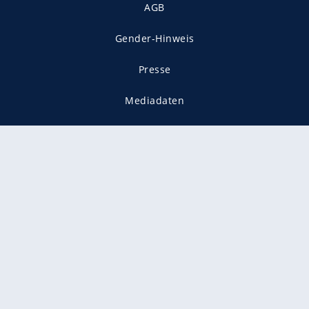
AGB
Gender-Hinweis
Presse
Mediadaten
Karriere
Vertragskündigung
Vertrag widerrufen
gekennzeichnet mit
freenet ist Mitglied im JUSPROG e.V.