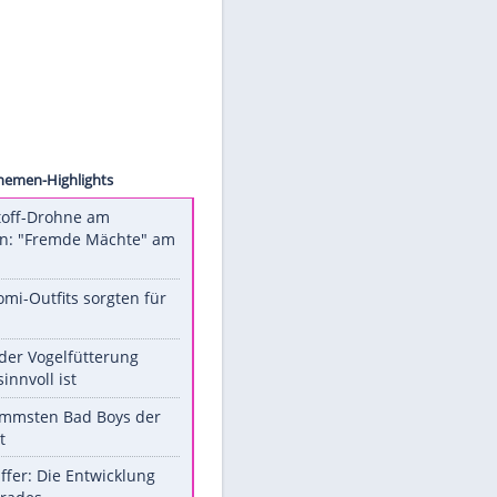
werden.
Mehr dazu in unseren
Datenschutzhinweisen.
Linder
o) zu
ter,
Unsere Themen-Highlights
Sprengstoff-Drohne am
Flughafen: "Fremde Mächte" am