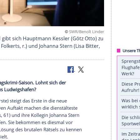
©
SWR/Benoît 
nkommend gibt sich Hauptmann Kessler (Götz Ott
(Ulrike Folkerts, r.) und Johanna Stern (Lisa Bit