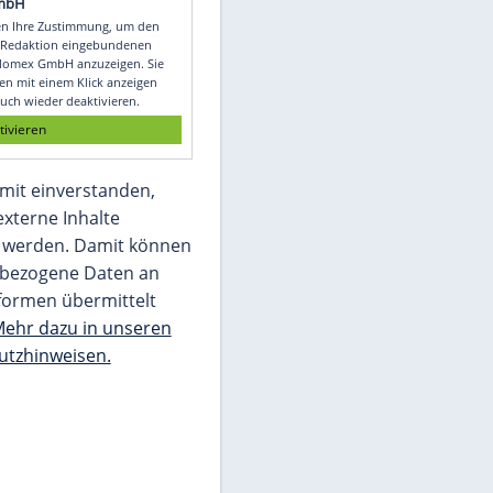
n-
Video
Empfohlener externer Inhalt:
Glomex GmbH
Wir benötigen Ihre Zustimmung, um den
von unserer Redaktion eingebundenen
Inhalt von Glomex GmbH anzuzeigen. Sie
können diesen mit einem Klick anzeigen
lassen und auch wieder deaktivieren.
jetzt aktivieren
Ich bin damit einverstanden,
dass mir externe Inhalte
angezeigt werden. Damit können
personenbezogene Daten an
Drittplattformen übermittelt