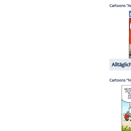
er inzwischen acht Verfilmungen der Rita-Falk-
Hitchcock (1899-1980) hat das Grundmotiv schon in
 Welche Filme gemeint sind, soll hier noch nicht
ZURÜCK ZUR STARTS