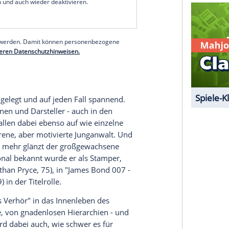
die Kommissarinnen zu Hajo Kessler (Götz Otto,
Hauptmann Kessler gibt an, Ann-Kathrin Werfel
de jedoch in der Nähe des Fundorts gesehen.
radezu charmant. Aber er neigt zu Ausrastern - und
es Frauen sind, die ihn befragen. Die Indizienlage
ugt, dass in dem Verdächtigen genau der
dem Mord an Werfel geführt hat...
serer Redaktion eingebundenen Inhalt von Glomex GmbH
nzeigen lassen und auch wieder deaktivieren.