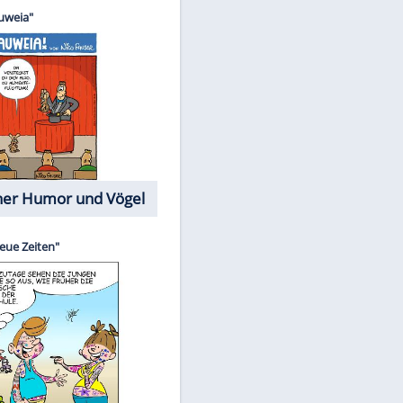
Cartoons mit wahren
EITE
Lebensgeschichten
Memo-Spiel