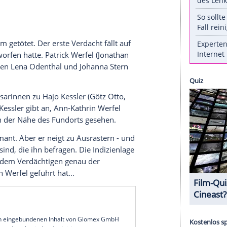
 neue Sonntagskrimi-Saison. Lohnt sich der
nna Stern aus Ludwigshafen?
Uhr, das Erste) steigt das Erste in die neue
use ein. Den Auftakt machen die dienstälteste
ke Folkerts, 61) und ihre Kollegin Johanna Stern
en Ludwigshafen. Sie bekommen es diesmal vor
n, der die Lösung des brutalen Rätsels zu kennen
 Polizei spielt.
rd grausam getötet. Der erste Verdacht fällt auf
alt vorgeworfen hatte. Patrick Werfel (Jonathan
Kommissarinnen Lena Odenthal und Johanna Stern