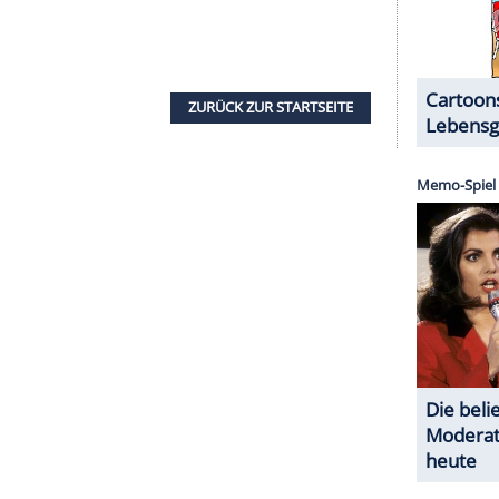
chtigung und Integration von Frauen in einstige
Wobei es jüngeren, die vielleicht schon von
en, leichter zu fallen scheint als älteren -
l", freut sich beispielsweise ein Soldat, als er zu
ika Limbach (Katrin Röver, 41) befragt wird.
e fest: "Männer jenseits ihres Bedeutungszenits
nnte sich schon allein angesichts des Titels ein
 Bis Mitternacht" (Herbst 20219) von Dominik
 ein Verhör und die mögliche Überführung eines
mis. Im Gegensatz zu diesem extrem dichten Krimi
 etwas weniger fokussiert. Dabei hätte man dem
ffizier durchaus noch länger zusehen und
des Falls übrigens ein klein wenig bekannt