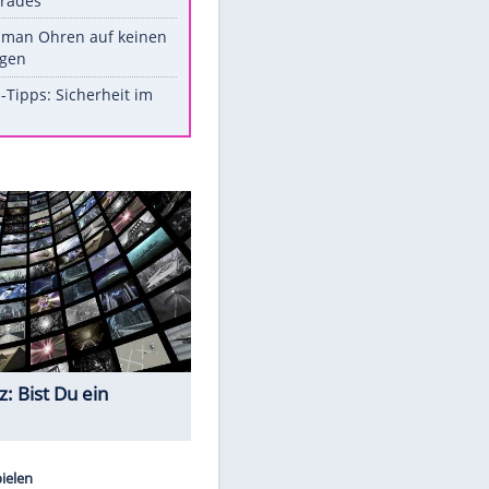
Werk?
Diese Promi-Outfits sorgten für
Aufruhr!
Was bei der Vogelfütterung
wirklich sinnvoll ist
Die schlimmsten Bad Boys der
Sportwelt
Im Zeitraffer: Die Entwicklung
des Lenkrades
So sollte man Ohren auf keinen
Fall reinigen
Experten-Tipps: Sicherheit im
Internet