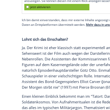
ein gut bezeugtes Alibi.
Indizien vom Fundort der Leiche führen 
54), der Soldat bei der Bundeswehr ist. 
nicht gekannt zu haben, sein Wagen wur
In der Befragung gibt er sich korrekt, ge
die scheinen damit zu tun zu haben, dass 
ist dünn. Doch Lena Odenthal ist überze
tiefsitzende Frauenhass brodelt, der zu 
Empfohlener externer Inhalt:
Glomex GmbH
Wir benötigen Ihre Zustimmung, um den von un
anzuzeigen. Sie können diesen mit einem Klick a
jetzt aktivieren