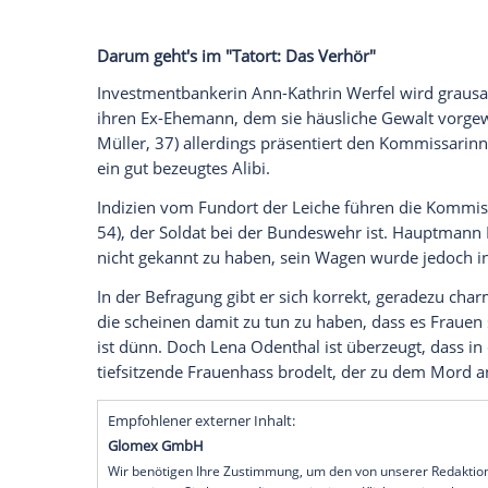
02.09.2022 - 12:27 Uhr
Mit dem "Tatort: Das Verhör" startet die
Auftaktfilm mit Lena Odenthal und Joha
Mit dem "Tatort: Das Verhör" (4.9., 20:15 
Sonntagskrimi-Saison nach der Sommerpa
"Tatort"-Kommissarin Lena Odenthal (Ulri
(Lisa Bitter, 38) im rheinland-pfälzisch
allem mit einem gewieften Soldaten zu tu
scheint, aber lieber Katz und Maus mit der
Darum geht's im "Tatort: Das Verhör"
Investmentbankerin Ann-Kathrin Werfel wi
ihren Ex-Ehemann, dem sie häusliche Gew
Müller, 37) allerdings präsentiert den 