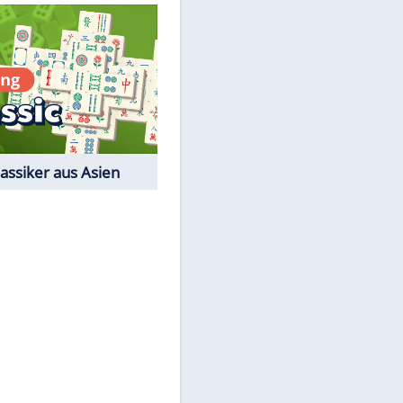
Quiz
Film-Quiz: Bist Du ein
Cineast?
Kostenlos spielen