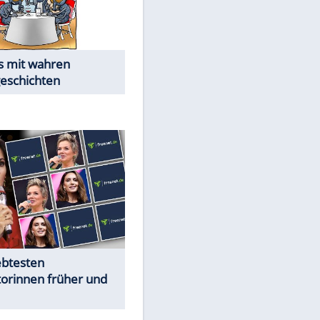
Alles aus!
Trennungsschock im Promi-
Kosmos
Cartoons "Das Wahre Leben"