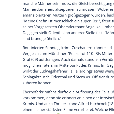
Ich bin damit einverstanden, dass mir externe In
Daten an Drittplattformen übermittelt werden.
Meh
Lohnt sich das Einschalten?
Ja. Der Krimi ist eher klassisch statt exp
Sehenswert ist der Film auch wegen der D
Nebenrollen. Die Assistenten der Kommis
Figuren auf dem Kasernengelände oder d
natürlich Episodenhauptdarsteller Götz 
Schauspieler in einer vielschichtigen Rol
Assistent des Bond-Gegenspielers Elliot 
Der Morgen stirbt nie" (1997) mit Pierce B
Einen kleinen Einblick bekommt man im "
Soldatenkosmos. Von Aufnahmeritualen i
das alles im typischen Militärjargon. The