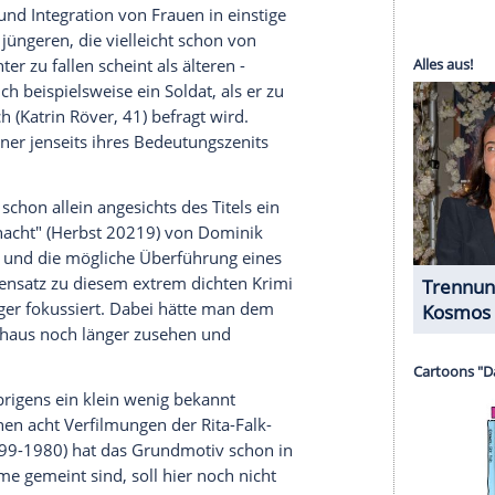
halte angezeigt werden. Damit können personenbezogene
r dazu in unseren Datenschutzhinweisen.
erimentell angelegt und auf jeden Fall spannend.
arstellerinnen und Darsteller - auch in den
sarinnen fallen dabei ebenso auf wie einzelne
er unerfahrene, aber motivierte Junganwalt. Und
Otto. Einmal mehr glänzt der großgewachsene
le. International bekannt wurde er als Stamper,
Carver (Jonathan Pryce, 75), in "James Bond 007 -
rosnan (69) in der Titelrolle.
Tatort: Das Verhör" in das Innenleben des
st die Rede, von gnadenlosen Hierarchien - und
matisiert wird dabei auch, wie schwer es für