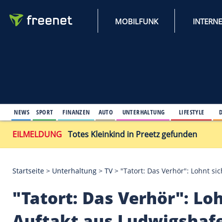
MOBILFUNK
NEWS
SPORT
FINANZEN
AUTO
UNTERHALTUNG
L
EILMELDUNG
Totes Kleinkind in Preetz gefu
Startseite
>
Unterhaltung
>
TV
>
"Tatort: Das Verhö