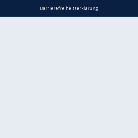
Barrierefreiheitserklärung
Impressum
Datenschutz
Datenschutzmanager
Utiq verwalten
AGB
Gender-Hinweis
Presse
Mediadaten
Karriere