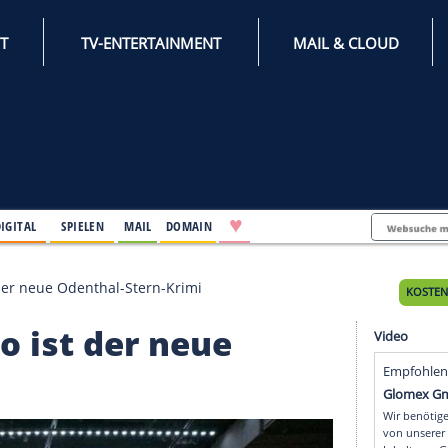
INTERNET
TV-ENTERTAINMENT
♥
IFESTYLE
DIGITAL
SPIELEN
MAIL
DOMAIN
en": So ist der neue Odenthal-Stern-Krimi
n": So ist der neue