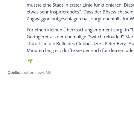
Glomex GmbH
Wir benötigen Ihre Zustimmung, um den von un
anzuzeigen. Sie können diesen mit einem Klick a
jetzt aktivieren
Ich bin damit einverstanden, dass mir externe In
Daten an Drittplattformen übermittelt werden.
Meh
Großartig ist allerdings die Idee, den Kr
Odenthal
als Sheriff. "Es ist für mich ein '
Lena ist - zum Schluss - der lonesome She
(61) dem Sender. Und in der Tat, sie nim
Showdown samt überraschendem Ende in
Ludwigshafen
eignet sich laut
Bohn
hervo
industriellen Bauwerke, die sehr zweckg
verleihen
Ludwigshafen
etwas Hartes, un