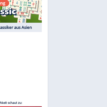
Film-Quiz: Bist Du ein
Cineast?
Kostenlos spielen