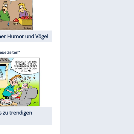
Cartoons mit wahren
Lebensgeschichten
Memo-Spiel