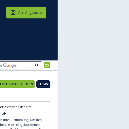
MAIL & CLOUD
Alle Angebote
KOSTENLOSE E-MAIL SICHERN
LOGIN
Video
Empfohlener externer Inhalt: