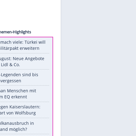
urberg
ern
Unsere Themen-Highlights
Aus drei mach viele: Türkei will
neuen Militärpakt erweitern
Ab 10. August: Neue Angebote
bei ALDI, Lidl & Co.