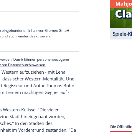
tik, da staatliche Stellen immer mehr
Firmen vergeben. Als schließlich
Keralas
Exfrau
einsame Tochter Tanja (Lucy Loona) ins Visier
thal
alle Register. Sie ist fest entschlossen,
erät damit selbst in die Schusslinie.
re "
Tatorte
" mit Kommissarin Lena
Odenthal
. Ihr
langsam ins Rollen, obwohl die Grundgeschichte,
Firmen zu blicken, eigentlich spannend ist. Erst
u klischeehaft wirken zudem die Bosse der
s
, Kampfhunden und Bodyguards in schwarzen