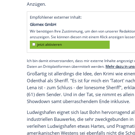
Arentzen
hat beste Verbindungen zur Poli
Sicherheitsaufgaben an private Security-
Daphne (
Annika Blendl
, 39) und die gem
geraten und bedroht werden, zieht
Oden
Arentzen
zur Rechenschaft zu ziehen und g
Lohnt sich das Einschalten?
Ja und Nein. Es gab definitiv schon besse
72. Fall "Unter Wölfen" kommt nur sehr 
hinter die Kulissen von privaten Security-
gegen Ende nimmt der Krimi Fahrt auf. Z
Sicherheitsdienste mit ihren teuren
Auto
Anzügen.
Empfohlener externer Inhalt: