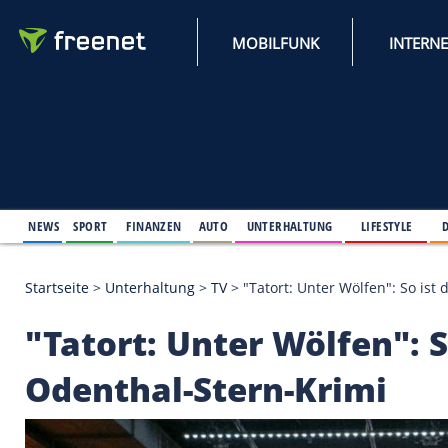
MOBILFUNK
NEWS
SPORT
FINANZEN
AUTO
UNTERHALTUNG
L
Startseite
>
Unterhaltung
>
TV
>
"Tatort: Unter Wölf
"Tatort: Unter Wölfe