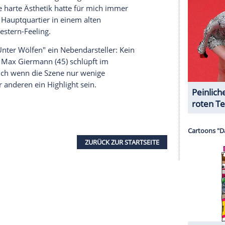
serer Redaktion eingebundenen Inhalt von Glomex GmbH
nzeigen lassen und auch wieder deaktivieren.
halte angezeigt werden. Damit können personenbezogene
r dazu in unseren Datenschutzhinweisen.
imi wie einen Western aufzuziehen - mit Lena
Tatort
' nach klassischer Western-Mentalität. Und
riff", erklärt Regisseur und Autor
Thomas Bohn
mt es allein mit einem mächtigen Gegner auf -
klusive.
rragend als Western-Kulisse. "Die vielen
ebunden in eine Stadt hineingebaut wurden,
d Pragmatisches." In den Städten des