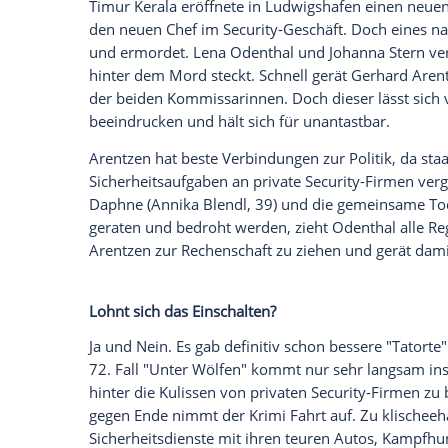
Türsteherszene
aufklären. Lohnt sich das
Am zweiten Weihnachtsfeiertag setzt die
"
Tatort
: Unter Wölfen" (26.12., 20:15 U
Ermittlerinnen Lena
Odenthal
(
Ulrike Fol
Beischläfer") mit Türstehern zu tun. Dur
in eine Welt ein, die
Odenthal
fast zum V
Darum geht es in "
Tatort
: Unter Wölfen"
Timur
Kerala
eröffnete in
Ludwigshafen
e
den neuen Chef im Security-Geschäft. Do
und ermordet. Lena
Odenthal
und
Johan
hinter dem
Mord
steckt. Schnell gerät
Ge
der beiden Kommissarinnen. Doch dieser 
beeindrucken und hält sich für unantastb