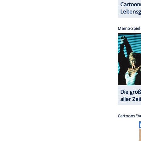
cht die Schönheit im Vordergrund gestanden. "Da
nieren. Diese harte Ästhetik hatte für mich immer
ewicht sein Hauptquartier in einem alten
falls für Western-Feeling.
orgt in "Unter Wölfen" ein Nebendarsteller: Kein
loaded"-Star Max Giermann (45) schlüpft im
Peter Berg. Auch wenn die Szene nur wenige
den ein oder anderen ein Highlight sein.
ZURÜCK ZUR STARTS