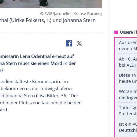
©
SWR/Jacqueline Krause-B
ena Odenthal (Ulrike Folkerts, r.) und Johanna St
stälteste Kommissarin Lena
Odenthal
erneut auf
legin
Johanna Stern
muss sie einen
Mord
in der