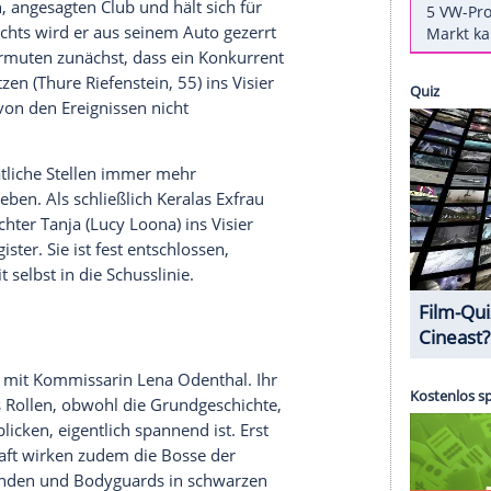
 Einschalten?
ARD
auf ihre dienstälteste Kommissarin. Im
hr, das Erste) bekommen es die Ludwigshafener
kerts
, 59) und
Johanna Stern
(
Lisa Bitter
, 36, "Der
ch einen
Mord
in der Clubszene tauchen die beiden
erhängnis wird.
inen neuen, angesagten Club und hält sich für
ch eines nachts wird er aus seinem
Auto
gezerrt
na Stern
vermuten zunächst, dass ein Konkurrent
rhard Arentzen
(
Thure Riefenstein
, 55) ins Visier
lässt sich von den Ereignissen nicht
ar.