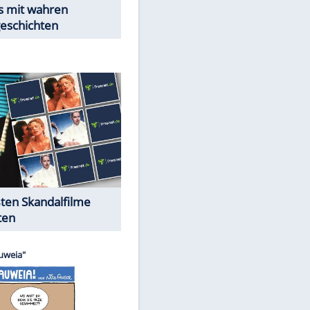
Peinliche Auftritte auf dem
roten Teppich
Cartoons "Das Wahre Leben"
EITE