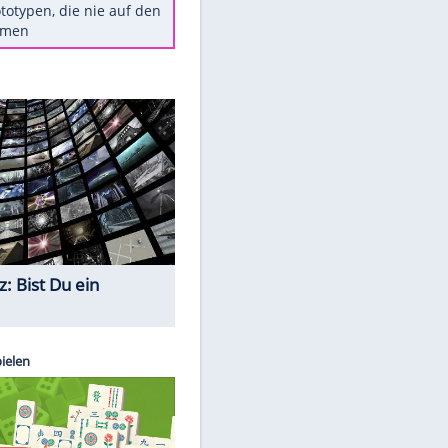
Diese TV-Legenden sind bis
heute unvergessen
Woran man Menschen mit
niedrigem EQ erkennt
Torlos gegen Kaiserslautern:
Stotterstart von Wolfsburg
Ist ein Vulkanausbruch in
Deutschland möglich?
5 VW-Prototypen, die nie auf den
Markt kamen
Quiz