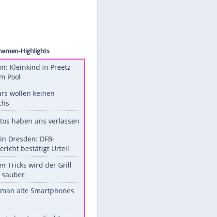
avacek
r)
Unsere Themen-Highlights
Obduktion: Kleinkind in Preetz
ertrank im Pool
Diese Stars wollen keinen
Nachwuchs