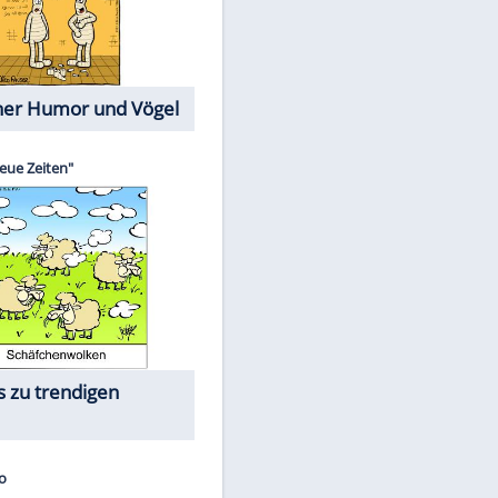
Cartoons mit wahren
Lebensgeschichten
Memo-Spiel
Die größten Skandalfilme