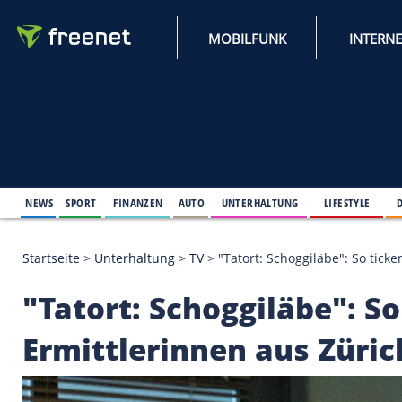
MOBILFUNK
NEWS
SPORT
FINANZEN
AUTO
UNTERHALTUNG
L
Startseite
>
Unterhaltung
>
TV
>
"Tatort: Schoggiläb
"Tatort: Schoggiläbe