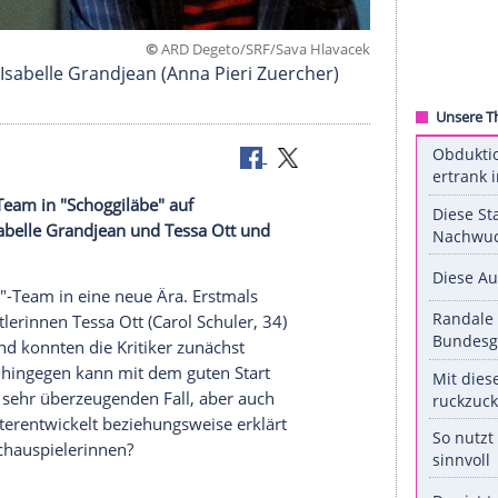
©
ARD Degeto/SRF/Sava Hl
missarin Isabelle Grandjean (Anna Pieri Zuerche
r "
Tatort
"-Team in "Schoggiläbe" auf
tlerinnen
Isabelle Grandjean
und
Tessa Ott
und