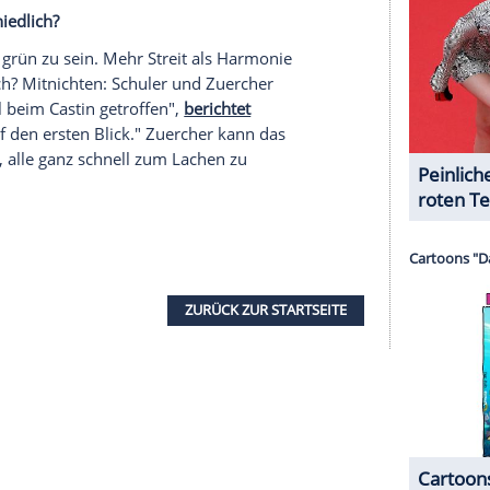
serer Redaktion eingebundenen Inhalt von Glomex GmbH
nzeigen lassen und auch wieder deaktivieren.
halte angezeigt werden. Damit können personenbezogene
r dazu in unseren Datenschutzhinweisen.
istin und einer Empfehlung ihres Vorgesetzten in
2000 beim Internationalen Strafgerichtshof in Den
nklägerin gerade dabei war, ihr Team
s
Glauben an eine gerechte Welt in Den Haag
e vor nicht, wenn nicht für alle derselbe Grundsatz
eich sind. Ihr täglicher Kampf für Gerechtigkeit ist
 Welt retten.