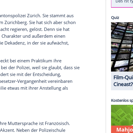
zer "
Tatort
"-Team in eine neue Ära. Erstmals
t den Ermittlerinnen
Tessa Ott
(
Carol Schuler
, 34)
er, 42) - und konnten die Kritiker zunächst
Schoggiläbe" hingegen kann mit dem guten Start
en am nicht sehr überzeugenden Fall, aber auch
wirklich weiterentwickelt beziehungsweise erklärt
d wie die Schauspielerinnen?
ue bei der Kantonspolizei
Zürich
. Sie stammt aus
Familie vom Zürichberg. Sie hat sich aber schon
d und die Macht regieren, gelöst. Denn sie hat
rebellischen Charakter und außerdem einen