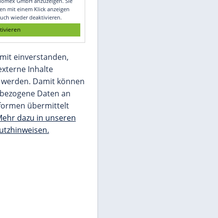
Glomex GmbH
Wir benötigen Ihre Zustimmung, um den
von unserer Redaktion eingebundenen
Inhalt von Glomex GmbH anzuzeigen. Sie
können diesen mit einem Klick anzeigen
lassen und auch wieder deaktivieren.
jetzt aktivieren
Ich bin damit einverstanden,
dass mir externe Inhalte
angezeigt werden. Damit können
personenbezogene Daten an
Drittplattformen übermittelt
werden.
Mehr dazu in unseren
Datenschutzhinweisen.