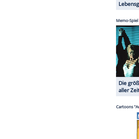
so unterschiedlich?
nicht richtig grün zu sein. Mehr Streit als Harmonie
Privaten auch? Mitnichten:
Schuler
und Zuercher
s erste Mal beim Castin getroffen",
berichtet
war Liebe auf den ersten Blick." Zuercher kann das
t es immer, alle ganz schnell zum Lachen zu
ZURÜCK ZUR STARTS