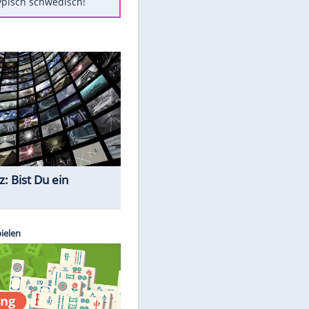
Diese Autos haben uns verlassen
Randale in Dresden: DFB-
Bundesgericht bestätigt Urteil
Mit diesen Tricks wird der Grill
ruckzuck sauber
So nutzt man alte Smartphones
sinnvoll
Das ist typisch schwedisch!
Quiz