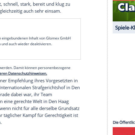
 Leben und die Dekadenz, in der sie aufwächst,
ert und entdeckt bei einem Praktikum ihre
über Umwege bei der
Polizei
, weil sie glaubt, dass sie
 ständig hadert sie mit der Entscheidung,
it ihrer Hausbesetzer-Vergangenheit vereinbaren
s ihre Familie etwas mit ihrer Anstellung als
ndjean
?
-Fonds. Ihre Muttersprache ist Französisch.
zösischen Akzent. Neben der Polizeischule
 hat gelernt, schnell, stark, bereit und klug zu
dium, aber gleichzeitig auch sehr einsam.