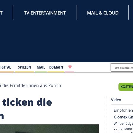
INTERNET
TV-ENTERTAINMENT
♥
IFESTYLE
DIGITAL
SPIELEN
MAIL
DOMAIN
e": So ticken die Ermittlerinnen aus Zürich
": So ticken die