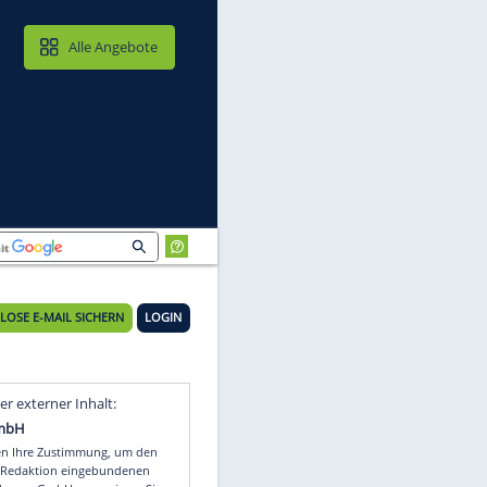
MAIL & CLOUD
Alle Angebote
KOSTENLOSE E-MAIL SICHERN
LOGIN
Video
Empfohlener externer Inhalt: