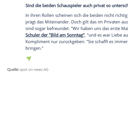
Empfohlener externer Inhalt:
Glomex GmbH
Wir benötigen Ihre Zustimmung, um den von un
anzuzeigen. Sie können diesen mit einem Klick a
jetzt aktivieren
Ich bin damit einverstanden, dass mir externe In
Daten an Drittplattformen übermittelt werden.
Meh
Mit dem Studium, der Erfahrung als Poliz
der Tasche, bewarb sich
Isabelle
im Jahr 
Haag, wo Carla del Ponte als neue Chefa
zusammenzustellen. Auch wenn
Isabelle
erschüttert wurde, erträgt sie es nach wi
gilt, nämlich, dass vor dem Gesetz alle gl
ihr Credo, denn eigentlich möchte sie die