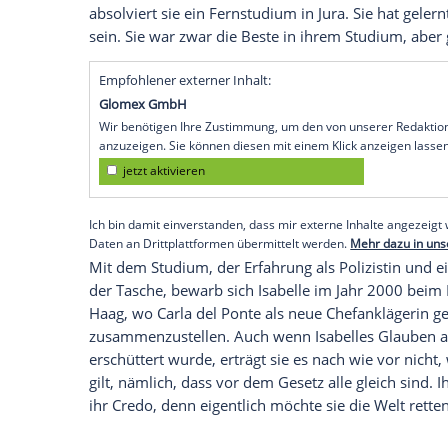
großen Gerechtigkeitssinn. Sie stellt ihr
infrage.
Sie hat Psychologie und Soziologie studi
Begabung fürs Profiling. So landet sie 
dort wirklich etwas verändern kann. Aber
Polizistin zu sein, da sich das schwer m
lässt. Außerdem hat sie den Verdacht, das
Mordermittlerin zu tun haben könnte.
Anna Pieri
Zuercher: Wer ist
Isabelle Gra
Isabelle Grandjean
kommt aus La Chaux-de
Deswegen hat sie diesen charmanten fran
absolviert sie ein Fernstudium in Jura. Sie
sein. Sie war zwar die Beste in ihrem Stu