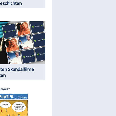
Peinliche Auftritte auf dem
roten Teppich
Cartoons "Das Wahre Leben"
EITE