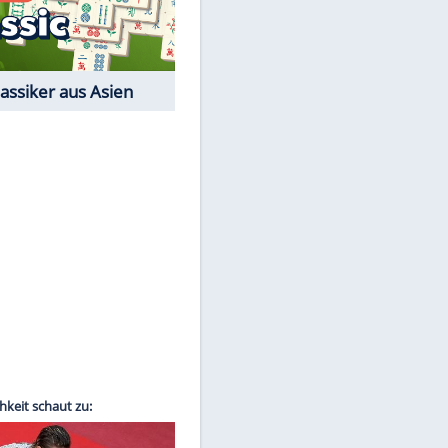
Film-Quiz: Bist Du ein
Cineast?
Kostenlos spielen