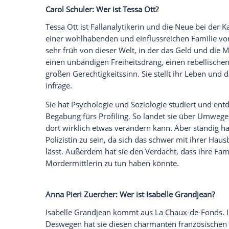
wie ticken die Schauspielerinnen privat?
Am 18. Oktober 2020 startete das Schwei
zeigten die Macher damals einen Film mi
und
Isabelle Grandjean
(
Anna Pieri
Zuerch
durchaus überzeugen. Ihr zweiter Fall "
nur bedingt mithalten. Das liegt zum ein
daran, dass die beiden Charaktere nicht 
werden. Wie ticken die Ermittlerinnen un
Carol Schuler
: Wer ist
Tessa Ott
?
Tessa Ott
ist Fallanalytikerin und die Ne
einer wohlhabenden und einflussreichen 
sehr früh von dieser Welt, in der das Gel
einen unbändigen Freiheitsdrang, einen 