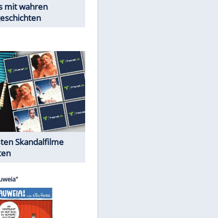
Peinliche Auftritte auf dem
roten Teppich
Cartoons "Das Wahre Leben"