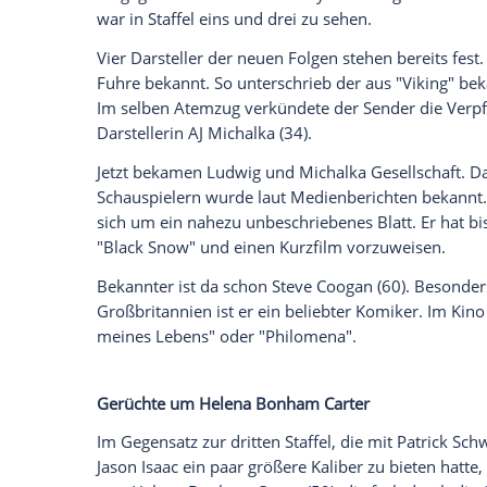
Staffel vier soll nicht nur auf dem Hotelk
Szenen entstehen. Außerdem könnte Gerüc
der Côte d'Azur gelegenen Cannes eine Ro
Nicht nur was den Drehort betrifft, will
will in den nächsten Folgen auch eine ne
HBO nach dem Finale der dritten Staffel 
Ästhetik der 'gegen Felsen brechenden We
Das sind die ersten Darsteller der vierte
Wie der Schauplatz wechselt auch mit jed
Lediglich Jon Gries (68) war als Greg Hun
in den ersten Staffeln dabei, ihre Figur,
Geheimnis um ihren Tod spielte in Season