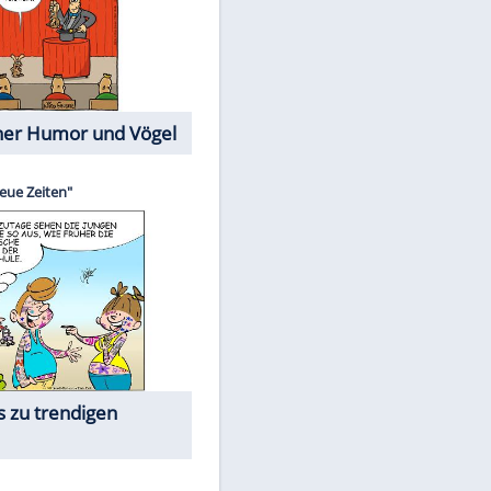
Cartoons mit wahren
Lebensgeschichten
Memo-Spiel
EITE