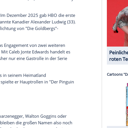
omplex spielen. Auch in Paris sollen laut "Variety"
hten zufolge das Filmfestival im ebenfalls an
lle spielen.
 Serienschöpfer Mike White andere Wege gehen. Er
ue Bildsprache etablieren. In einem Video von
erklärte er: "Ich möchte mich ein wenig von der
llen' entfernen."
n Staffel von "The White Lotus"
er Staffel von "The White Lotus" das Ensemble.
t in jeder Season dabei. Jennifer Coolidge (64) war
 Publikumsliebling Tanya McQuoid, starb aber. Das
 drei eine Rolle und könnte in Runde vier