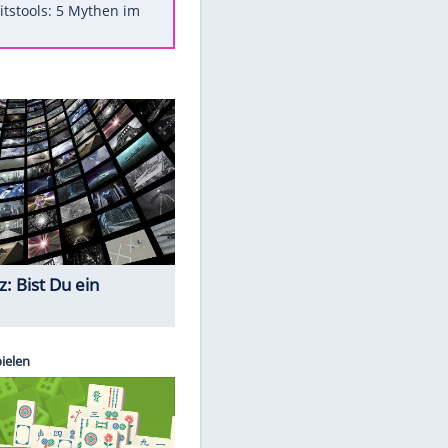
Was bei der Vogelfütterung
wirklich sinnvoll ist
"Infanti-No Go": Pressestimmen
zum Verbleib des FIFA-Chefs
Im Zeitraffer: Die Entwicklung
des Lenkrades
Lebensmittel, die nicht schlecht
werden
Sicherheitstools: 5 Mythen im
Check
Quiz