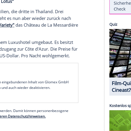
llte HBO eine vierte Runde der Erfolgsserie "The
gsam Gestalt an. Der Schauplatz ist bekannt und
eharbeiten sollen Ende April dieses Jahres beginnen
 in einem anderen Hotel der titelgebenden, fiktiven
künfte von realen Häusern der Four Seasons
 "The White Lotus"
eite auf Sizilien, die dritte in Thailand. Drei
ierte Runde geht es nun aber wieder zurück nach
magazin "Variety"
das Château de La Messardière