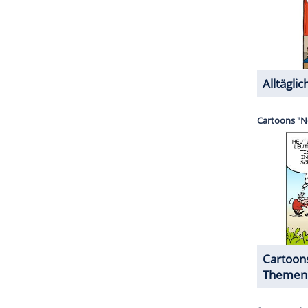
t Patrick Schwarzenegger, Walton Goggins oder
bieten hatte, bleiben die großen Namen also noch
h durch die Gerüchteküche gezogen wurde, ist
he White Lotus" hat HBO noch nicht anvisiert. Laut
 vor Mai 2027 nicht zu rechnen.
ZURÜCK ZUR STARTS