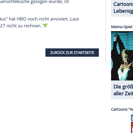
geheim. Natasha Rothwell (45) als Belinda Lindsey
 bereits fest. Im Dezember 2025 gab HBO die erste
"Viking" bekannte Kanadier Alexander Ludwig (33).
 die Verpflichtung von "Die Goldbergs"-
llschaft. Das Engagement von zwei weiteren
n bekannt. Mit Caleb Jonte Edwards handelt es
 Er hat bisher nur eine Gastrolle in der Serie
eisen.
). Besonders in seinem Heimatland
er. Im Kino spielte er Hauptrollen in "Der Pinguin