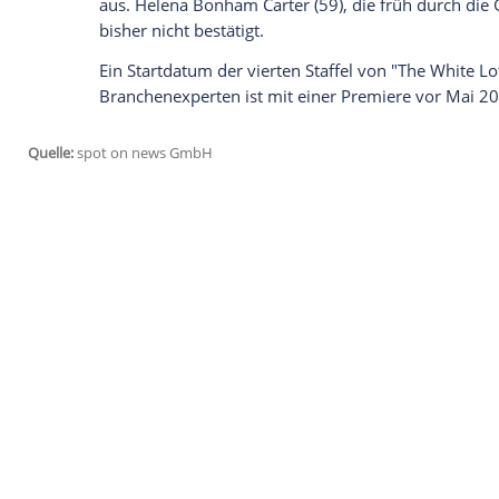
aufgegriffen werden. Die Story ist noch 
war in Staffel eins und drei zu sehen.
Vier Darsteller der neuen Folgen stehen
Fuhre bekannt. So unterschrieb der aus 
Im selben Atemzug verkündete der Sender
Darstellerin AJ Michalka (34).
Jetzt bekamen Ludwig und Michalka Gese
Schauspielern wurde laut Medienberichte
sich um ein nahezu unbeschriebenes Blatt.
"Black Snow" und einen Kurzfilm vorzuw
Bekannter ist da schon Steve Coogan (60
Großbritannien ist er ein beliebter Komik
meines Lebens" oder "Philomena".