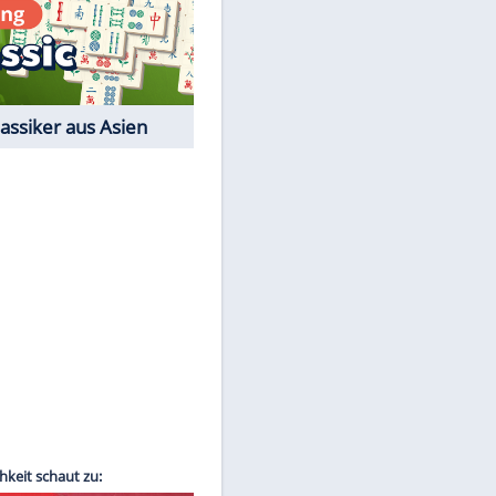
Film-Quiz: Bist Du ein
Cineast?
Kostenlos spielen