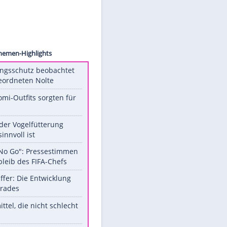
served.
Unsere Themen-Highlights
Verfassungsschutz beobachtet
AfD-Abgeordneten Nolte
Diese Promi-Outfits sorgten für
Aufruhr!