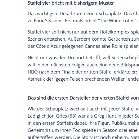
Das Anwesen aus dem 19. Jahrhundert wu
einen Wellnessbereich, Restaurants und e
die nur 86 Zimmer liegen zwischen 3000
Empfohlener externer Inhalt:
Glomex GmbH
Wir benötigen Ihre Zustimmung, um den von un
anzuzeigen. Sie können diesen mit einem Klick a
jetzt aktivieren
Ich bin damit einverstanden, dass mir externe In
Daten an Drittplattformen übermittelt werden.
Meh
Staffel vier bricht mit bisherigem Muster
Das wichtigste Detail zum neuen Schaupl
zu Four Seasons. Erstmals bricht "The W