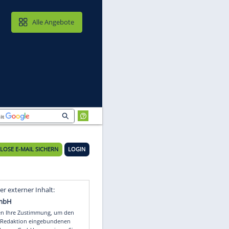
MAIL & CLOUD
Alle Angebote
KOSTENLOSE E-MAIL SICHERN
LOGIN
Video
Empfohlener externer Inhalt: