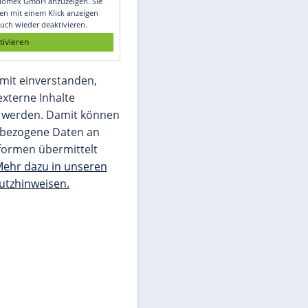
Glomex GmbH
Wir benötigen Ihre Zustimmung, um den
von unserer Redaktion eingebundenen
Inhalt von Glomex GmbH anzuzeigen. Sie
können diesen mit einem Klick anzeigen
lassen und auch wieder deaktivieren.
jetzt aktivieren
Ich bin damit einverstanden,
dass mir externe Inhalte
angezeigt werden. Damit können
personenbezogene Daten an
Drittplattformen übermittelt
werden.
Mehr dazu in unseren
Datenschutzhinweisen.