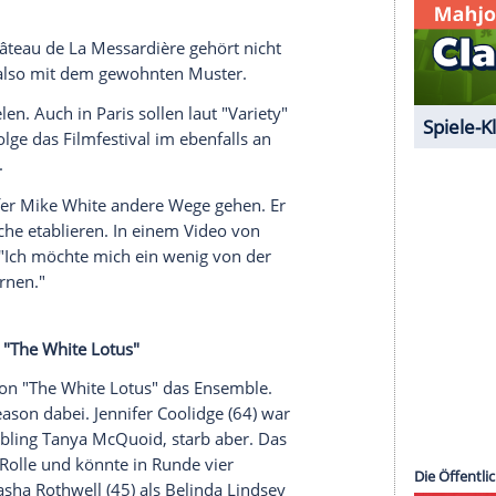
rde zu einem Luxushotel umgebaut. Es besitzt
inen Strandzugang zur Côte d'Azur. Die Preise für
 und 8000 US-Dollar. Pro Nacht wohlgemerkt.
serer Redaktion eingebundenen Inhalt von Glomex GmbH
nzeigen lassen und auch wieder deaktivieren.
halte angezeigt werden. Damit können personenbezogene
r dazu in unseren Datenschutzhinweisen.
atz: Das Château de La Messardière gehört nicht
hite Lotus" also mit dem gewohnten Muster.