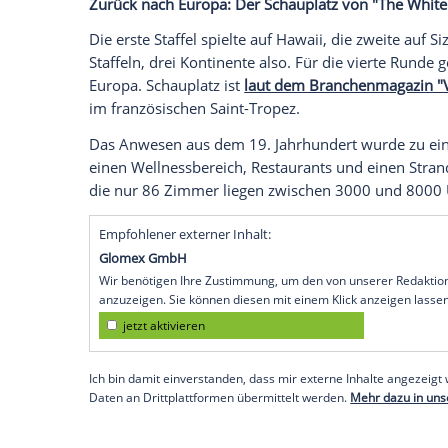
Noch vor dem Start von Staffel drei beste
White Lotus". Season vier nimmt nun lan
die ersten Darsteller stehen fest. Die Dr
und bis in den Oktober laufen.
Jede Staffel von "The White Lotus" spielt
Luxuskette. Gedoubelt werden die Unter
Hotels and Resorts.
Zurück nach Europa: Der Schauplatz von
Die erste Staffel spielte auf Hawaii, die zw
Staffeln, drei Kontinente also. Für die v
Europa. Schauplatz ist
laut dem Branchen
im französischen Saint-Tropez.