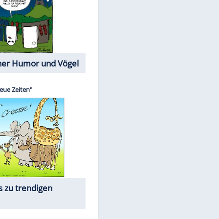
Cartoons mit wahren
Lebensgeschichten
Memo-Spiel
Die beliebtesten