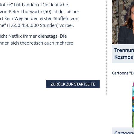
nzeigen lassen und auch wieder deaktivieren.
halte angezeigt werden. Damit können personenbezogene
r dazu in unseren Datenschutzhinweisen.
erausfinden, was vor einiger Zeit angesagt war,
gegangene Wochen zugreifen. So sehen sie etwa,
eptember veröffentlicht wurde, es in der Woche
nd
auf Rang fünf geschafft hat, während die dritte
anführte.
ne Übersicht über die bisher erfolgreichsten Starts
ersten 28 Tage wurde bisher kein