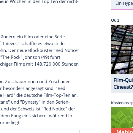
ab sofort einfacher, die angesagtesten Filme
ngdienstes
zu finden. Auf der neuen
Webseite
iedlichste Top-Ten-Listen abrufen und so sehen,
and gerade besonders beliebt ist.
rer Daten wie bisher. Zuvor veröffentlichte der
 die mindestens für zwei Minuten in ein Format
tiken zeigen hingegen die Gesamtdauer, die eine
eschaut worden ist. Vom 8. bis zum 14. November
allein rund 42.790.000 Stunden mit "
Squid
Game".
sserie seit neun Wochen in den Top Ten der nicht-
t.
n welchen Ländern ein Film oder eine Serie