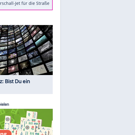
Berger im Wandel der Zeit
Todsünden im Restaurant
Die teuersten Neuzugänge der
BVB-Geschichte
Die gruseligsten Ort der Welt
Daten zwischen Windows und
Android austauschen
Ein Hyperschall-Jet für die Straße
Quiz