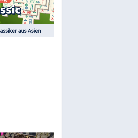
Film-Quiz: Bist Du ein
Cineast?
Kostenlos spielen