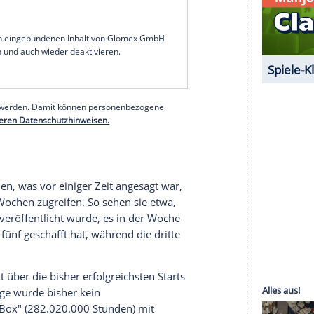
0) "Army of Thieves" schaffte es etwa in der
e besten Zehn. Der neue Blockbuster "Red Notice"
und
Dwayne "The Rock" Johnson
(49) führt
englischsprachiger Filme mit 148.720.000 Stunden
ben nicht vor, Zuschauerinnen und Zuschauer
n auch hier besonders angesagt sind. "Red
el" und "Love Hard" die deutsche Film-Top-Ten an,
" vor "Arcane" und "Dynasty" in den Serien-
n
Österreich
und der
Schweiz
ist "Red Notice" der
sterreich
zudem Rang eins sichern, während in
s
: Mexico" vorne liegt.
serer Redaktion eingebundenen Inhalt von Glomex GmbH