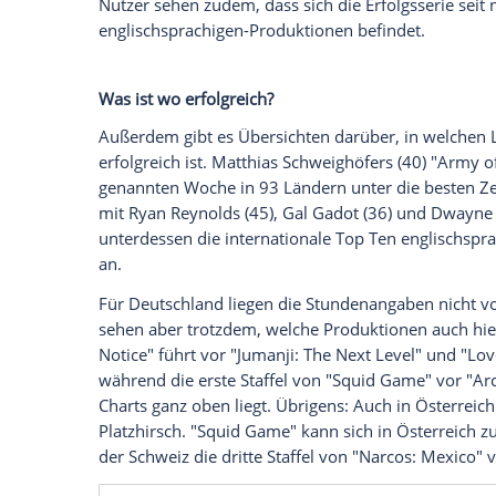
Netflix
macht es Nutzerinnen und Nutzern 
und Serien auf der Plattform des
Streami
"top10.netflix.com"
können Fans untersch
was international oder auch im eigenen L
Die Top-Listen erstellt
Netflix
anhand ande
Dienst oftmals die Anzahl der Haushalte,
reingeschaut haben. Die aktuellen Statis
Produktion in einer Woche ungefähr ang
verbrachten internationale Nutzer etwa 
Nutzer sehen zudem, dass sich die Erfolg
englischsprachigen-Produktionen befinde
Was ist wo erfolgreich?
Außerdem gibt es Übersichten darüber, i