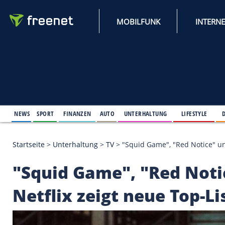
MOBILFUNK
NEWS
SPORT
FINANZEN
AUTO
UNTERHALTUNG
L
Startseite
>
Unterhaltung
>
TV
>
"Squid Game", "Red
"Squid Game", "Red 