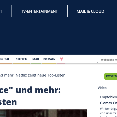
INTERNET
TV-ENTERTAINMENT
♥
IFESTYLE
DIGITAL
SPIELEN
MAIL
DOMAIN
 Notice" und mehr: Netflix zeigt neue Top-Listen
Notice" und mehr: