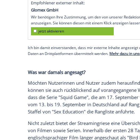
erfolgreich ist.
Matthias Schweighöfers
(4
genannten Woche in 93 Ländern unter di
mit
Ryan Reynolds
(45),
Gal Gadot
(36) 
unterdessen die internationale Top Ten 
an.
Für
Deutschland
liegen die Stundenanga
sehen aber trotzdem, welche Produktione
Notice" führt vor "Jumanji: The Next Lev
während die erste Staffel von "
Squid
Game
Charts ganz oben liegt. Übrigens: Auch i
Platzhirsch. "
Squid
Game" kann sich in
Ö
der
Schweiz
die dritte Staffel von "
Narco
Empfohlener externer Inhalt:
Glomex GmbH
Wir benötigen Ihre Zustimmung, um den von un