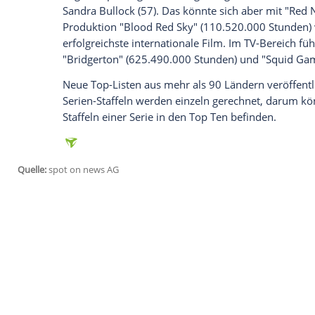
anzuzeigen. Sie können diesen mit einem Klick a
jetzt aktivieren
Ich bin damit einverstanden, dass mir externe In
Daten an Drittplattformen übermittelt werden.
Meh
Was war damals angesagt?
Möchten Nutzerinnen und Nutzer zudem h
können sie auch rückblickend auf voran
dass die Serie "
Squid
Game", die am 17. S
vom 13. bis 19. September in
Deutschla
Staffel von "Sex Education" die Rangliste 
Nicht zuletzt bietet der Streamingriese ei
von Filmen sowie Serien. Innerhalb der 