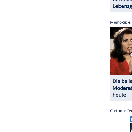
t als "Bird Box" (282.020.000 Stunden) mit
r mit "Red Notice" bald ändern. Die deutsche
 Stunden) von Peter Thorwarth (50) ist der bisher
-Bereich führt kein Weg an den ersten Staffeln von
"
Squid
Game" (1.650.450.000 Stunden) vorbei.
 veröffentlicht
Netflix
immer dienstags. Die
t, darum können sich theoretisch auch mehrere
den.
ZURÜCK ZUR STARTS