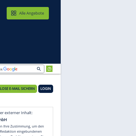
MAIL & CLOUD
Alle Angebote
KOSTENLOSE E-MAIL SICHERN
LOGIN
Video
Empfohlener externer Inhalt: