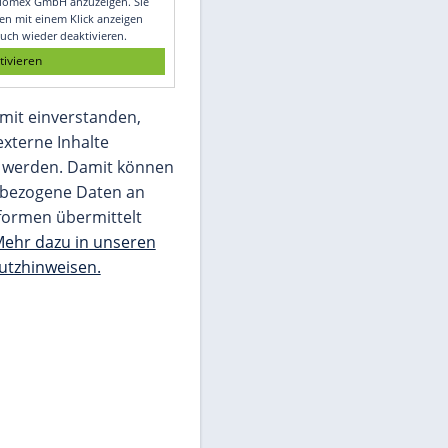
Glomex GmbH
Wir benötigen Ihre Zustimmung, um den
von unserer Redaktion eingebundenen
Inhalt von Glomex GmbH anzuzeigen. Sie
können diesen mit einem Klick anzeigen
lassen und auch wieder deaktivieren.
jetzt aktivieren
Ich bin damit einverstanden,
dass mir externe Inhalte
angezeigt werden. Damit können
personenbezogene Daten an
Drittplattformen übermittelt
werden.
Mehr dazu in unseren
Datenschutzhinweisen.