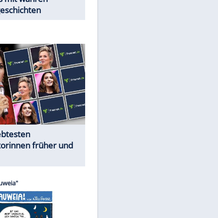
Trennungsschock im Promi-
Kosmos
Cartoons "Das Wahre Leben"
EITE