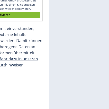
Glomex GmbH
Wir benötigen Ihre Zustimmung, um den
von unserer Redaktion eingebundenen
Inhalt von Glomex GmbH anzuzeigen. Sie
können diesen mit einem Klick anzeigen
lassen und auch wieder deaktivieren.
jetzt aktivieren
Ich bin damit einverstanden,
dass mir externe Inhalte
angezeigt werden. Damit können
personenbezogene Daten an
Drittplattformen übermittelt
werden.
Mehr dazu in unseren
Datenschutzhinweisen.