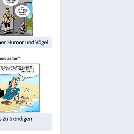
Cartoons mit wahren
Lebensgeschichten
Memo-Spiel