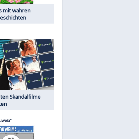
Die Öffentlichkeit schaut zu:
Peinliche Auftritte auf dem
roten Teppich
Cartoons "Das Wahre Leben"