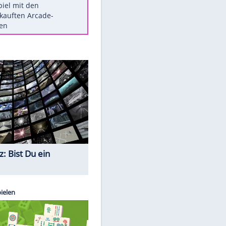
Die größten Mythen über
Medikamente
Auftakt-Misere gestoppt: Berlin
gewinnt in Bochum
Vorsicht: Diese 17 Dinge hassen
Katzen
Illegales Asphalt-Kartell muss
EITE
Mio-Strafe zahlen
Memo-Spiel mit den
meistverkauften Arcade-
Maschinen
Quiz