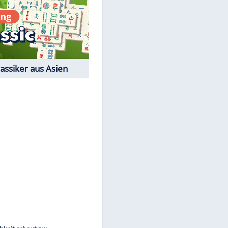
Film-Quiz: Bist Du ein
Cineast?
Kostenlos spielen