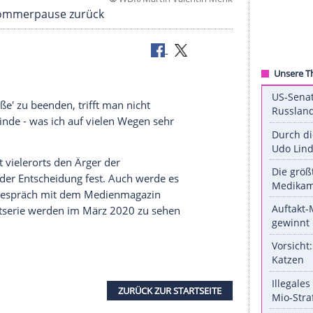
©
WDR/Martin Valenti
" aus der Sommerpause zurück
'
Lindenstraße
' zu beenden, trifft man nicht
eue Fangemeinde - was ich auf vielen Wegen sehr