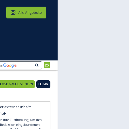
MAIL & CLOUD
Alle Angebote
KOSTENLOSE E-MAIL SICHERN
LOGIN
Video
Empfohlener externer Inhalt: