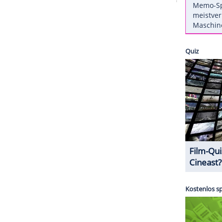
2) bekommt vielerorts den Ärger der
 hält er an der Entscheidung fest. Auch werde es
n, wie er im Gespräch mit dem Medienmagazin
beliebten Kultserie werden im März 2020 zu sehen
ZURÜCK ZUR STARTS