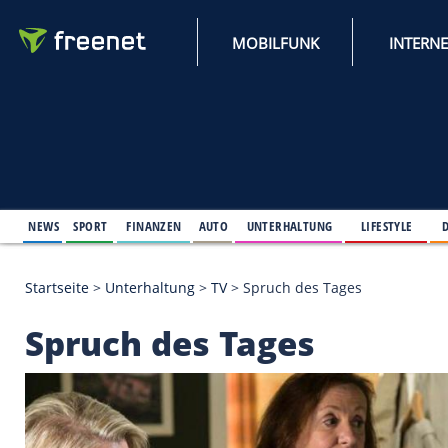
MOBILFUNK
NEWS
SPORT
FINANZEN
AUTO
UNTERHALTUNG
L
Startseite
>
Unterhaltung
>
TV
>
Spruch des Tages
Spruch des Tages