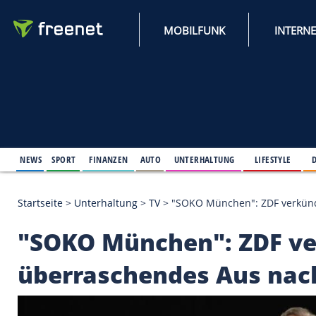
MOBILFUNK
NEWS
SPORT
FINANZEN
AUTO
UNTERHALTUNG
L
Startseite
>
Unterhaltung
>
TV
>
"SOKO München": Z
"SOKO München": Z