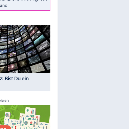
Diese Autos haben uns verlassen
Reese entschuldigt sich bei Fans:
"Tut mir aufrichtig leid"
Mit diesen Tricks wird der Grill
ruckzuck sauber
So nutzt man alte Smartphones
sinnvoll
Diese traumhaften Orte liegen in
Deutschland
Quiz