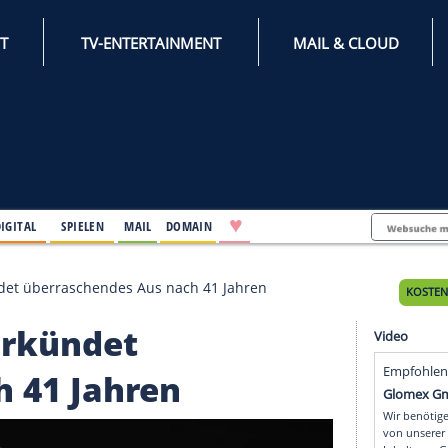
INTERNET
TV-ENTERTAINMENT
♥
IFESTYLE
DIGITAL
SPIELEN
MAIL
DOMAIN
DF verkündet überraschendes Aus nach 41 Jahren
DF verkündet