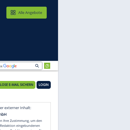
MAIL & CLOUD
Alle Angebote
KOSTENLOSE E-MAIL SICHERN
LOGIN
Video
Empfohlener externer Inhalt: