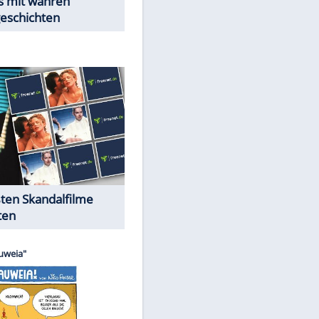
Peinliche Auftritte auf dem
roten Teppich
Cartoons "Das Wahre Leben"