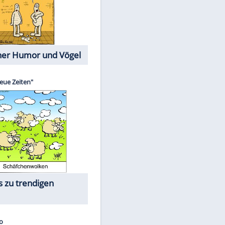
Cartoons mit wahren
Lebensgeschichten
Memo-Spiel
Die größten Skandalfilme