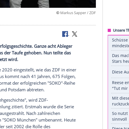
©
Markus Sapper
113
" eine
Erfolgsgeschichte
. Ganze acht Ableger
 Rezept aus der Taufe gehoben. Nun teilte das
cht fortgesetzt wird.