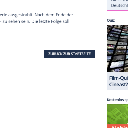
Jahresende 2020 eingestellt, wie das
ZDF
in einer
raschende Aus kommt nach 41 Jahren, 675 Folgen,
as erste Format der erfolgreichen "SOKO"-Reihe
s
Hamburg
und
Potsdam
abtreten.
scher Fernsehgeschichte", wird ZDF-
in der Mitteilung zitiert. Erstmals wurde die Serie
anuar 1978 ausgestrahlt. Nach zahlreichen
nfang 2016 in "SOKO München" umbenannt. Heute
Beau (56), der seit 2002 die Rolle des
r spielt.
n Vorabendserie ausgestrahlt. Nach dem Ende der
lgen im
ZDF
zu sehen sein. Die letzte Folge soll
n.