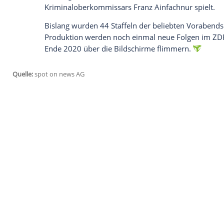
Die Kultserie "SOKO München" wird zum 
Pressemeldung mitgeteilt hat. Das über
acht Ablegern und einer Umbenennung. D
muss den Sendeplatz an die Kollegen au
"Die Münchner 'SOKO' ist ein Stück deut
Programmdirektor Dr.
Norbert Himmler
unter dem Namen "
SOKO 5113
" am 2. J
Besetzungswechseln wurde die Serie A
am längsten mit dabei ist Christofer von 
Kriminaloberkommissars Franz Ainfachnu
Bislang wurden 44 Staffeln der beliebte
Produktion werden noch einmal neue Fo
Ende 2020 über die Bildschirme flimmer