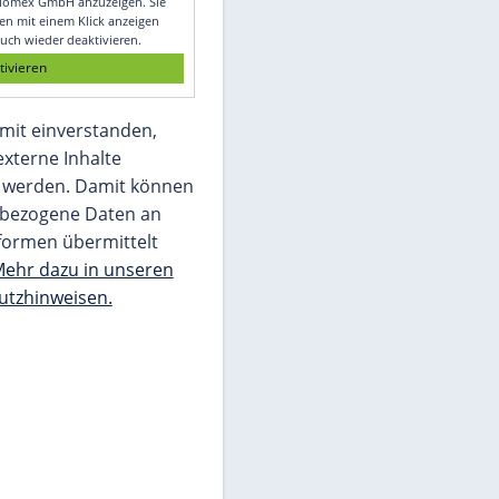
Glomex GmbH
Wir benötigen Ihre Zustimmung, um den
von unserer Redaktion eingebundenen
Inhalt von Glomex GmbH anzuzeigen. Sie
können diesen mit einem Klick anzeigen
lassen und auch wieder deaktivieren.
jetzt aktivieren
Ich bin damit einverstanden,
dass mir externe Inhalte
angezeigt werden. Damit können
personenbezogene Daten an
Drittplattformen übermittelt
werden.
Mehr dazu in unseren
Datenschutzhinweisen.