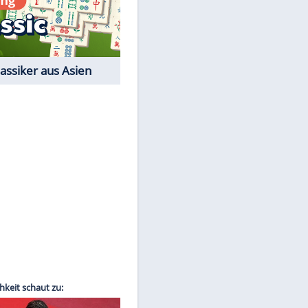
EITE
Film-Quiz: Bist Du ein
Cineast?
Kostenlos spielen