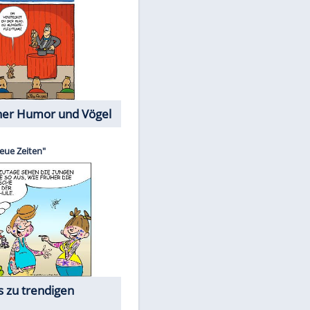
Cartoons mit wahren
Lebensgeschichten
Memo-Spiel