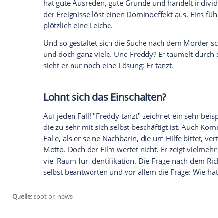
angetan von der schönen Kunstprofessor
Achterbahnfahrt
der Gefühle. Sein Herz t
Empfohlener externer Inhalt:
Glomex GmbH
Wir benötigen Ihre Zustimmung, um den von un
anzuzeigen. Sie können diesen mit einem Klick a
jetzt aktivieren
Ich bin damit einverstanden, dass mir externe In
Daten an Drittplattformen übermittelt werden.
Meh
Mit der Zeit entdecken die
Ermittler
ein M
miteinander verwoben sind: Doch dabei i
hat gute Ausreden, gute Gründe und hand
der Ereignisse löst einen
Dominoeffekt
au
plötzlich eine
Leiche
.