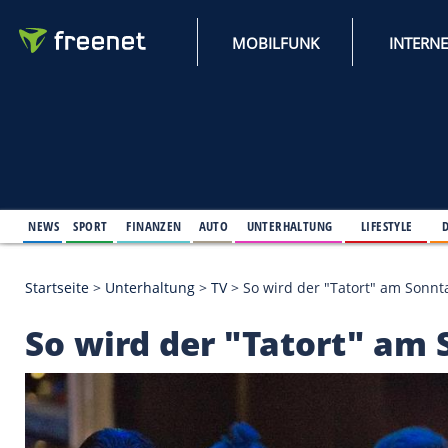
MOBILFUNK
NEWS
SPORT
FINANZEN
AUTO
UNTERHALTUNG
L
Startseite
>
Unterhaltung
>
TV
>
So wird der "Tator
So wird der "Tatort