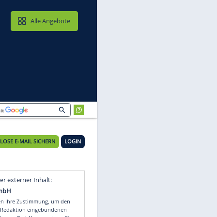
MAIL & CLOUD
Alle Angebote
KOSTENLOSE E-MAIL SICHERN
LOGIN
Video
Empfohlener externer Inhalt: