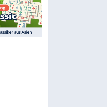
Film-Quiz: Bist Du ein
Cineast?
Kostenlos spielen