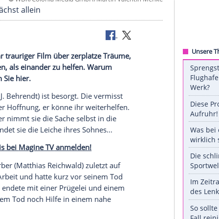
©
WDR/Colonia Media GmbH/Martin Valentin
, ARD) zunächst allein
lich ein sehr trauriger Film über zerplatze Träume,
 wegschauen, als einander zu helfen. Warum
" erfahren Sie hier.
lauf
(
Klaus J. Behrendt
) ist besorgt. Die vermisst
missar in der
Hoffnung
, er könne ihr weiterhelfen.