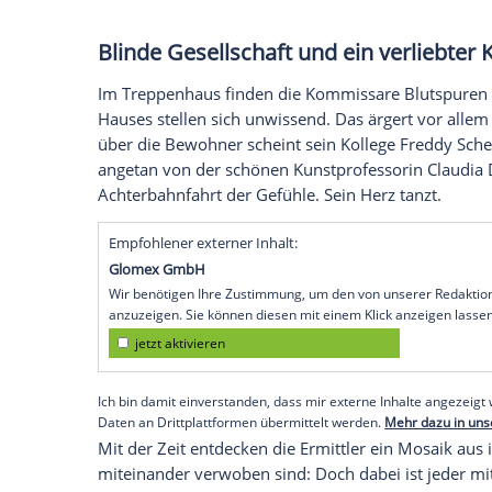
Doch der vertröstet sie zunächst. Ein paa
Hand und macht sich auf die Suche. Am
"Tatort" kostenlos im
Livestream
ansehen?
Im Laufe der Ermittlungen wird klar, das
der Straße gelebt hat. Der talentierte Pi
noch ein
Vorspiel
in einer
Hotelbar
. Doch
Rauswurf. Schwer verletzt suchte das Op
gelegenen Haus.
Blinde Gesellschaft und ein v
Im
Treppenhaus
finden die Kommissare 
Hauses stellen sich unwissend. Das ärger
über die Bewohner scheint sein Kollege