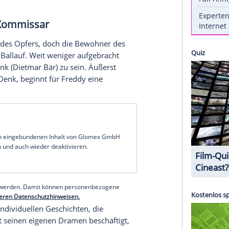
r Tage später nimmt sie die Sache selbst in die
Rheinufer
findet sie die
Leiche
ihres Sohnes...
 Jetzt gratis bei
Magine TV
anmelden!
s
Daniel Gerber
(
Matthias Reichwald
) zuletzt auf
anist suchte Arbeit und hatte kurz vor seinem
Tod
 der Abend endete mit einer Prügelei und einem
fer vor seinem
Tod
noch Hilfe in einem nahe
erliebter Kommissar
Blutspuren des Opfers, doch die Bewohner des
t vor allem
Ballauf
. Weit weniger aufgebracht
Freddy Schenk
(Dietmar Bär) zu sein. Äußerst