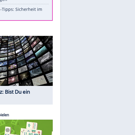
Aufruhr!
Was bei der Vogelfütterung
wirklich sinnvoll ist
Die schlimmsten Bad Boys der
Sportwelt
Im Zeitraffer: Die Entwicklung
des Lenkrades
So sollte man Ohren auf keinen
Fall reinigen
Experten-Tipps: Sicherheit im
Internet
Quiz