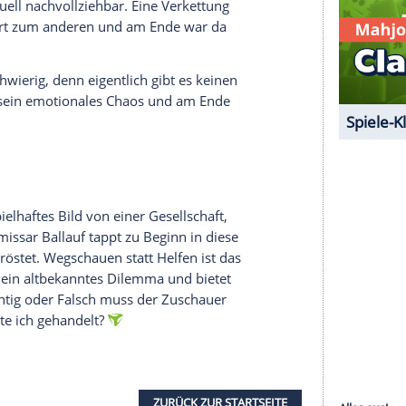
in Claudia Denk, beginnt für
Freddy
eine
anzt.
serer Redaktion eingebundenen Inhalt von Glomex GmbH
nzeigen lassen und auch wieder deaktivieren.
halte angezeigt werden. Damit können personenbezogene
r dazu in unseren Datenschutzhinweisen.
osaik aus individuellen Geschichten, die
st jeder mit seinen eigenen Dramen beschäftigt,
elt individuell nachvollziehbar. Eine
Verkettung
s. Eins führt zum anderen und am Ende war da