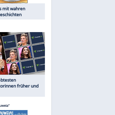
EITE
Alles aus!
Trennungsschock im Promi-
Kosmos
Cartoons "Das Wahre Leben"