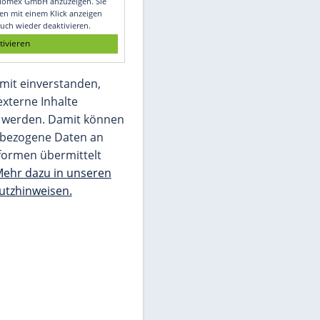
Glomex GmbH
Wir benötigen Ihre Zustimmung, um den
von unserer Redaktion eingebundenen
Inhalt von Glomex GmbH anzuzeigen. Sie
können diesen mit einem Klick anzeigen
lassen und auch wieder deaktivieren.
jetzt aktivieren
Ich bin damit einverstanden,
dass mir externe Inhalte
angezeigt werden. Damit können
personenbezogene Daten an
Drittplattformen übermittelt
werden.
Mehr dazu in unseren
Datenschutzhinweisen.