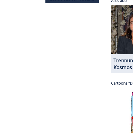
 Mörder schwierig, denn eigentlich gibt es keinen
umelt durch sein emotionales Chaos und am Ende
n sehr beispielhaftes Bild von einer Gesellschaft,
st. Auch Kommissar
Ballauf
tappt zu Beginn in diese
e bittet, vertröstet. Wegschauen statt Helfen ist das
igt vielmehr ein altbekanntes Dilemma und bietet
ach dem Richtig oder Falsch muss der
Zuschauer
ge: Wie hätte ich gehandelt?