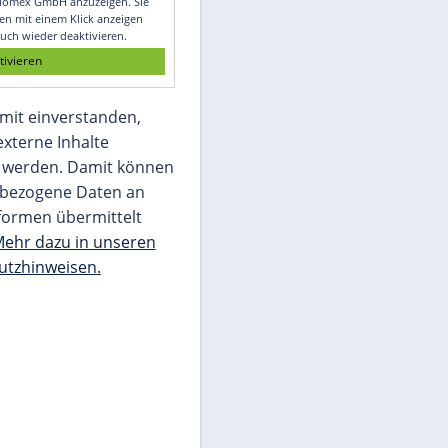
Glomex GmbH
Wir benötigen Ihre Zustimmung, um den
von unserer Redaktion eingebundenen
Inhalt von Glomex GmbH anzuzeigen. Sie
können diesen mit einem Klick anzeigen
lassen und auch wieder deaktivieren.
jetzt aktivieren
Ich bin damit einverstanden,
dass mir externe Inhalte
angezeigt werden. Damit können
personenbezogene Daten an
Drittplattformen übermittelt
werden.
Mehr dazu in unseren
Datenschutzhinweisen.