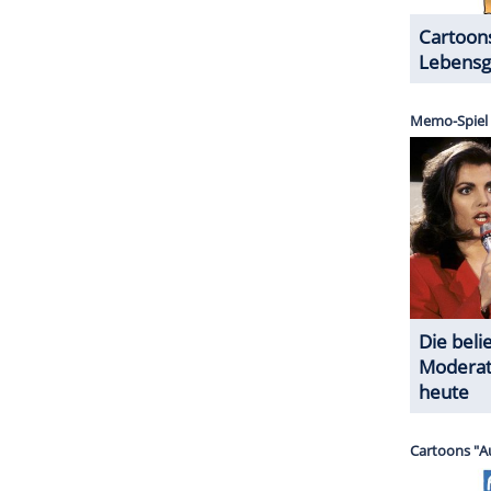
usgestrahlt. Auch bei
TV Now
gibt es bereits die
nicht geben. Insgesamt produzierten die Macher in
 von jeweils nur 22 Minuten. Man habe sich zu
sei dankbar, dass man diese kreative Freiheit
nt. Man sei sich darüber im Klaren, dass es ein
 selbst zu entscheiden, wann der letzte Vorhang
ZURÜCK ZUR STARTS