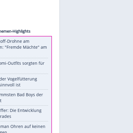
s Inc.
e
Unsere Themen-Highlights
Sprengstoff-Drohne am
Flughafen: "Fremde Mächte" am
Werk?
Diese Promi-Outfits sorgten für