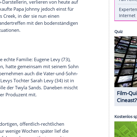
der
Emmy-Verleihung
die großen Schlachtschiffe
sche
Sitcom
"
Schitt's
Creek", die in den
USA
nur auf
p TV zu sehen war, räumte insgesamt neun
idenden Comedy-Kategorien. Bisheriger Rekord!
sich um die Familie Rose dreht. Die Eltern, ein
hmte Soap-Darstellerin, verlieren von heute auf
h als Witz kaufte
Papa Johnny
jedoch einst für
 Stadt
Schitt's
Creek, in der sie nun einen
eim Aufeinandertreffen mit den bodenständigen
ustigen Situationen.