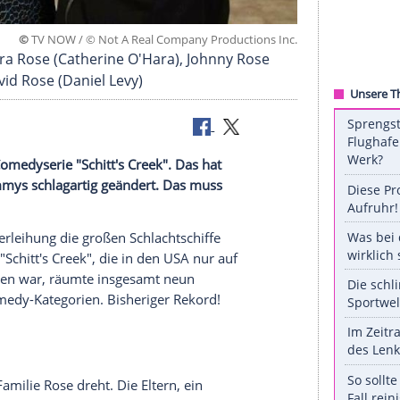
©
TV NOW / © Not A Real Company Production
v.l.n.r.: Moira Rose (Catherine O'Hara), Johnny Ros
hy) und David Rose (Daniel Levy)
unden die
Comedyserie
"
Schitt's
Creek". Das hat
bei den Emmys schlagartig geändert. Das muss