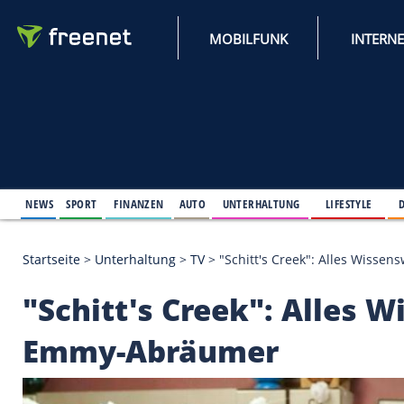
MOBILFUNK
NEWS
SPORT
FINANZEN
AUTO
UNTERHALTUNG
L
Startseite
>
Unterhaltung
>
TV
>
"Schitt's Creek":
"Schitt's Creek": A