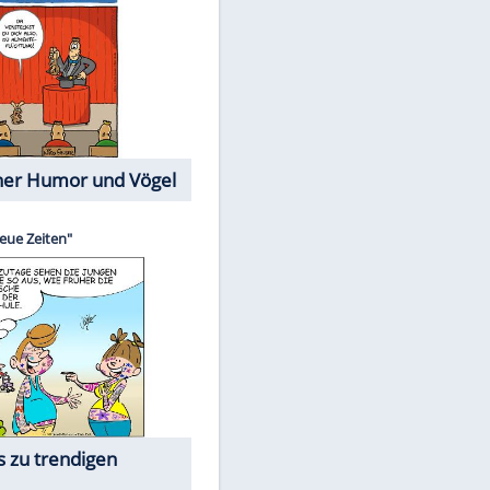
Cartoons mit wahren
Lebensgeschichten
Memo-Spiel