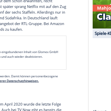
benfalls eine echte Familie:
Eugene Levy
(73),
 Pie
"-Filmen, hatte gemeinsam mit seinem Sohn
k". Beide übernehmen auch die Vater-und-Sohn-
Auch
Eugene Levys
Tochter
Sarah Levy
(34) ist in
kehrende Rolle der
Twyla Sands
. Daneben mischt
ausführender Produzent mit.
uktion des dortigen, öffentlich-rechtlichen
nuar 2015. Nur wenige Wochen später lief die
ings "nur" auf dem schon erwähnten, recht
Pop TV. Erst später sprang
Netflix
mit auf den Zug
e ersten fünf der sechs Staffeln. Allerdings nur in