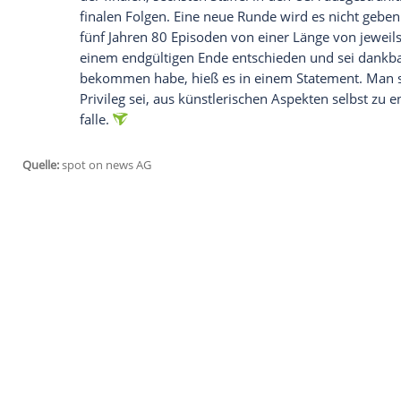
den
USA
, Großbritannien, Irland, Japan, 
"
Schitt's
Creek" exklusiv bei
TV Now
, de
gibt es außerdem die einzelnen Staffeln 
Empfohlener externer Inhalt:
Glomex GmbH
Wir benötigen Ihre Zustimmung, um den von un
anzuzeigen. Sie können diesen mit einem Klick a
jetzt aktivieren
Ich bin damit einverstanden, dass mir externe In
Daten an Drittplattformen übermittelt werden.
Meh
Wie viele Folgen werden noch ausgestrah
Das Besondere an der Serie: Sie ist berei