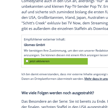
Wer steckt hinter der Serie?
Hinter dieser Familiengeschichte steckt e
bekannt als Jims Vater aus den "
American
Daniel Levy
(37) die Idee zu "
Schitt's
Cree
Rollen als Hauptdarsteller in der Serie. 
der Serie zu sehen und spielt die wieder
auch
Eugene Levys
Bruder
Fred Levy
als 
Wie kann man "
Schitt's
Creek" sehen?
"Schitts's Creek" ist eine kanadische Prod
Senders
CBC
. Premiere feierte sie im Ja
Comedyserie
auch in den
USA
an, allerd
unbekannten und kleinen Pay-TV-Sender 
auf und sicherte sich zumindest bislang di