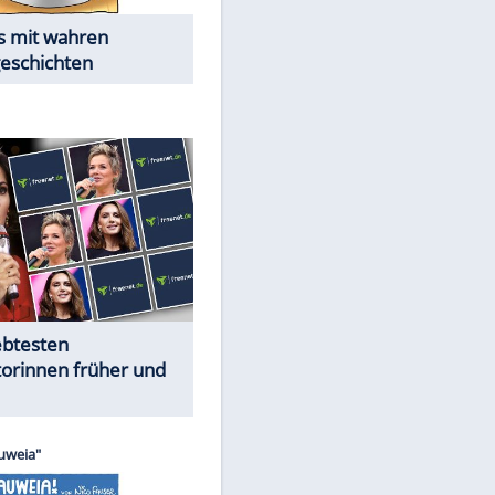
Alles aus!
Trennungsschock im Promi-
Kosmos
EITE
Cartoons "Das Wahre Leben"