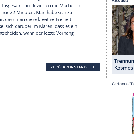
Australien und Südafrika. In Deutschland läuft
m Streamingangebot der RTL-Gruppe. Bei
Amazon
als Downloads zu kaufen.
serer Redaktion eingebundenen Inhalt von Glomex GmbH
nzeigen lassen und auch wieder deaktivieren.
halte angezeigt werden. Damit können personenbezogene
r dazu in unseren Datenschutzhinweisen.
lt?
ts zu Ende. Im April 2020 wurde die letzte Folge