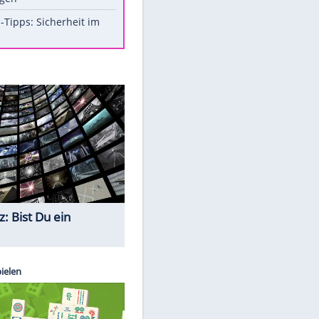
Aufruhr!
Was bei der Vogelfütterung
wirklich sinnvoll ist
Die schlimmsten Bad Boys der
Sportwelt
Im Zeitraffer: Die Entwicklung
des Lenkrades
So sollte man Ohren auf keinen
Fall reinigen
Experten-Tipps: Sicherheit im
Internet
Quiz