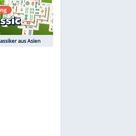
Film-Quiz: Bist Du ein
Cineast?
Kostenlos spielen