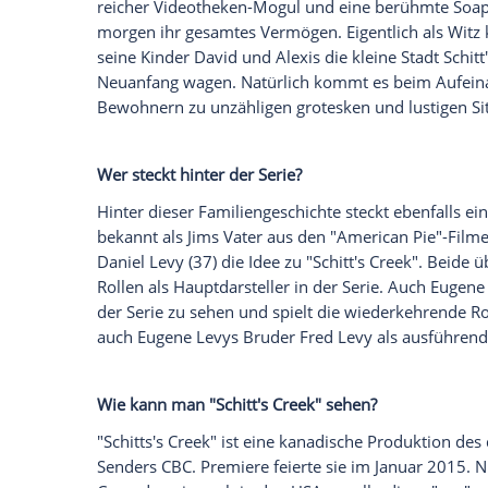
man über die kanadische
Sitcom
wissen.
Ein klitzekleiner Kabelsender führte bei 
wie
Amazon
und
Netflix
vor. Die kanadi
dem recht unbekannten Pay-TV-Kanal Po
Emmys ab - darin enthalten alle entsche
Um was geht es überhaupt?
Die Serie ist eine klassische
Sitcom
, die 
reicher Videotheken-Mogul und eine berü
morgen ihr gesamtes Vermögen. Eigentlic
seine Kinder David und Alexis die kleine
Neuanfang wagen. Natürlich kommt es b
Bewohnern zu unzähligen grotesken und l