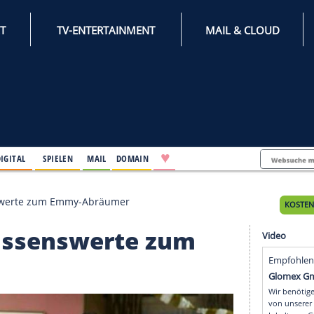
INTERNET
TV-ENTERTAINMENT
♥
IFESTYLE
DIGITAL
SPIELEN
MAIL
DOMAIN
 Alles Wissenswerte zum Emmy-Abräumer
lles Wissenswerte zum