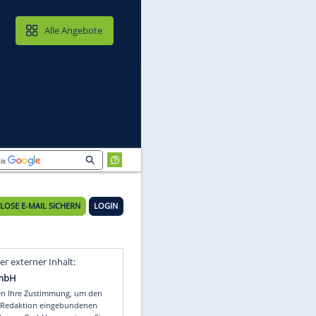
MAIL & CLOUD
Alle Angebote
KOSTENLOSE E-MAIL SICHERN
LOGIN
Video
Empfohlener externer Inhalt: