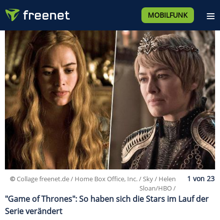
MOBILFUNK
©
Collage freenet.de / Home Box Office, Inc. / Sky / Helen
Sloan/HBO /
"Game of Thrones": So haben sich die Stars im Lauf der
Serie verändert