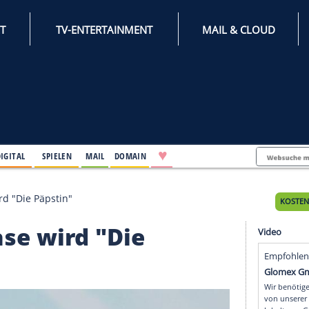
INTERNET
TV-ENTERTAINMENT
♥
IFESTYLE
DIGITAL
SPIELEN
MAIL
DOMAIN
la Haase wird "Die Päpstin"
a Haase wird "Die