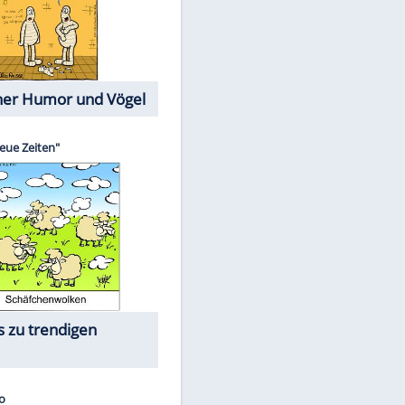
Cartoons mit wahren
Lebensgeschichten
Memo-Spiel
Die größten Skandalfilme