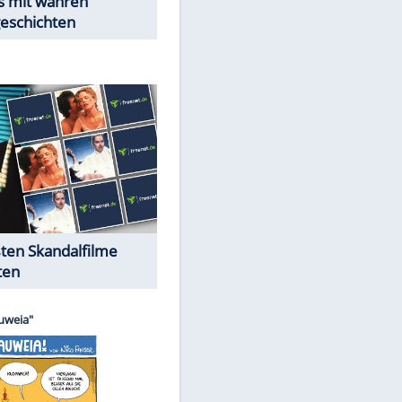
Peinliche Auftritte auf dem
roten Teppich
Cartoons "Das Wahre Leben"