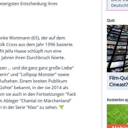
hen sein, wie es von der
ARD
heißt. Gedreht
namigen Romans der US-amerikanischen
) in diesem Jahr. Es ist eines der großen
lant hat.
 Der aus
Franken
stammende Priester John kommt
 aufgrund seiner
Kenntnisse
schnell zum
 Doch diese Position wird für den Geistlichen bald
n ist in Wirklichkeit Joan". Joan riskiert täglich
halten. "Als plötzlich die verloren geglaubte
Liebe
 vor der schwierigsten Entscheidung ihres
pstin"
egisseurs
Sönke Wortmann
(65), der auf dem