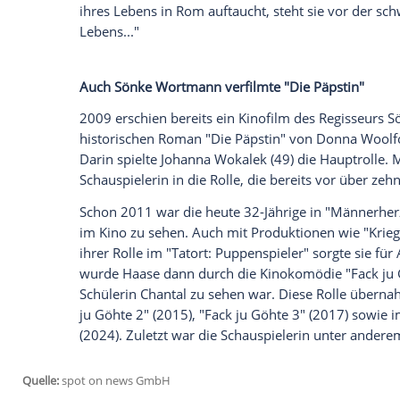
wird in der
Miniserie
"Die Päpstin" zu se
werden soll die
Neuerzählung
des gleich
Schriftstellerin Donna Woolfolk
Cross
(78
fiktionalen Projekte, die die
ARD
2025 gep
Über den Inhalt der
Serie
heißt es vorab:
im frühen
Mittelalter
nach
Rom
und wird
persönlichen Heiler des Papstes ernannt.
"zum gefährlichsten Ort der Welt, denn Joh
ihr Leben, um ihre Tarnung aufrecht zu er
ihres Lebens in
Rom
auftaucht, steht sie
Lebens..."
Auch
Sönke Wortmann
verfilmte "Die Pä
2009 erschien bereits ein
Kinofilm
des R