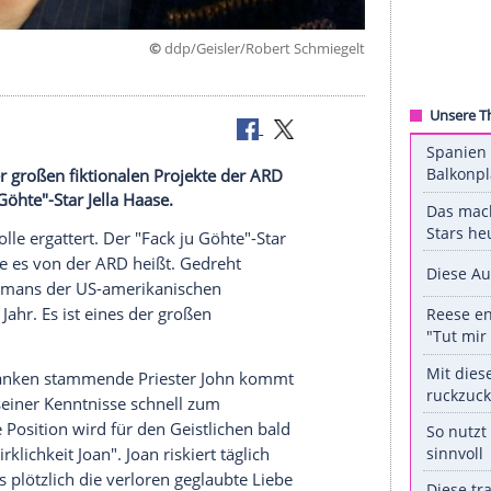
©
ddp/Geisler/Robert Schm
ie - eines der großen fiktionalen Projekte der ARD
r "Fack ju Göhte"-Star Jella Haase.
neue
Hauptrolle
ergattert. Der "Fack ju Göhte"-Star