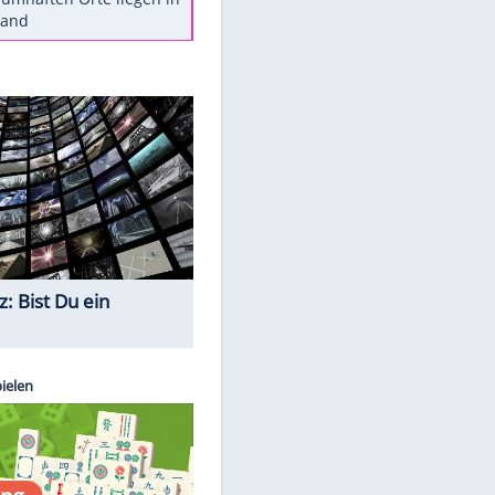
Diese Autos haben uns verlassen
Reese entschuldigt sich bei Fans:
"Tut mir aufrichtig leid"
Mit diesen Tricks wird der Grill
ruckzuck sauber
So nutzt man alte Smartphones
sinnvoll
Diese traumhaften Orte liegen in
Deutschland
Quiz