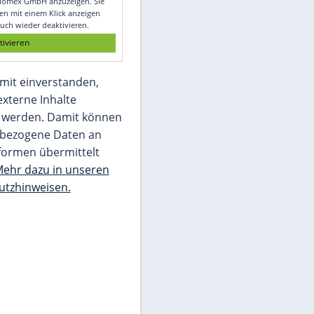
Glomex GmbH
Wir benötigen Ihre Zustimmung, um den
von unserer Redaktion eingebundenen
Inhalt von Glomex GmbH anzuzeigen. Sie
können diesen mit einem Klick anzeigen
lassen und auch wieder deaktivieren.
jetzt aktivieren
Ich bin damit einverstanden,
dass mir externe Inhalte
angezeigt werden. Damit können
personenbezogene Daten an
Drittplattformen übermittelt
werden.
Mehr dazu in unseren
Datenschutzhinweisen.