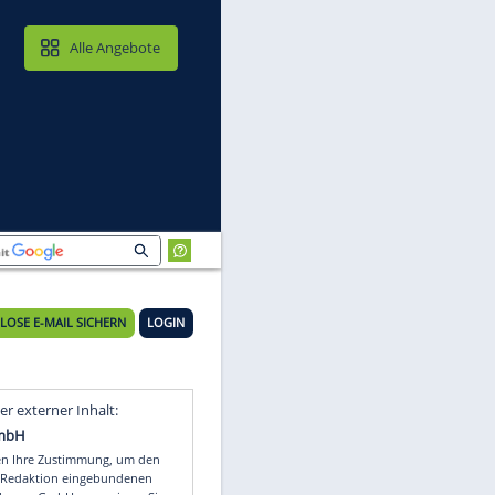
MAIL & CLOUD
Alle Angebote
KOSTENLOSE E-MAIL SICHERN
LOGIN
Video
Empfohlener externer Inhalt: