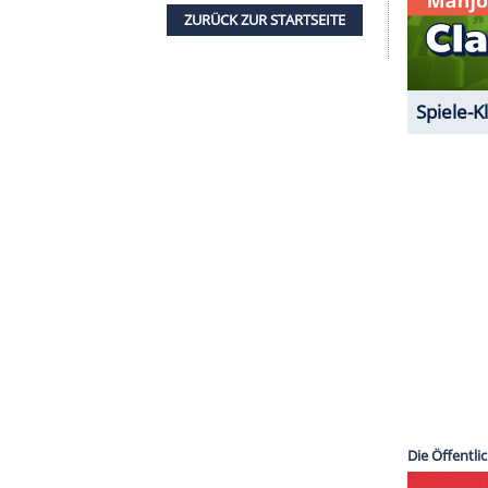
Donna Woolfolk
Cross
aus dem Jahr 1996 basierte.
auptrolle
. Mit
Jella Haase
schlüpft nun eine
vor über zehn Jahren ihren
Durchbruch
feierte.
"Männerherzen ... und die ganz ganz große Liebe"
 wie "Kriegerin" und "Lollipop Monster" sowie
orgte sie für Aufsehen. Einem breiten Publikum
ie
"Fack ju Göhte" bekannt, in der sie 2014 als
olle übernahm sie auch in den
Fortsetzungen
"Fack
2017) sowie im Ableger "Chantal im Märchenland"
er anderem in der
Serie
"Kleo" zu sehen.
ZURÜCK ZUR STARTS