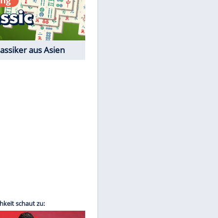
Film-Quiz: Bist Du ein
Cineast?
Kostenlos spielen
EITE