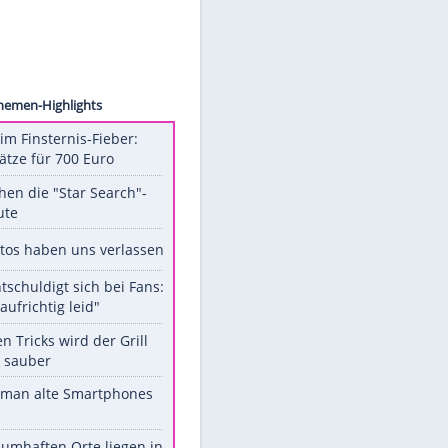
iegelt
Unsere Themen-Highlights
Spanien im Finsternis-Fieber:
Balkonplätze für 700 Euro
Das machen die "Star Search"-
Stars heute