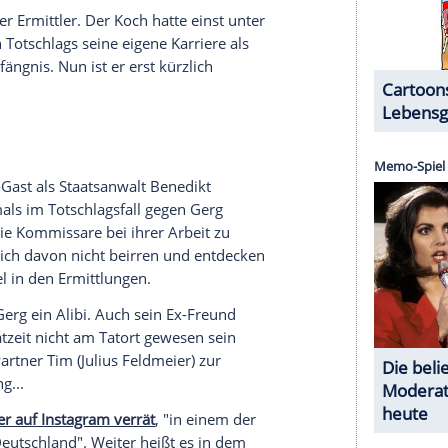
erer Redaktion eingebundenen Inhalt von Instagram
nzeigen lassen und auch wieder deaktivieren.
halte angezeigt werden. Damit können personenbezogene
r dazu in unseren Datenschutzhinweisen.
sseur Anno Saul verschlägt es die drei Kommissare
 Harald Neuhauser (Marcus Mittermeier) und
 gehobene Gastronomie. Der Sternekoch