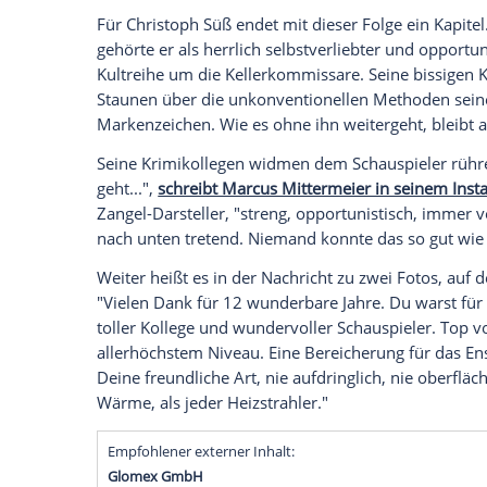
Nach 22 Fällen ist Schluss: Christoph Sü
"München Mord". Am 31. Januar zeigt das 
Zangel. In "Im Zweifel für den Zweifel"
Staatsanwalt mit fragwürdigen Methoden
Schwerer Abschied für Krimifans: Kabare
(58) ist ein letztes Mal als Kriminalrat
den 31. Januar, zeigt das ZDF um 20:15 U
damit die Abschiedsepisode eines Publik
aus privaten Gründen aus der Ermittlerri
Für Christoph Süß endet mit dieser Folge
gehörte er als herrlich selbstverliebter 
Kultreihe um die Kellerkommissare. Sei
Staunen über die unkonventionellen Met
Markenzeichen. Wie es ohne ihn weiterge