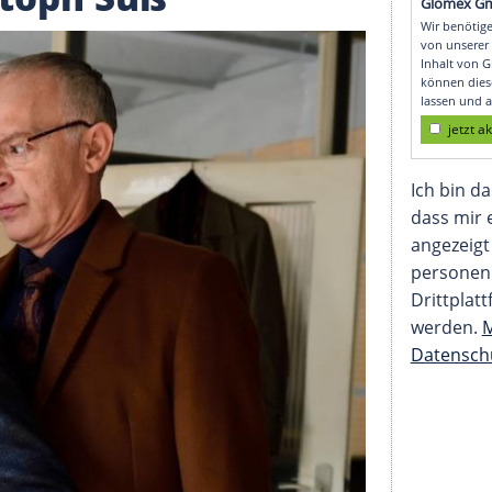
weifel für den
 Christoph Süß