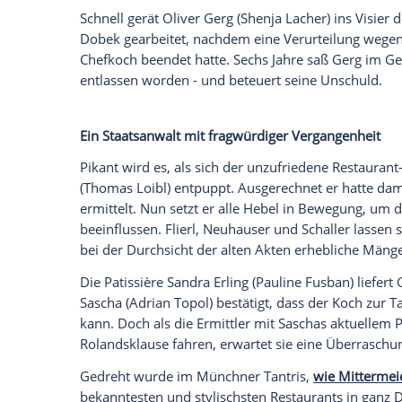
im Keller."
Empfohlener externer Inhalt:
Instagram
Wir benötigen Ihre Zustimmung, um den von uns
anzuzeigen. Sie können diesen mit einem Klick a
jetzt aktivieren
Ich bin damit einverstanden, dass mir externe In
Daten an Drittplattformen übermittelt werden.
Meh
Mord in der Münchner Gourmetszene
In "Im Zweifel für den Zweifel" von Regi
Angelika Flierl (Bernadette Heerwagen),
Ludwig Schaller (Alexander Held) in die