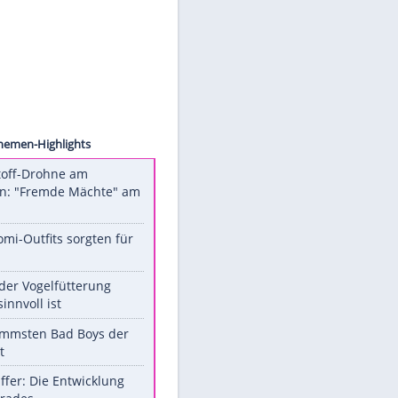
werden.
Mehr dazu in unseren
Datenschutzhinweisen.
 Olczyk
g
Unsere Themen-Highlights
Sprengstoff-Drohne am
Flughafen: "Fremde Mächte" am