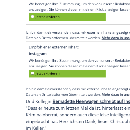
Seine Krimikollegen widmen dem Schausp
geht...",
schreibt Marcus Mittermeier in 
Zangel-Darsteller, "streng, opportunisti
nach unten tretend. Niemand konnte das 
Weiter heißt es in der Nachricht zu zwei F
"Vielen Dank für 12 wunderbare Jahre. D
toller Kollege und wundervoller Schauspi
allerhöchstem Niveau. Eine Bereicherun
Deine freundliche Art, nie aufdringlich, n
Wärme, als jeder Heizstrahler."
Empfohlener externer Inhalt:
Glomex GmbH
Wir benötigen Ihre Zustimmung, um den von un
anzuzeigen. Sie können diesen mit einem Klick a
jetzt aktivieren