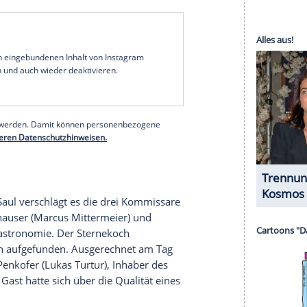
halte angezeigt werden. Damit können personenbezogene
r dazu in unseren Datenschutzhinweisen.
erer Redaktion eingebundenen Inhalt von Instagram
nzeigen lassen und auch wieder deaktivieren.
halte angezeigt werden. Damit können personenbezogene
r dazu in unseren Datenschutzhinweisen.
eibt auf Instagram
zu einem Umarmungsfoto:
nterlässt eine Lücke. Man vermisst nicht nur den
 Intelligenz, dieses Nicht-Gefällige, das Christoph
r Christoph!! Wir vermissen Dich sehr... Nicht nur