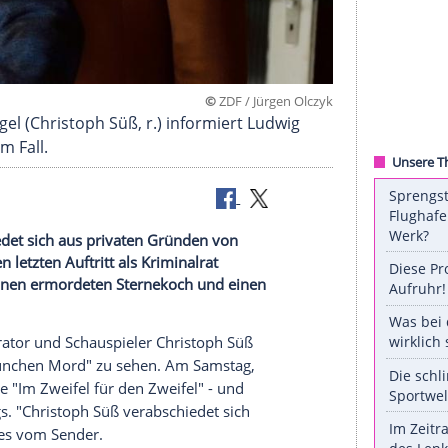
©
ZDF / Jürgen
elmut Zangel (Christoph Süß, r.) informiert Ludwi
ist aus dem Fall.