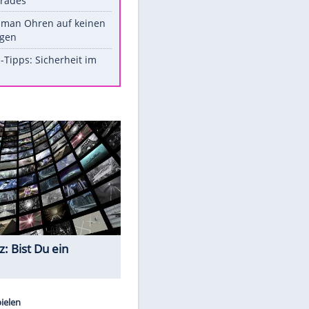
Werk?
Diese Promi-Outfits sorgten für
Aufruhr!
Was bei der Vogelfütterung
wirklich sinnvoll ist
Die schlimmsten Bad Boys der
Sportwelt
Im Zeitraffer: Die Entwicklung
des Lenkrades
So sollte man Ohren auf keinen
Fall reinigen
Experten-Tipps: Sicherheit im
Internet