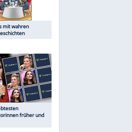
Alles aus!
Trennungsschock im Promi-
Kosmos
Cartoons "Das Wahre Leben"