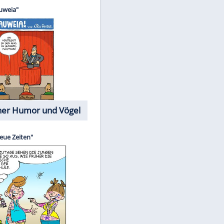
Cartoons mit wahren
Lebensgeschichten
Memo-Spiel