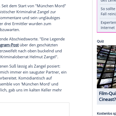
ß verabschiedet sich aus privaten Gründen von
ZDF seinen letzten Auftritt als Kriminalrat
 geht es um einen ermordeten Sternekoch und einen
.
ttist, Moderator und Schauspieler Christoph Süß
 Zangel bei "München Mord" zu sehen. Am Samstag,
hr die Folge "Im Zweifel für den Zweifel" - und
umslieblings. "Christoph Süß verabschiedet sich
ege", heißt es vom Sender.
 ein Kapitel. Seit dem Start von "München Mord"
und opportunistischer Kriminalrat Zangel zur
ne bissigen Kommentare und sein ungläubiges
hoden seiner drei Ermittler wurden zum
ht, bleibt abzuwarten.