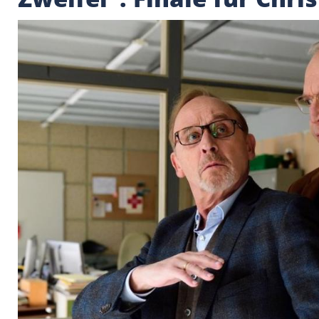
"München Mord: Im Z
Zweifel": Finale für