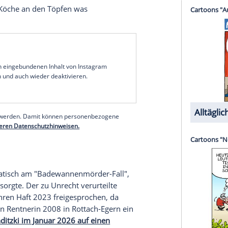
e erschlagen aufgefunden. Ausgerechnet am Tag
ranz-Josef Penkofer (Lukas Turtur), Inhaber des
setzt. Ein Gast hatte sich über die Qualität eines
ins Visier der Ermittler. Der Koch hatte einst unter
lung wegen Totschlags seine eigene Karriere als
erg im Gefängnis. Nun ist er erst kürzlich
nschuld.
ngenheit
 Restaurant-Gast als Staatsanwalt Benedikt
r hatte damals im Totschlagsfall gegen Gerg
wegung, um die Kommissare bei ihrer Arbeit zu
ller lassen sich davon nicht beirren und entdecken
liche Mängel in den Ermittlungen.