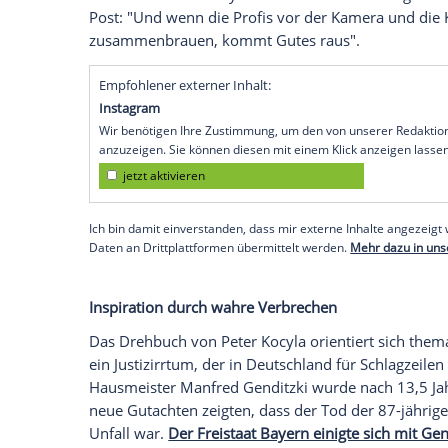
Maximilian Dobek (Manuel Cortez) wurd
seines Todes hatte ihn sein Arbeitgeber F
Gourmettempels Tanoshimi, vor die Tür ge
Filets beschwert - nicht zum ersten Mal.
Schnell gerät Oliver Gerg (Shenja Lacher) 
Dobek gearbeitet, nachdem eine Verurtei
Chefkoch beendet hatte. Sechs Jahre saß G
entlassen worden - und beteuert seine U
Ein Staatsanwalt mit fragwürdiger Verga
Pikant wird es, als sich der unzufriedene
(Thomas Loibl) entpuppt. Ausgerechnet e
ermittelt. Nun setzt er alle Hebel in Be
beeinflussen. Flierl, Neuhauser und Scha
bei der Durchsicht der alten Akten erheb