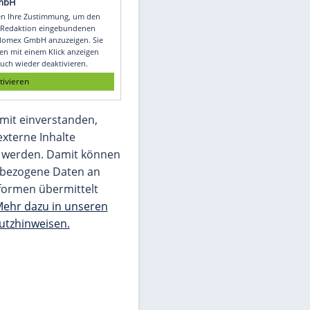
Video
Empfohlener externer Inhalt:
Glomex GmbH
Wir benötigen Ihre Zustimmung, um den
von unserer Redaktion eingebundenen
Inhalt von Glomex GmbH anzuzeigen. Sie
können diesen mit einem Klick anzeigen
lassen und auch wieder deaktivieren.
jetzt aktivieren
Ich bin damit einverstanden,
dass mir externe Inhalte
angezeigt werden. Damit können
personenbezogene Daten an
Drittplattformen übermittelt