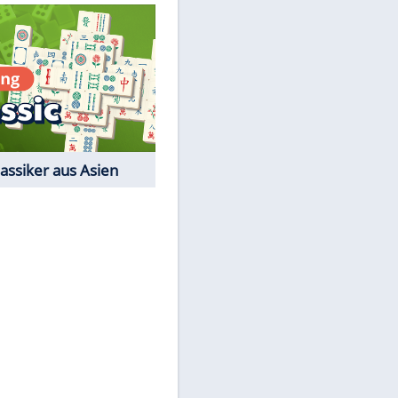
Quiz
Film-Quiz: Bist Du ein
Cineast?
Kostenlos spielen