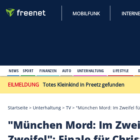
MOBILFUNK
NEWS
SPORT
FINANZEN
AUTO
UNTERHALTUNG
L
EILMELDUNG
Totes Kleinkind in Preetz gefu
Startseite
>
Unterhaltung
>
TV
>
"München Mord: Im 