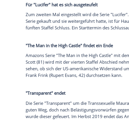
verabschieden.
Auch für "
Homeland
" ist Schluss
Die Spionage-Serie "
Homeland
" mit
Clai
achten Staffel enden. Geplanter Start der
des Geschehens wird Afghanistan sein.
Für 50 Cent und "Power" geht der Weg z
Im August beginnt die sechste und final
auch 50 Cents Titellied "Big
Rich Town
" 
und mit der letzten Episode für immer ve
18 letzte Folgen für "Fuller House"