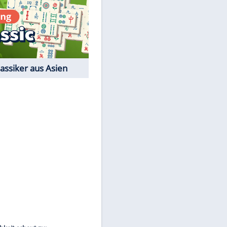
Film-Quiz: Bist Du ein
Cineast?
Kostenlos spielen