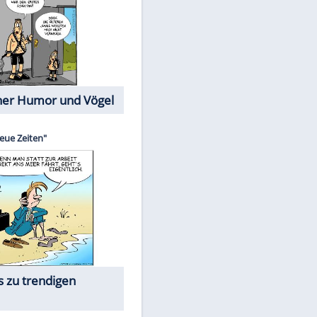
Cartoons mit wahren
Lebensgeschichten
Memo-Spiel