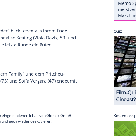
dem Start der finalen Folgen im Jahr 2020 also
eren beliebten TV-Shows heißt es Abschied
 Place" räumen
itcom "The Good Place". Am 26. September beginnt
tellerin
Kristen Bell
(39) und die Geschichte um
hrem Tod am Anfang der Serie in einer
a Davis
y with Murder" blickt ebenfalls ihrem Ende
teidigerin
Annalise Keating
(
Viola Davis
, 53) und