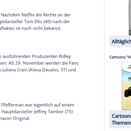
re Danes
(40) als
Carrie Mathison
wird mit der
 Schlussetappe ist Ende dieses Jahres, Schauplatz
u Ende
e Staffel des Crime-Dramas "Power". Somit wird
nicht mehr oft vor einer neuen Folge zu hören sein
rklingen.