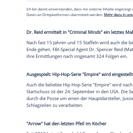
ihre Studenten wird am 26. September i
Abschied von "Modern Family"
Verabschieden müssen sich die Fans auc
Dunphy-Clan. Die erfolgreiche Sitcom mit
der elften Staffel.
Empfohlener externer Inhalt:
Glomex GmbH
Wir benötigen Ihre Zustimmung, um den von un
anzuzeigen. Sie können diesen mit einem Klick a
jetzt aktivieren
Ich bin damit einverstanden, dass mir externe In
Daten an Drittplattformen übermittelt werden.
Meh