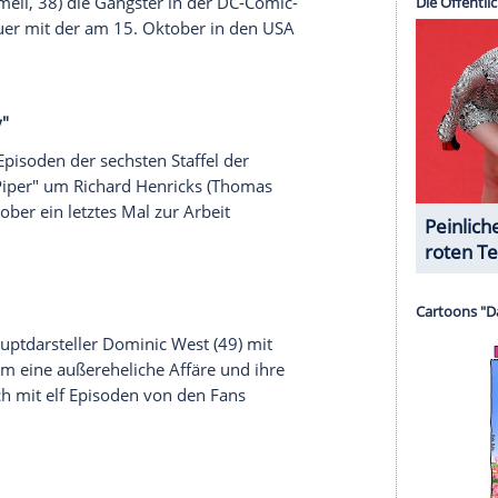
 letztes Mal
auch die beliebte Krimi-Serie "Criminal Minds" zu
r Reid
(
Matthew Gray Gubler
, 39) und Co. stellen
lgen ein.
eingestellt
 wird nach der sechsten Staffel enden.
USA
. Die Serie hatte in den vergangenen Monaten
ler, Jussie Smollett (37), viele negative