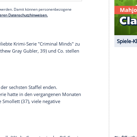
n den
USA
die letzte Runde einläuten.
h von "Modern Family" und dem Pritchett-
 Ed O'Neill (73) und
Sofía Vergara
(47) endet mit
serer Redaktion eingebundenen Inhalt von Glomex GmbH
nzeigen lassen und auch wieder deaktivieren.
halte angezeigt werden. Damit können personenbezogene
r dazu in unseren Datenschutzhinweisen.