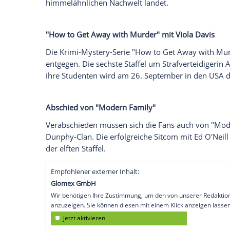
Serie im Jahr 2017. Die Sitcom geht mit 
ihrem Ende entgegen. Doch auch bei and
nehmen.
Kristen Bell
muss den Platz in "The Good
Ebenfalls ein Ende findet die Jenseits-S
in den
USA
der letzte Gang für Hauptdars
ihre Figur Eleanor Shellstrop, die nach i
himmelähnlichen Nachwelt landet.
"How to Get Away with Murder" mit
Viol
Die Krimi-Mystery-Serie "How to Get Awa
entgegen. Die sechste Staffel um Strafver