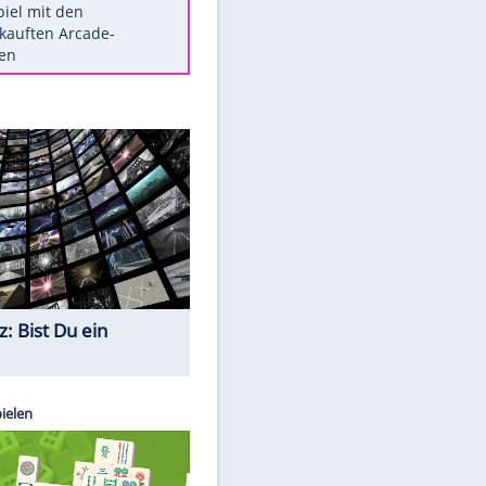
Die größten Mythen über
Medikamente
Braunschweig nach Kantersieg in
Magdeburg an der Spitze
Vorsicht: Diese 17 Dinge hassen
Katzen
Illegales Asphalt-Kartell muss
Mio-Strafe zahlen
Memo-Spiel mit den
meistverkauften Arcade-
Maschinen
Quiz