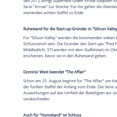
Dr.
Reid
ermittelt in "Criminal Minds" ein
Nach fast 15 Jahren und 15 Staffeln wird 
Ende gehen. FBI-Special Agent Dr.
Spence
ihre Ermittlungen nach insgesamt 324 Fo
Ausgespielt: Hip-Hop-Serie "Empire" wird 
Auch die beliebte Hip-Hop-Serie "Empire"
Startschuss ist der 24. September in den
durch die Posse um einen der Hauptdarstel
Schlagzeilen zu verarbeiten.
"Arrow" hat den letzten Pfeil im Köcher