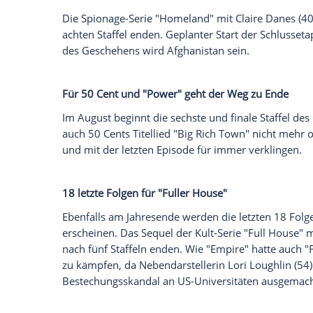
Seit 2012 bringt Superheld Green Arrow 
Serie "Arrow" zur Strecke. Für ihn gehe
startenden achten Staffel zu Ende.
Ruhestand für die Start-up-Gründer in "
S
Für "
Silicon Valley
" werden die kommende
Schlussstrich sein. Die Gründer des Star
Middleditch, 37) werden mit dem Staffels
erscheinen, bevor sie in den Ruhestand 
Dominic West
beendet "The Affair"
Schon am 25. August beginnt für "The Af
der fünften Staffel der Anfang vom Ende.
Auswirkungen auf das Umfeld der Beteili