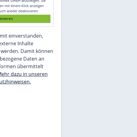
Glomex GmbH
Wir benötigen Ihre Zustimmung, um den
von unserer Redaktion eingebundenen
Inhalt von Glomex GmbH anzuzeigen. Sie
können diesen mit einem Klick anzeigen
lassen und auch wieder deaktivieren.
jetzt aktivieren
Ich bin damit einverstanden,
dass mir externe Inhalte
angezeigt werden. Damit können
personenbezogene Daten an
Drittplattformen übermittelt
werden.
Mehr dazu in unseren
Datenschutzhinweisen.