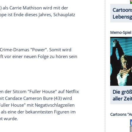
(
Stephen Amell
, 38) die Gangster in der DC-Comic-
n die Abenteuer mit der am 15. Oktober in den
USA
ilicon Valley
"
n sieben Episoden der sechsten Staffel der
t-ups "Pied Piper" um
Richard Henricks
(Thomas
tart im Oktober ein letztes Mal zur Arbeit
gehen.
fair" um Hauptdarsteller
Dominic West
(49) mit
 Die Serie um eine außereheliche Affäre und ihre
gten wir sich mit elf Episoden von den Fans