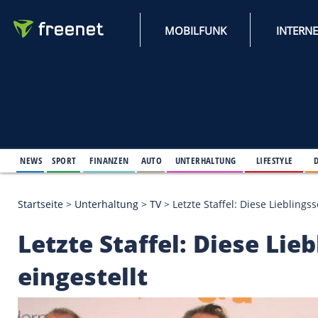
MOBILFUNK
NEWS
SPORT
FINANZEN
AUTO
UNTERHALTUNG
L
Startseite
>
Unterhaltung
>
TV
>
Letzte Staffel: Die
Letzte Staffel: Dies