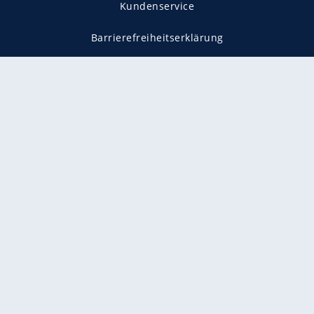
Kundenservice
Barrierefreiheitserklärung
Impressum
Datenschutz
Datenschutzmanager
Utiq verwalten
AGB
Gender-Hinweis
Presse
Mediadaten