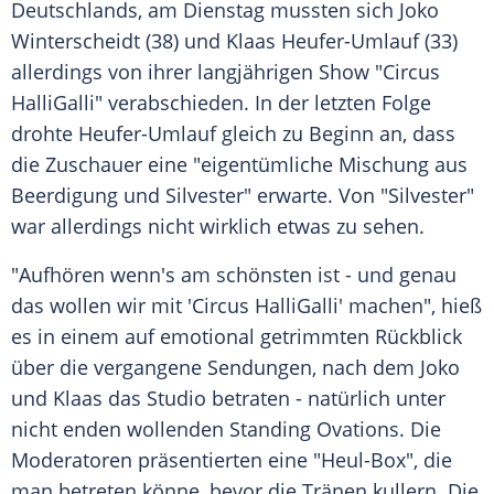
Deutschlands
, am Dienstag mussten sich
Joko
Winterscheidt
(38) und
Klaas Heufer-Umlauf
(33)
allerdings von ihrer langjährigen Show "
Circus
HalliGalli
" verabschieden. In der letzten Folge
drohte Heufer-Umlauf gleich zu Beginn an, dass
die Zuschauer eine "eigentümliche Mischung aus
Beerdigung
und
Silvester
" erwarte. Von "
Silvester
"
war allerdings nicht wirklich etwas zu sehen.
"Aufhören wenn's am schönsten ist - und genau
das wollen wir mit '
Circus HalliGalli
' machen", hieß
es in einem auf emotional getrimmten Rückblick
über die vergangene Sendungen, nach dem Joko
und
Klaas
das Studio betraten - natürlich unter
nicht enden wollenden Standing Ovations. Die
Moderatoren präsentierten eine "Heul-Box", die
man betreten könne, bevor die Tränen kullern. Die