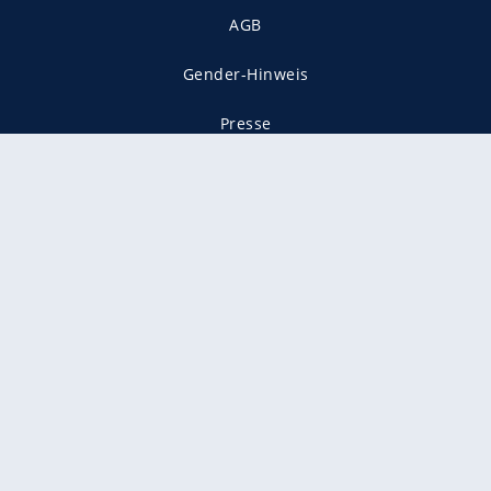
AGB
Gender-Hinweis
Presse
Mediadaten
Karriere
Vertragskündigung
Vertrag widerrufen
gekennzeichnet mit
freenet ist Mitglied im JUSPROG e.V.