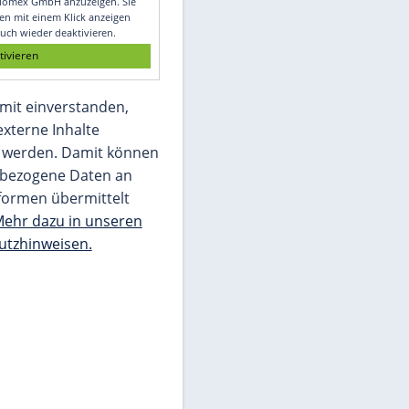
Glomex GmbH
Wir benötigen Ihre Zustimmung, um den
von unserer Redaktion eingebundenen
Inhalt von Glomex GmbH anzuzeigen. Sie
können diesen mit einem Klick anzeigen
lassen und auch wieder deaktivieren.
jetzt aktivieren
Ich bin damit einverstanden,
dass mir externe Inhalte
angezeigt werden. Damit können
personenbezogene Daten an
Drittplattformen übermittelt
werden.
Mehr dazu in unseren
Datenschutzhinweisen.