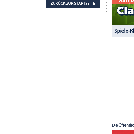
ann, dessen einzige Sorge seiner todkranken Frau
erkennt sich in
Antonio
wieder.
 die Alpen: Gute Gesellschaft
ni) muss bei den Ermittlungen im Entführungsfall
Francesca Piroi) einen Rückschlag hinnehmen:
hmen kann, kommt der Mafioso im Gefängnis ums
erweist sich als raffinierter Auftragsmord. Wer ist
ZURÜCK ZUR STARTS