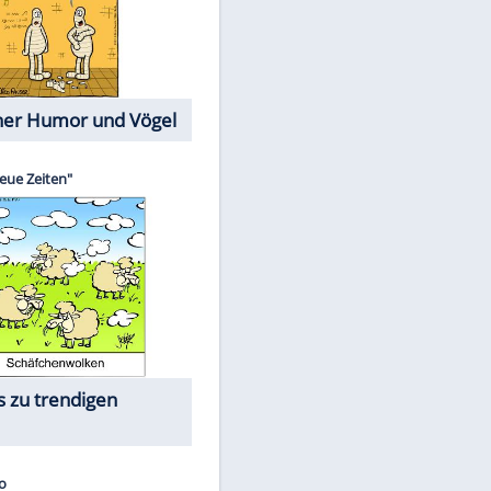
Cartoons mit wahren
Lebensgeschichten
Memo-Spiel
Die größten Skandalfilme