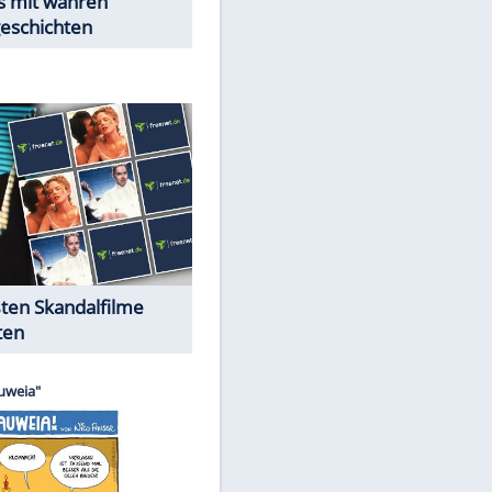
Peinliche Auftritte auf dem
roten Teppich
Cartoons "Das Wahre Leben"