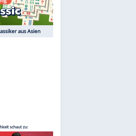
Film-Quiz: Bist Du ein
Cineast?
Kostenlos spielen
EITE