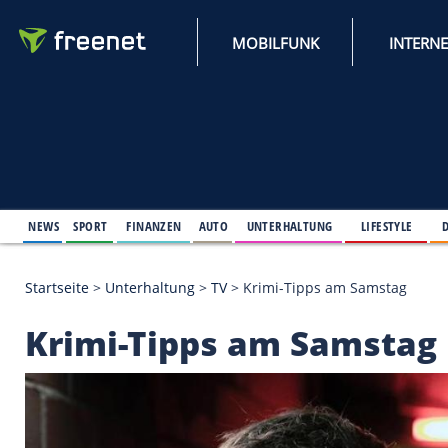
MOBILFUNK
NEWS
SPORT
FINANZEN
AUTO
UNTERHALTUNG
L
Startseite
>
Unterhaltung
>
TV
>
Krimi-Tipps am Sa
Krimi-Tipps am Sam