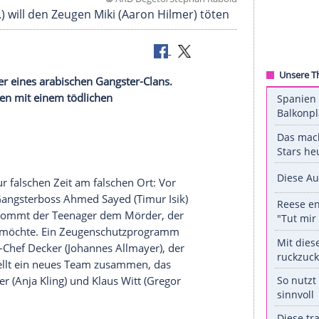
©
ARD Degeto/Stephan 
r Isik, h.) will den Zeugen Miki (Aaron Hilmer) t
üler ins Visier eines arabischen Gangster-Clans.
(ONE) dagegen mit einem tödlichen