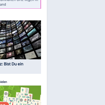
Diese Autos haben uns verlassen
Reese entschuldigt sich bei Fans:
"Tut mir aufrichtig leid"
Mit diesen Tricks wird der Grill
ruckzuck sauber
So nutzt man alte Smartphones
sinnvoll
Diese traumhaften Orte liegen in
Deutschland
Quiz