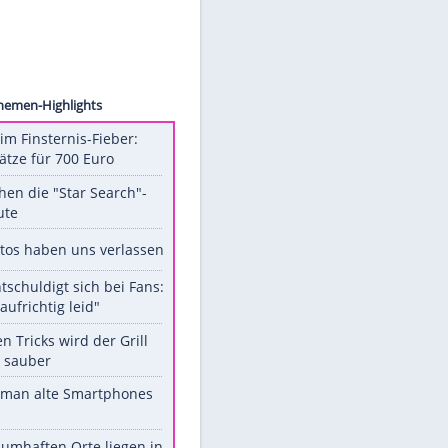
Rabold
öten
Unsere Themen-Highlights
Spanien im Finsternis-Fieber:
Balkonplätze für 700 Euro
Das machen die "Star Search"-
Stars heute