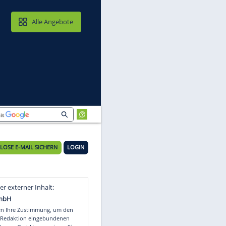
MAIL & CLOUD
Alle Angebote
KOSTENLOSE E-MAIL SICHERN
LOGIN
Video
Empfohlener externer Inhalt: