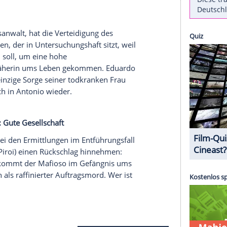
ist zufällig zur falschen Zeit am falschen Ort: Vor
banesische Gangsterboss
Ahmed Sayed
(
Timur Isik
)
 knapp entkommt der Teenager dem Mörder, der
igen bringen möchte. Ein Zeugenschutzprogramm
sorgen. LKA-Chef Decker (
Johannes Allmayer
), der
 vermutet, stellt ein neues Team zusammen, das
Nikola Walter
(
Anja Kling
) und
Klaus Witt
(
Gregor
nkle Spuren
eierter Staatsanwalt, hat die Verteidigung des
 übernommen, der in Untersuchungshaft sitzt, weil
gejagt haben soll, um eine hohe
i ist eine Näherin ums Leben gekommen.
Eduardo