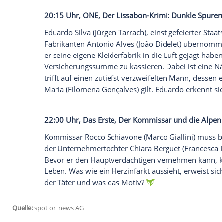
20:15 Uhr, Das Erste, Der Auftrag
Der 16-jährige
Miki Witt
(
Aaron Hilmer
) 
den Augen des Schülers erschießt der li
einen Undercover-Agenten des
LKA
. Nur
ihn fortan mit allen Mitteln zum Schwe
soll bis zur Aussage für
Mikis
Sicherheit 
in seiner Abteilung eine undichte Stelle
Miki
und seine getrennt lebenden Eltern
Bloéb
) beschützen soll.
20:15 Uhr, ONE, Der Lissabon-Krimi: Du
Eduardo Silva
(
Jürgen Tarrach
), einst gef
Fabrikanten
Antonio Alves
(João Didelet)
er seine eigene Kleiderfabrik in die Luft 
Versicherungssumme zu kassieren. Dabe