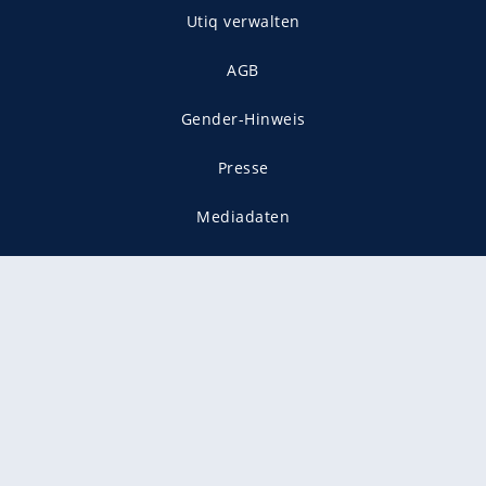
Utiq verwalten
AGB
Gender-Hinweis
Presse
Mediadaten
Karriere
Vertragskündigung
Vertrag widerrufen
gekennzeichnet mit