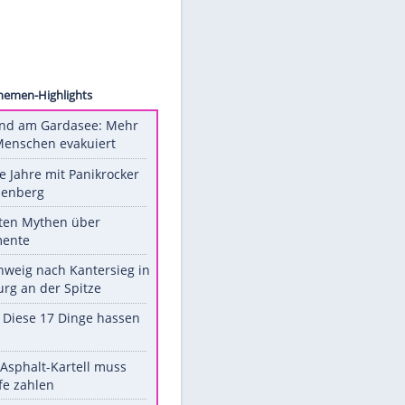
hröder
ck
Unsere Themen-Highlights
Waldbrand am Gardasee: Mehr
als 200 Menschen evakuiert
Durch die Jahre mit Panikrocker
Udo Lindenberg