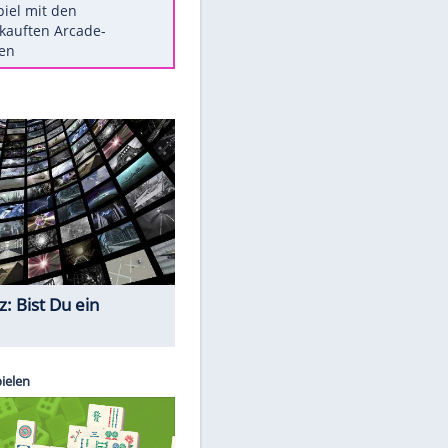
Die größten Mythen über
Medikamente
Braunschweig nach Kantersieg in
Magdeburg an der Spitze
Vorsicht: Diese 17 Dinge hassen
Katzen
Illegales Asphalt-Kartell muss
Mio-Strafe zahlen
Memo-Spiel mit den
meistverkauften Arcade-
Maschinen
Quiz