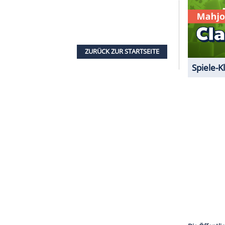
 Jungen aus dem Wasser ziehen. Adam überlebt
den Mord an seiner Mutter. Bei ihren
argaret
und ihr Sohn keinen festen Wohnsitz
cht waren.
 Barnaby: Ein böses Ende
r die "Loge des Goldenen Windrosses" gegründet
zt häufen sich merkwürdige Vorfälle in dem
arter bei einem Treppensturz das Genick, wenig
ucht jemand gewaltsam, dem mysteriösen Treiben
or Barnaby (John Nettles), der mit der "Kraft der
tiv wenig anfangen kann, nimmt die Ermittlungen