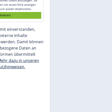
Glomex GmbH
Wir benötigen Ihre Zustimmung, um den
von unserer Redaktion eingebundenen
Inhalt von Glomex GmbH anzuzeigen. Sie
können diesen mit einem Klick anzeigen
lassen und auch wieder deaktivieren.
jetzt aktivieren
Ich bin damit einverstanden,
dass mir externe Inhalte
angezeigt werden. Damit können
personenbezogene Daten an
Drittplattformen übermittelt
werden.
Mehr dazu in unseren
Datenschutzhinweisen.