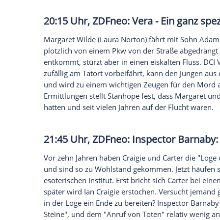
20:15 Uhr,
rbb
:
Tatort
:
Feuerte
Wieder mal brennt nachts ein Auto in ei
Routine mittlerweile, aber diesmal passi
stirbt. Eine Frau, die offensichtlich in i
rechtzeitig aus dem brennenden Auto re
Möhring
) übernimmt die Ermittlungen un
Hamburg
konfrontiert. Eine Bürgerwehr b
es brennt weiter.
20:15 Uhr,
ZDFneo
:
Vera
- Ein 
Margaret Wilde
(Laura Norton) fährt mit 
plötzlich von einem Pkw von der Straße 
entkommt, stürzt aber in einen eiskalten