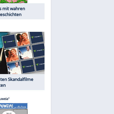
Die Öffentlichkeit schaut zu:
Peinliche Auftritte auf dem
roten Teppich
Cartoons "Das Wahre Leben"