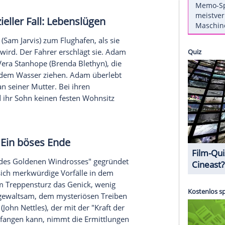
ufel
nem noblen Stadtteil von
Hamburg
. Fast schon
ert, was schon lange befürchtet wurde: Ein Mensch
hrem Wagen eingeschlafen war, kann sich nicht
tten. Kommissar
Thorsten Falke
(
Wotan Wilke
d sieht sich mit einer explosiven Stimmung in
ildet sich, die autonome Szene ist in Aufruhr und
ganz spezieller Fall: Lebenslügen
Sohn Adam (Sam Jarvis) zum Flughafen, als sie
abgedrängt wird. Der Fahrer erschlägt sie. Adam
 Fluss. DCI
Vera Stanhope
(Brenda Blethyn), die