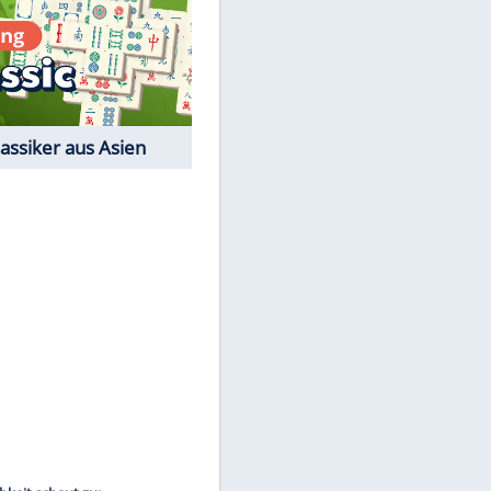
Film-Quiz: Bist Du ein
Cineast?
Kostenlos spielen