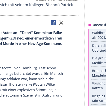
©
rbb/NDR/Christine Sc
ing) berät sich mit seinem Kollegen Bischof (Patri
) wiederholt Autos an - "Tatort"-Kommissar Falke
den "Lebenslügen" (ZDFneo) einer ermordeten Frau
ntersucht zwei Morde in einer New-Age-Kommune.