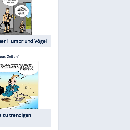
Cartoons mit wahren
Lebensgeschichten
Memo-Spiel