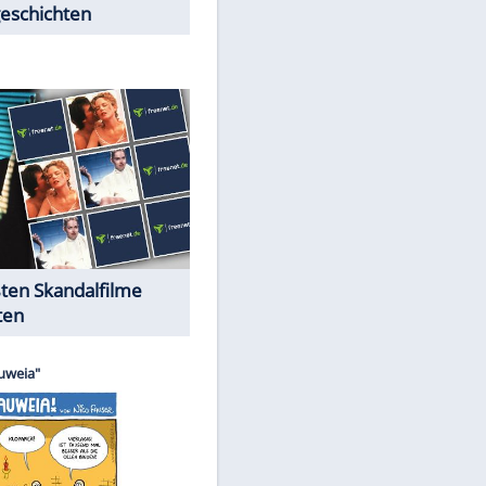
Peinliche Auftritte auf dem
roten Teppich
Cartoons "Das Wahre Leben"