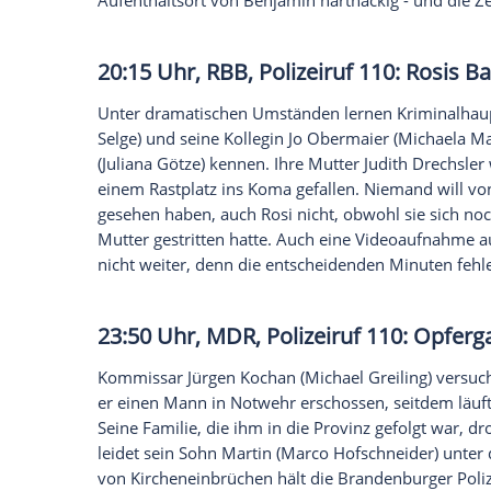
20:15 Uhr,
WDR
,
Tatort
:
Macht
Der neunjährige Benjamin Steiner ist au
worden. Die beiden Kommissare
Till Ritt
Raacke
) werden von Einsatzleiter Bauma
Eltern eingesetzt. Die Eltern Steiner verb
Entführer endlich meldet: Eine DVD zeigt
Lösegeld soll in zwei Teilen übergeben 
Aufenthaltsort von Benjamin hartnäckig 
20:15 Uhr,
RBB
,
Polizeiruf 110
:
Unter dramatischen Umständen lernen 
Selge
) und seine Kollegin
Jo Obermaier
(
M