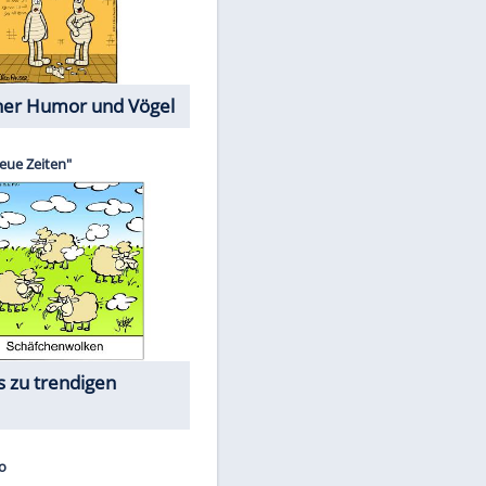
Cartoons mit wahren
Lebensgeschichten
Memo-Spiel
Die größten Skandalfilme