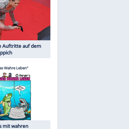
Spiele-Klassiker aus Asien
EITE
Die Öffentlichkeit schaut zu: