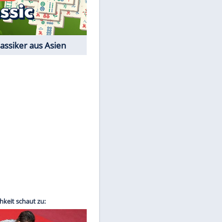
Film-Quiz: Bist Du ein
Cineast?
Kostenlos spielen