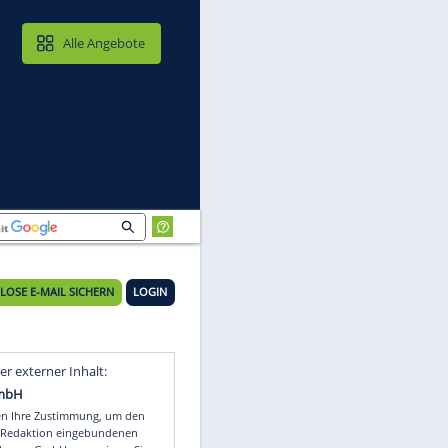
MAIL & CLOUD
Alle Angebote
KOSTENLOSE E-MAIL SICHERN
LOGIN
Video
Empfohlener externer Inhalt: