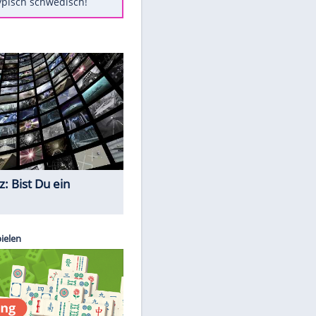
Diese Autos haben uns verlassen
FCH: Schmidt lässt Zukunft
weiter offen
Mit diesen Tricks wird der Grill
ruckzuck sauber
So nutzt man alte Smartphones
sinnvoll
Das ist typisch schwedisch!
Quiz