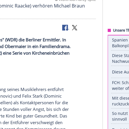
©
WDR/rbb/Hardy
 und Ritter (Dominic Raacke) verhören Michael Braun
rt: Machtlos" (WDR) die Berliner Ermittler. In
ten Tauber und Obermaier in ein Familiendrama.
rgang" (MDR) eine Serie von Kircheneinbrüchen