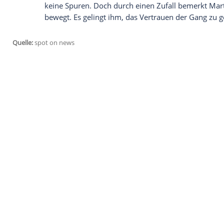
(
Juliana Götze
) kennen. Ihre Mutter Judit
einem Rastplatz ins Koma gefallen. Niem
gesehen haben, auch
Rosi
nicht, obwohl s
Mutter gestritten hatte. Auch eine Vide
nicht weiter, denn die entscheidenden M
23:50 Uhr,
MDR
,
Polizeiruf 110
Kommissar Jürgen Kochan (Michael Greilin
er einen Mann in Notwehr erschossen, sei
Seine Familie, die ihm in die Provinz ge
leidet sein Sohn Martin (Marco Hofschnei
von Kircheneinbrüchen hält die Brande
keine Spuren. Doch durch einen Zufall be
bewegt. Es gelingt ihm, das Vertrauen d