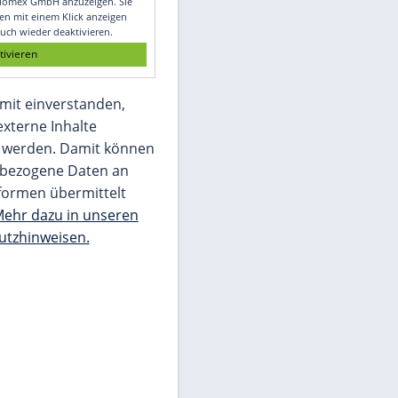
Glomex GmbH
Wir benötigen Ihre Zustimmung, um den
von unserer Redaktion eingebundenen
Inhalt von Glomex GmbH anzuzeigen. Sie
können diesen mit einem Klick anzeigen
lassen und auch wieder deaktivieren.
jetzt aktivieren
Ich bin damit einverstanden,
dass mir externe Inhalte
angezeigt werden. Damit können
personenbezogene Daten an
Drittplattformen übermittelt
werden.
Mehr dazu in unseren
Datenschutzhinweisen.