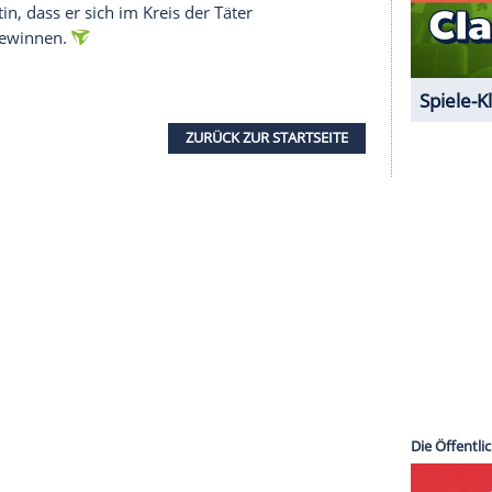
h
Drechsler
war nach einem schweren Überfall auf
and will von dem folgenschweren Angriff etwas
ie sich noch kurz zuvor in der Raststätte mit ihrer
oaufnahme aus einer Überwachungskamera hilft
inuten fehlen.
: Opfergang
g) versucht zu vergessen. Vor drei Jahren hatte
tdem läuft sein Leben aus der Bahn. Er trinkt.
folgt war, droht daran zu zerbrechen. Am meisten
der) unter dem Versagen des Vaters. Eine Serie
nburger
Polizei
in Atem, die Täter hinterlassen
merkt Martin, dass er sich im Kreis der Täter
er Gang zu gewinnen.