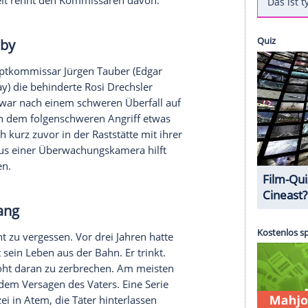
los
s der Wohnung seines Musiklehrers entführt
er
(
Boris Aljinovic
) und
Felix Stark
(
Dominic
nn (
Rainer Sellien
) als Kontaktpersonen für die
ringen bange Stunden voller Angst, bis sich der
 das entführte Kind bei guter Gesundheit. Das
werden. Doch der Entführer verschweigt den
- und die Zeit rennt den Kommissaren davon.
Rosis
Baby
Kriminalhauptkommissar
Jürgen Tauber
(
Edgar
ichaela May
) die behinderte
Rosi Drechsler