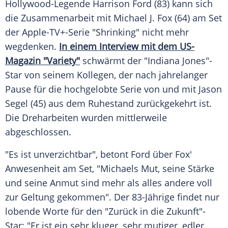
Hollywood-Legende
Harrison Ford
(83) kann sich
die Zusammenarbeit mit Michael J. Fox (64) am Set
der Apple-TV+-Serie "Shrinking" nicht mehr
wegdenken.
In einem
Interview
mit dem US-
Magazin "Variety"
schwärmt der "Indiana Jones"-
Star von seinem Kollegen, der nach jahrelanger
Pause
für die hochgelobte
Serie
von und mit
Jason
Segel
(45) aus dem
Ruhestand
zurückgekehrt ist.
Die Dreharbeiten wurden mittlerweile
abgeschlossen.
"Es ist unverzichtbar", betont
Ford
über Fox'
Anwesenheit
am Set, "Michaels Mut, seine Stärke
und seine Anmut sind mehr als alles andere voll
zur Geltung gekommen". Der 83-Jährige findet nur
lobende Worte für den "Zurück in die Zukunft"-
Star: "Er ist ein sehr kluger, sehr mutiger, edler,