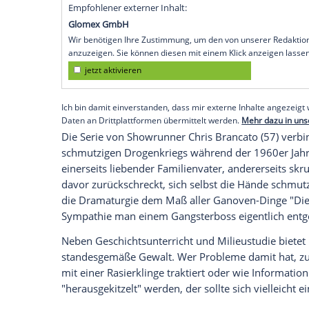
jahrelanger Abwesenheit das Drogengesch
nun der alte Kontrahent wieder Ansprüche
dem Mafioso natürlich überhaupt nicht. 
sich
Bumpy
Johnson
mit Civil-Rights-Gr
ungewöhnlichen Verbündeten ins Boot zu
Für wen ist die Serie?
Viele Faktoren von "Godfather of Harlem"
herausragende Cast um Oscar-Preisträg
"
Breaking Bad
"-Star
Giancarlo Esposito
(6
Politikers
Adam Clayton Powell Jr
. - dies
Empfohlener externer Inhalt:
Glomex GmbH
Wir benötigen Ihre Zustimmung, um den von un