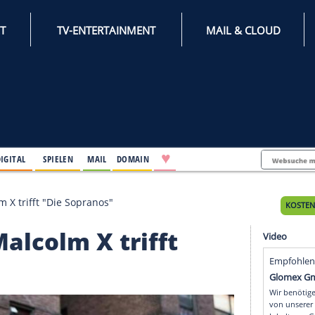
INTERNET
TV-ENTERTAINMENT
♥
IFESTYLE
DIGITAL
SPIELEN
MAIL
DOMAIN
m": Malcolm X trifft "Die Sopranos"
": Malcolm X trifft