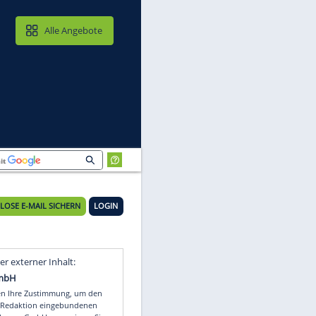
MAIL & CLOUD
Alle Angebote
KOSTENLOSE E-MAIL SICHERN
LOGIN
Video
Empfohlener externer Inhalt: