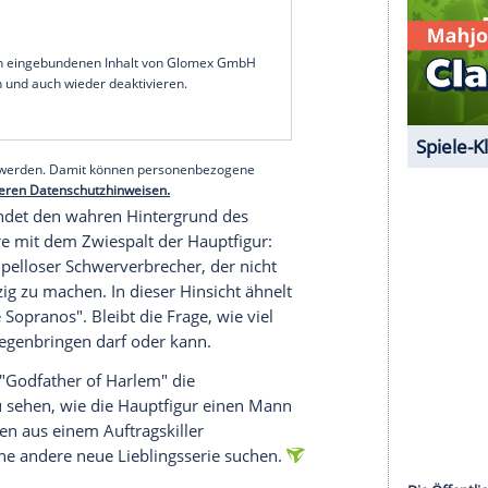
äft in Harlem unter den Nagel gerissen. Dass
 auf sein ehemaliges Hoheitsgebiet stellt, passt
Ein Bandenkrieg scheint unausweichlich, bei dem
öße
Malcolm X
(Nigel Thatch, 43) einen
 holen versucht.
 locken vor den Bildschirm, allen voran der
er
Whitaker
.
D'Onofrio
als sein Gegenspieler, dazu
1) in der Rolle des realen, opportunistischen
er Seriencast ist großes Kino.
serer Redaktion eingebundenen Inhalt von Glomex GmbH