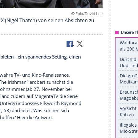
©
Epix/Dav
t Malcolm X (Nigél Thatch) von seinen Absichten 
 einiges zu bieten - ein spannendes Setting, einen
alt.