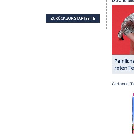
nzeigen lassen und auch wieder deaktivieren.
halte angezeigt werden. Damit können personenbezogene
r dazu in unseren Datenschutzhinweisen.
o (57) verbindet den wahren Hintergrund des
960er Jahre mit dem Zwiespalt der Hauptfigur:
erseits skrupelloser Schwerverbrecher, der nicht
nde schmutzig zu machen. In dieser Hinsicht ähnelt
inge "Die Sopranos". Bleibt die Frage, wie viel
tlich entgegenbringen darf oder kann.
udie bietet "Godfather of Harlem" die
it hat, zu sehen, wie die Hauptfigur einen Mann
 Informationen aus einem Auftragskiller
vielleicht eine andere neue Lieblingsserie suchen.