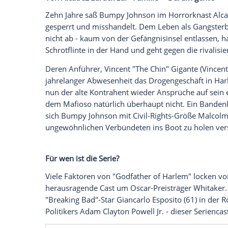
Das organisierte
Verbrechen
erlebt diese
Martin Scorseses dreieinhalb Stunden la
Kinosäle (14. November) und dann das 
Netflix
). Ebenfalls am 14. November läuf
"Godfather of Harlem" an, die das wahr
"Bumpy" Johnson
(Oscar-Preisträger
For
Hobby-Mafiosi von der geschichtsträchtig
Von Alcatraz zurück zur "Familie" - Daru
Zehn Jahre saß
Bumpy
Johnson
im Horror
gesperrt und misshandelt. Dem Leben als
nicht ab - kaum von der Gefängnisinsel e
Schrotflinte in der Hand und geht gegen 
Deren Anführer,
Vincent
"The Chin" Gigan