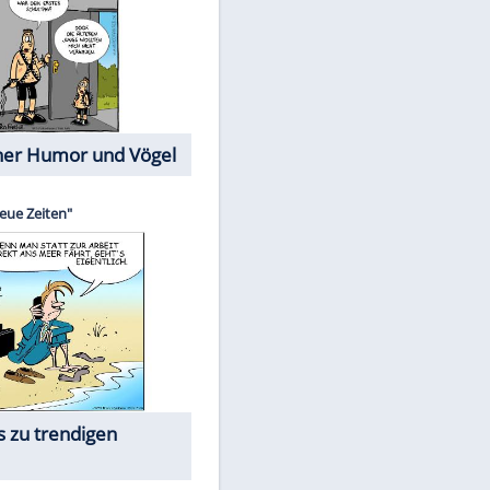
Cartoons mit wahren
Lebensgeschichten
Memo-Spiel