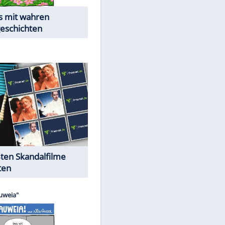
Die Öffentlichkeit schaut zu:
EITE
Peinliche Auftritte auf dem
roten Teppich
Cartoons "Das Wahre Leben"