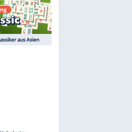
Film-Quiz: Bist Du ein
Cineast?
Kostenlos spielen