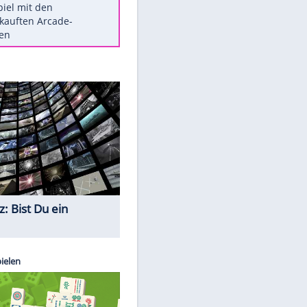
Die größten Mythen über
Medikamente
Braunschweig nach Kantersieg in
Magdeburg an der Spitze
Vorsicht: Diese 17 Dinge hassen
Katzen
Illegales Asphalt-Kartell muss
Mio-Strafe zahlen
Memo-Spiel mit den
meistverkauften Arcade-
Maschinen
Quiz