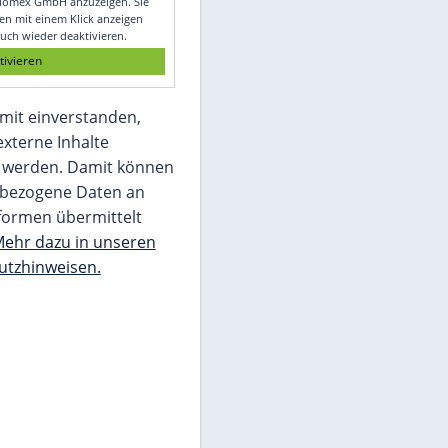
Glomex GmbH
Wir benötigen Ihre Zustimmung, um den
von unserer Redaktion eingebundenen
Inhalt von Glomex GmbH anzuzeigen. Sie
können diesen mit einem Klick anzeigen
lassen und auch wieder deaktivieren.
jetzt aktivieren
Ich bin damit einverstanden,
dass mir externe Inhalte
angezeigt werden. Damit können
personenbezogene Daten an
Drittplattformen übermittelt
werden.
Mehr dazu in unseren
Datenschutzhinweisen.