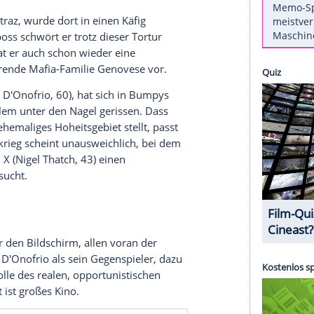
r Tage eine wahre TV- und Kino-Renaissance.
nges Epos "The Irishman" erobert zunächst die
heimische Wohnzimmer (ab 27. November bei
t in
Deutschland
zudem auf MagentaTV die Serie
e Leben des Untergrundbosses
Ellsworth Raymond
est Whitaker
, 58) darbietet. Was können sich
en Serie erhoffen? Hier die Antwort.
m geht's
knast Alcatraz, wurde dort in einen Käfig
 Gangsterboss schwört er trotz dieser Tortur
ntlassen, hat er auch schon wieder eine
die rivalisierende Mafia-Familie Genovese vor.
te (
Vincent D'Onofrio
, 60), hat sich in
Bumpys