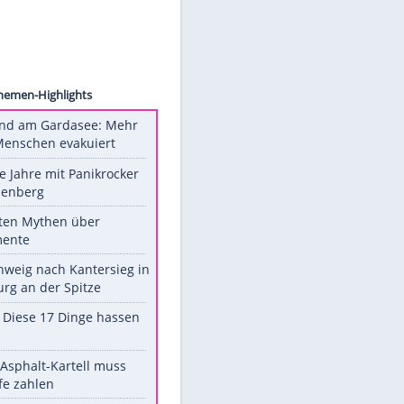
id Lee
zu
Unsere Themen-Highlights
Waldbrand am Gardasee: Mehr
als 200 Menschen evakuiert
Durch die Jahre mit Panikrocker
Udo Lindenberg