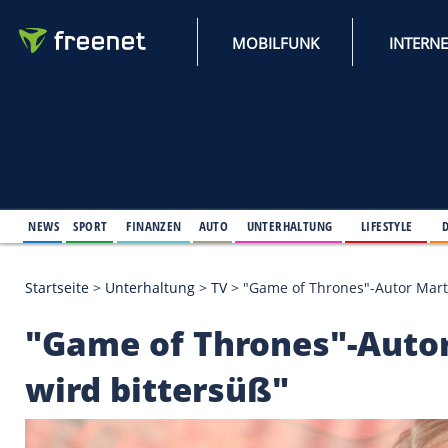
MOBILFUNK
NEWS
SPORT
FINANZEN
AUTO
UNTERHALTUNG
L
Startseite
>
Unterhaltung
>
TV
>
"Game of Thrones"-
"Game of Thrones"-A