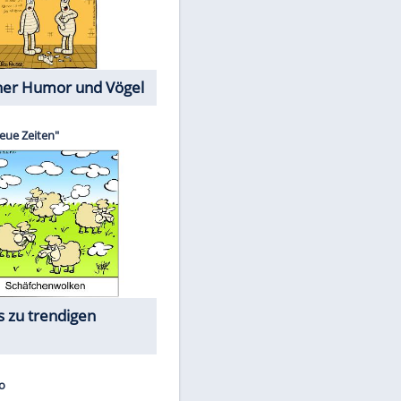
Cartoons mit wahren
Lebensgeschichten
Memo-Spiel
Die größten Skandalfilme