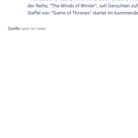
Empfohlener externer Inhalt:
Glomex GmbH
Wir benötigen Ihre Zustimmung, um den von un
anzuzeigen. Sie können diesen mit einem Klick a
jetzt aktivieren
Ich bin damit einverstanden, dass mir externe In
Daten an Drittplattformen übermittelt werden.
Meh
Auch auf das Problem, dass die
Serie
schn
ein. Die Frage, die aufkam war: "Wie kann 
er. Und die
Antwort
laute inzwischen: "I
"was die
Serie
macht, wird nichts daran ä
der Reihe, "The Winds of Winter", soll G
Staffel von "Game of Thrones" startet 