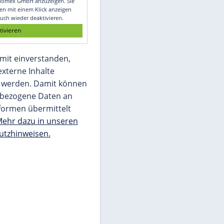
Glomex GmbH
Wir benötigen Ihre Zustimmung, um den
von unserer Redaktion eingebundenen
Inhalt von Glomex GmbH anzuzeigen. Sie
können diesen mit einem Klick anzeigen
lassen und auch wieder deaktivieren.
jetzt aktivieren
Ich bin damit einverstanden,
dass mir externe Inhalte
angezeigt werden. Damit können
personenbezogene Daten an
Drittplattformen übermittelt
werden.
Mehr dazu in unseren
Datenschutzhinweisen.