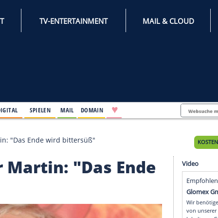
INTERNET
TV-ENTERTAINMENT
♥
IFESTYLE
DIGITAL
SPIELEN
MAIL
DOMAIN
Autor Martin: "Das Ende wird bittersüß"
utor Martin: "Das En