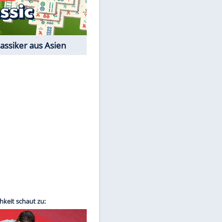
Film-Quiz: Bist Du ein
Cineast?
Kostenlos spielen