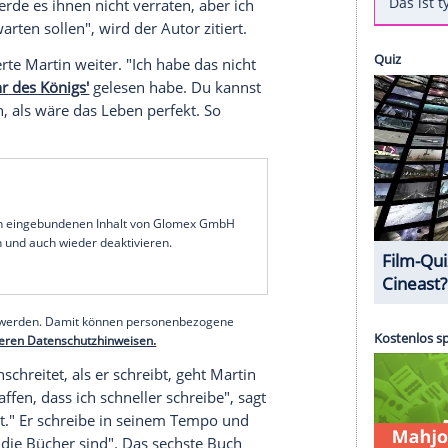
en Hinweis gegeben, was die Fans am Ende seiner
tet. Die Bücher sind die
Grundlage
für die
eln könnte es davon noch geben. Auch hier ist aber
 of Thrones" sehen Sie auf Clipfish
lle nach einem
Happyend
. Ich selbst stehe auf das
 "The Wrap"
vor Zuschauern in der Northwestern
or eine
Auszeichnung
entgegennahm. "Die Leute
 und ich werde es ihnen nicht verraten, aber ich
 Ende erwarten sollen", wird der Autor zitiert.
cht", plauderte
Martin
weiter. "Ich habe das nicht
Die
Rückkehr
des Königs'
gelesen habe. Du kannst
ann so tun, als wäre das
Leben
perfekt. So