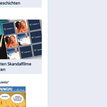
Peinliche Auftritte auf dem
roten Teppich
Cartoons "Das Wahre Leben"