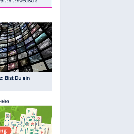
Diese Autos haben uns verlassen
Randale in Dresden: DFB-
Bundesgericht bestätigt Urteil
Mit diesen Tricks wird der Grill
ruckzuck sauber
So nutzt man alte Smartphones
sinnvoll
Das ist typisch schwedisch!
Quiz