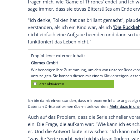
George R. R. Martin
(67) hat einen klein
"Das Lied von Eis und Feuer"-Reihe
erwar
Kultserie
"Game of Thrones"
. Drei Staff
das Ende irgendwann in Sicht.
Mehr über George R. R. Martin und "Game
"Auf irgendeine Weise sehnen wir uns a
bittersüße Ende",
sagte Martin jetzt laut
Medill School of Journalism, wo der Aut
fragen mich, wie 'Game of Thrones' endet
sage immer, dass sie etwas Bittersüßes am
"Ich denke,
Tolkien
hat das brillant gema
verstanden, als ich ein Kind war, als ich
'
nicht einfach eine
Aufgabe
beenden und d
funktioniert das
Leben
nicht."