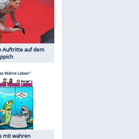
Spiele-Klassiker aus Asien
EITE
Die Öffentlichkeit schaut zu: