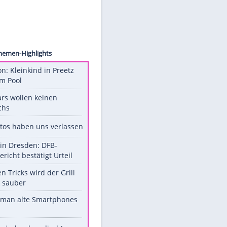
ion/AP
Unsere Themen-Highlights
Obduktion: Kleinkind in Preetz
ertrank im Pool
Diese Stars wollen keinen
Nachwuchs