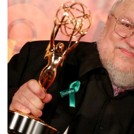
wird bittersüß"