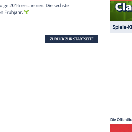
serer Redaktion eingebundenen Inhalt von Glomex GmbH
nzeigen lassen und auch wieder deaktivieren.
halte angezeigt werden. Damit können personenbezogene
r dazu in unseren Datenschutzhinweisen.
eller voranschreitet, als er schreibt, geht
Martin
ich es schaffen, dass ich schneller schreibe", sagt
ch kann nicht." Er schreibe in seinem Tempo und
ndern, wie die Bücher sind". Das sechste Buch
erüchten zufolge 2016 erscheinen. Die sechste
im kommenden Frühjahr.