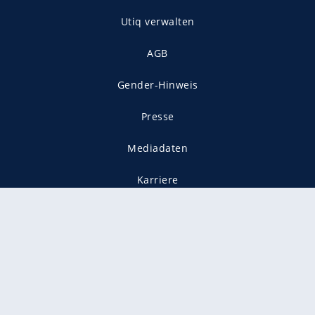
Utiq verwalten
AGB
Gender-Hinweis
Presse
Mediadaten
Karriere
Vertragskündigung
Vertrag widerrufen
gekennzeichnet mit