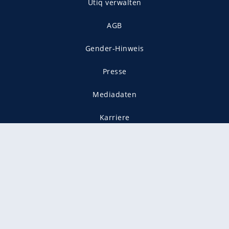
Utiq verwalten
AGB
Gender-Hinweis
Presse
Mediadaten
Karriere
Vertragskündigung
Vertrag widerrufen
gekennzeichnet mit
freenet ist Mitglied im JUSPROG e.V.