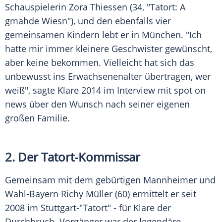
Schauspielerin
Zora Thiessen
(34, "
Tatort
: A
gmahde Wiesn"), und den ebenfalls vier
gemeinsamen Kindern lebt er in München. "Ich
hatte mir immer kleinere Geschwister gewünscht,
aber keine bekommen. Vielleicht hat sich das
unbewusst ins Erwachsenenalter übertragen, wer
weiß", sagte
Klare
2014 im
Interview
mit spot on
news über den Wunsch nach seiner eigenen
großen Familie.
2. Der Tatort-Kommissar
Gemeinsam mit dem gebürtigen Mannheimer und
Wahl-Bayern
Richy Müller
(60) ermittelt er seit
2008 im Stuttgart-"
Tatort
" - für
Klare
der
Durchbruch.
Vorgänger
war der legendäre