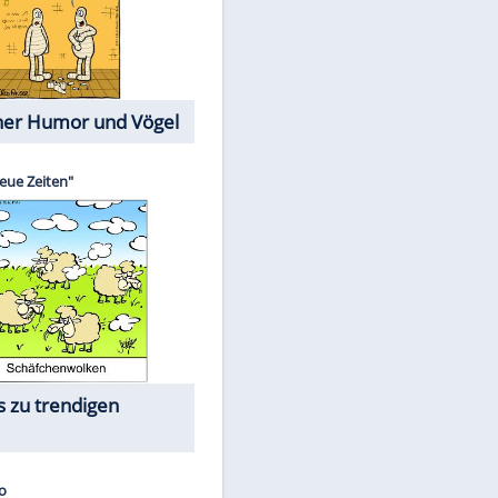
Cartoons mit wahren
Lebensgeschichten
Memo-Spiel
Die größten Skandalfilme