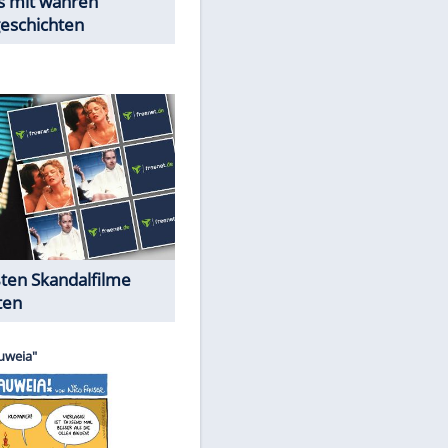
Peinliche Auftritte auf dem
roten Teppich
Cartoons "Das Wahre Leben"