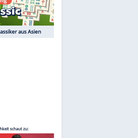
Film-Quiz: Bist Du ein
Cineast?
Kostenlos spielen