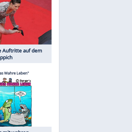
Spiele-Klassiker aus Asien
EITE
Die Öffentlichkeit schaut zu: