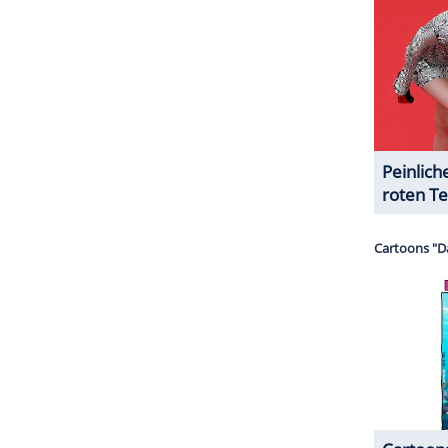
halte angezeigt werden. Damit können personenbezogene
r dazu in unseren Datenschutzhinweisen.
 wird im Herbst Premiere feiern. In Deutschland
eason der Sitcom.
ZURÜCK ZUR STARTS