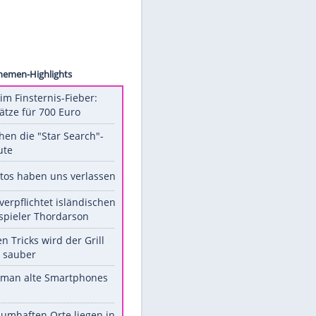
ck.com
on
Unsere Themen-Highlights
Spanien im Finsternis-Fieber:
Balkonplätze für 700 Euro
Das machen die "Star Search"-
Stars heute