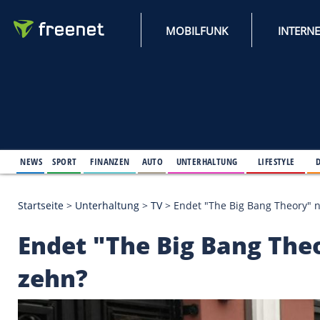
MOBILFUNK
NEWS
SPORT
FINANZEN
AUTO
UNTERHALTUNG
L
Startseite
>
Unterhaltung
>
TV
>
Endet "The Big Ban
Endet "The Big Bang