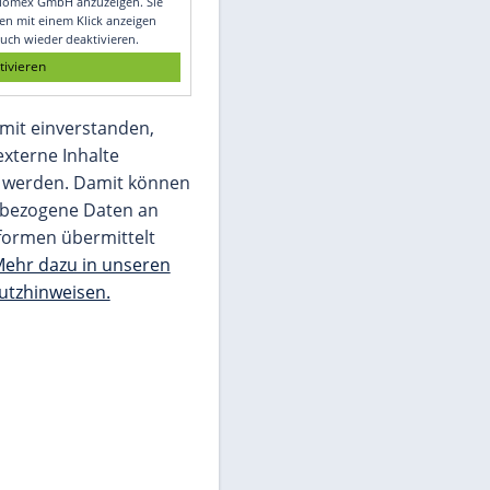
Glomex GmbH
Wir benötigen Ihre Zustimmung, um den
von unserer Redaktion eingebundenen
Inhalt von Glomex GmbH anzuzeigen. Sie
können diesen mit einem Klick anzeigen
lassen und auch wieder deaktivieren.
jetzt aktivieren
Ich bin damit einverstanden,
dass mir externe Inhalte
angezeigt werden. Damit können
personenbezogene Daten an
Drittplattformen übermittelt
werden.
Mehr dazu in unseren
Datenschutzhinweisen.