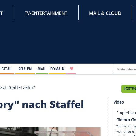
INTERNET
TV-ENTERTAINMENT
♥
IFESTYLE
DIGITAL
SPIELEN
MAIL
DOMAIN
g Theory" nach Staffel zehn?
 Theory" nach Staffel