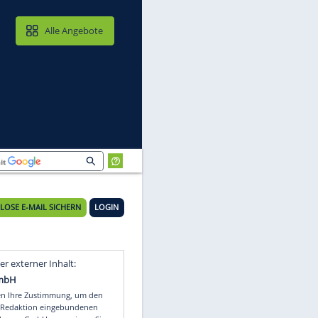
MAIL & CLOUD
Alle Angebote
KOSTENLOSE E-MAIL SICHERN
LOGIN
Video
Empfohlener externer Inhalt: