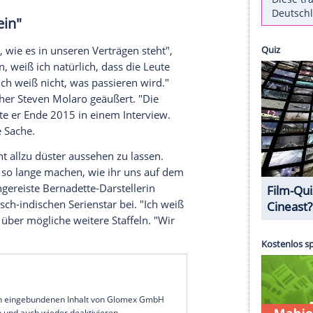
enphysik und Comic-Insiderwissen diskutiert
ihren neun Staffeln einen wahren
Siegeszug
durch
 Hauptdarsteller so nebenbei zu ein paar der
schichte gemacht. Bald könnte damit aber Schluss
f der MCM Comic-Con in
London
die Fans jedenfalls
" berichtet
.
ber ein mögliches Ende von "The Big Bang Theory"
en Sie bei Clipfish
 letzte sein"
tzte sein, so, wie es in unseren Verträgen steht",
ich zu sein, weiß ich natürlich, dass die Leute
iert. Aber ich weiß nicht, was passieren wird."
ts Serienmacher
Steven Molaro
geäußert. "Die