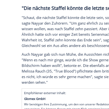
Seit in "
The Big Bang Theory
" über Quant
wird, sind
Nerds
Kult. Die Sitcom hat in 
die westliche Welt angetreten - und ihre
bestbezahlten Serienschauspieler der Ge
sein.
Kunal Nayyar
(35) alias Raj hat au
in Unruhe versetzt,
wie das "Us Magazine
Auch Jim Parsons hat vor einiger Zeit ü
gesprochen. Was er zu sagen hatte, erfahr
"Die nächste Staffel könnte die
"Schaut, die nächste Staffel könnte die le
sagte
Nayyar
den Zuhörern. "Um ganz ehrl
wissen wollen, was nach Staffel zehn pass
Ähnlich hatte sich vor einiger Zeit berei