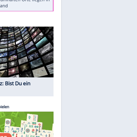
Diese Autos haben uns verlassen
St. Pauli verpflichtet isländischen
Nationalspieler Thordarson
Mit diesen Tricks wird der Grill
ruckzuck sauber
So nutzt man alte Smartphones
sinnvoll
Diese traumhaften Orte liegen in
Deutschland
Quiz