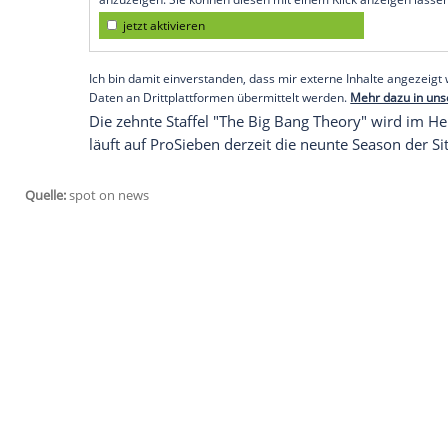
Wahrheit ist, Staffel zehn könnte das End
Gleichwohl sei ein Aus alles andere als 
Auch
Nayyar
gab sich nun Mühe, die Auss
"Wenn es nach mir ginge, würde ich die 
Bildschirm haben wollt", betonte er. Die 
Melissa Rauch (35, "True Blood") pflichte
es nicht, ich würde es sehr gerne machen"
werden sehen."
Empfohlener externer Inhalt:
Glomex GmbH
Wir benötigen Ihre Zustimmung, um den von un
anzuzeigen. Sie können diesen mit einem Klick a
jetzt aktivieren