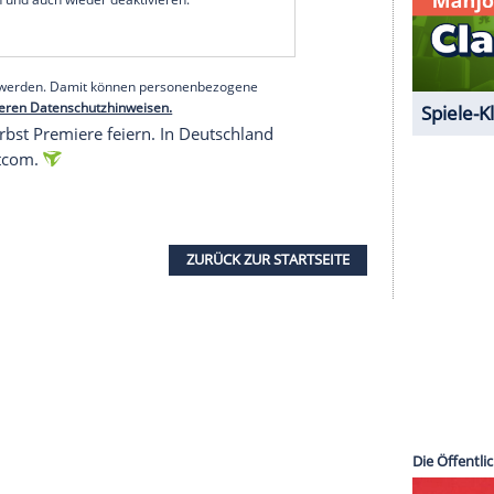
e sein", sagte er Ende 2015 in einem Interview.
beschlossene Sache.
ichten nicht allzu düster aussehen zu lassen.
Show gerne so lange machen, wie ihr uns auf dem
ebenfalls angereiste Bernadette-Darstellerin
te dem britisch-indischen Serienstar bei. "Ich weiß
, sagte sie über mögliche weitere Staffeln. "Wir
serer Redaktion eingebundenen Inhalt von Glomex GmbH
nzeigen lassen und auch wieder deaktivieren.