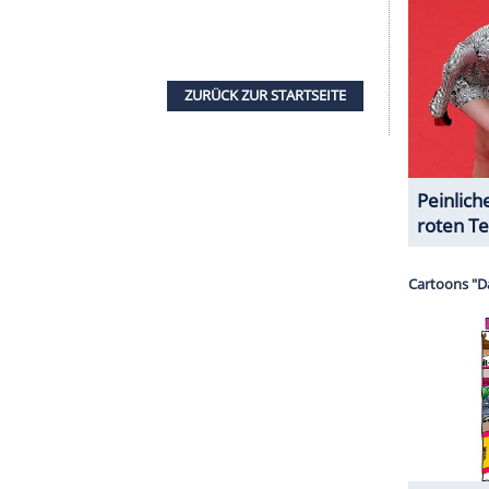
drüber gelacht." Im
Interview
mit spot on news
mandem mit einem schlechten Gefühl nach Hause
icht, um jemanden fertig zu machen."
serer Redaktion eingebundenen Inhalt von Glomex GmbH
nzeigen lassen und auch wieder deaktivieren.
halte angezeigt werden. Damit können personenbezogene
r dazu in unseren Datenschutzhinweisen.
t, wie es weiter heißt. Der Schlagersänger
 den beiden Mädchen! Ich kann verstehen, dass
ein Mann zu
Mandy
gesagt hätte, wäre ich