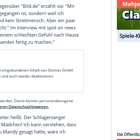
e Inhalte angezeigt werden. Damit können
 übermittelt werden.
Mehr dazu in unseren
1 von 34
hweren sich Tereza und Xhenet, nachdem die Jury
andy
will sie besänftigen, doch dann geht es erst
so klug, um mit mir zu diskutieren? [...] Ich hab
ieren. Und du bist nur 'ne Fo...", schimpft Tereza.
 Tränen. Gegenüber "Bild.de" erzählt sie: "Mir
r das nahegegangen ist, sondern weil ich
edürftig und kein Streitmensch. Aber ein paar