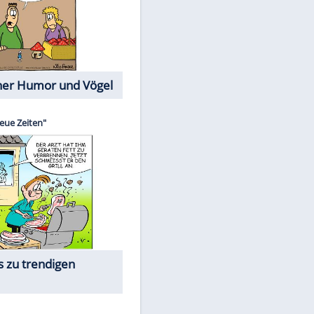
Cartoons mit wahren
Lebensgeschichten
Memo-Spiel