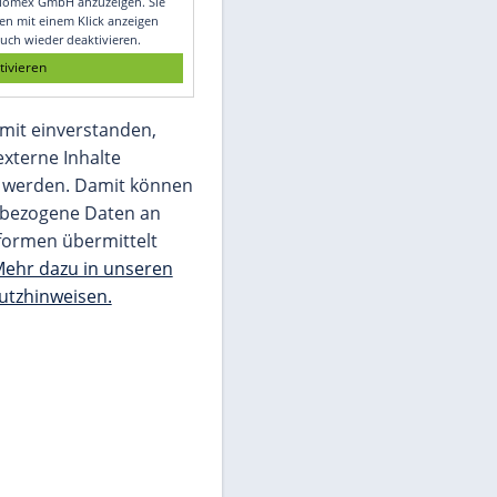
Glomex GmbH
Wir benötigen Ihre Zustimmung, um den
von unserer Redaktion eingebundenen
Inhalt von Glomex GmbH anzuzeigen. Sie
können diesen mit einem Klick anzeigen
lassen und auch wieder deaktivieren.
jetzt aktivieren
Ich bin damit einverstanden,
dass mir externe Inhalte
angezeigt werden. Damit können
personenbezogene Daten an
Drittplattformen übermittelt
werden.
Mehr dazu in unseren
Datenschutzhinweisen.