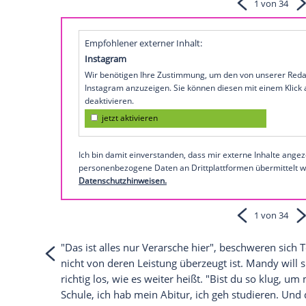
diesem Jahr von
DJ Antoine
(39,
"Bella Vi
Mandy Capristo
(24,
"Overrated"
) unterst
Mandy
kommen sogar die Tränen, wie
"B
Schwestern.
Sehen Sie auf
MyVideo
den
Clip
zu Man
So präsentiert sich Dieter Boh
Empfohlener externer Inhalt:
Instagram
Wir benötigen Ihre Zustimmung, um den von
Instagram anzuzeigen. Sie können diesen mi