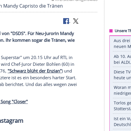
©
RTL/Stefan Grego
DS" kommen Mandy Capristo die Tränen
zwölfte Staffel von "DSDS". Für Neu-Jurorin Mandy
re als gelungen. Ihr kommen sogar die Tränen, wie
 sucht den Superstar
" um 20.15 Uhr auf
RTL
in
Jurytätigkeit wird Chef-Juror
Dieter Bohlen
(60) in