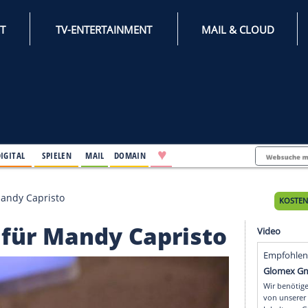
INTERNET
TV-ENTERTAINMENT
♥
IFESTYLE
DIGITAL
SPIELEN
MAIL
DOMAIN
start für Mandy Capristo
tart für Mandy Capris