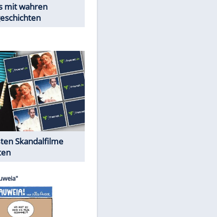
EITE
Peinliche Auftritte auf dem
roten Teppich
Cartoons "Das Wahre Leben"