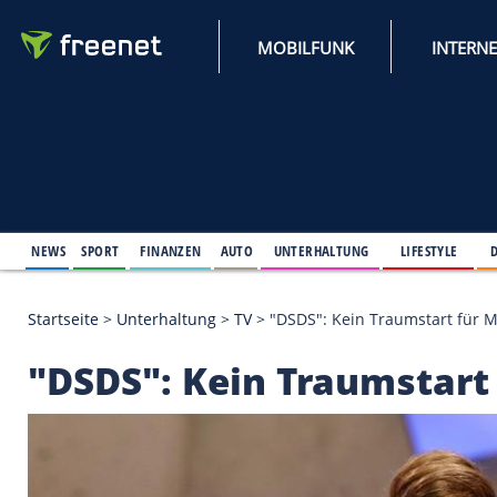
MOBILFUNK
NEWS
SPORT
FINANZEN
AUTO
UNTERHALTUNG
L
Startseite
>
Unterhaltung
>
TV
>
"DSDS": Kein Traum
"DSDS": Kein Traums