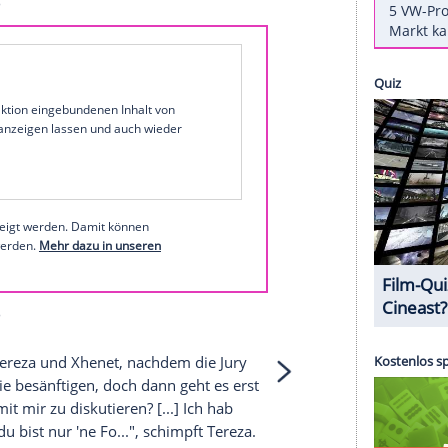
ta"
),
Heino
(76,
"Schwarz blüht der Enzian"
) und
ützt. Für letztere ist es ein besonders harter Start.
ild.de"
vorab berichtet. Und das alles wegen zwei
dy
Capristos
Song "Closer"
len auf Instagram
1 von 34
 unserer Redaktion eingebundenen Inhalt von
t einem Klick anzeigen lassen und auch wieder