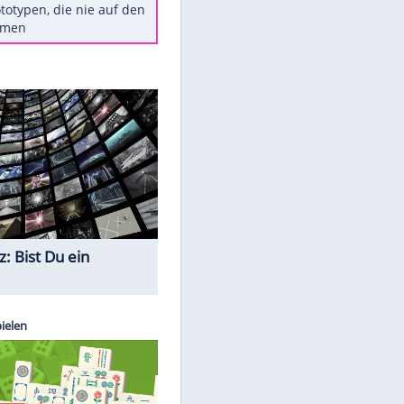
Diese TV-Legenden sind bis
heute unvergessen
Woran man Menschen mit
niedrigem EQ erkennt
Torlos gegen Kaiserslautern:
Stotterstart von Wolfsburg
Ist ein Vulkanausbruch in
Deutschland möglich?
5 VW-Prototypen, die nie auf den
Markt kamen
Quiz