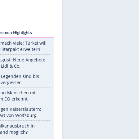
rowius
Unsere Themen-Highlights
Aus drei mach viele: Türkei will
neuen Militärpakt erweitern
Ab 10. August: Neue Angebote
bei ALDI, Lidl & Co.