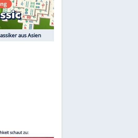
Film-Quiz: Bist Du ein
Cineast?
Kostenlos spielen