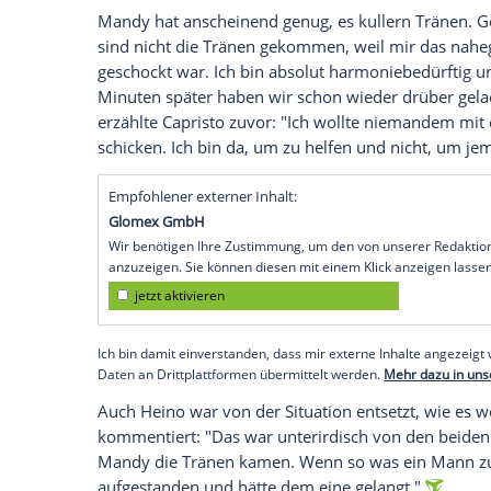
deaktivieren.
jetzt aktivieren
Ich bin damit einverstanden, dass mir extern
personenbezogene Daten an Drittplattformen
Datenschutzhinweisen.
"Das ist alles nur Verarsche hier", besc
nicht von deren Leistung überzeugt ist.
M
richtig los, wie es weiter heißt. "Bist du 
Schule
, ich hab mein
Abitur
, ich geh stud
Mandy
hat anscheinend genug, es kullern
sind nicht die Tränen gekommen, weil mi
geschockt war. Ich bin absolut harmonieb