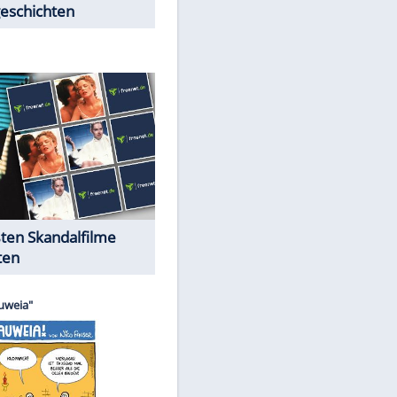
Peinliche Auftritte auf dem
roten Teppich
Cartoons "Das Wahre Leben"