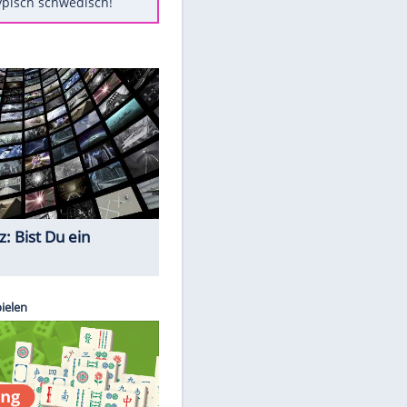
Diese Autos haben uns verlassen
Auftakt-Misere gestoppt: Berlin
gewinnt in Bochum
Mit diesen Tricks wird der Grill
ruckzuck sauber
So nutzt man alte Smartphones
sinnvoll
Das ist typisch schwedisch!
Quiz