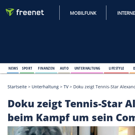
MOBILFUNK
NEWS
SPORT
FINANZEN
AUTO
UNTERHALTUNG
L
Startseite
>
Unterhaltung
>
TV
>
Doku zeigt Tennis
Doku zeigt Tennis-S