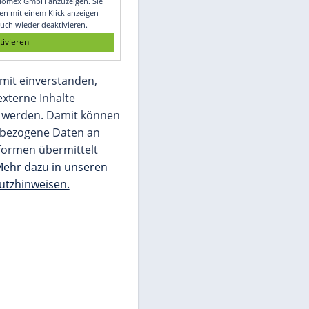
Glomex GmbH
Wir benötigen Ihre Zustimmung, um den
von unserer Redaktion eingebundenen
Inhalt von Glomex GmbH anzuzeigen. Sie
können diesen mit einem Klick anzeigen
lassen und auch wieder deaktivieren.
jetzt aktivieren
Ich bin damit einverstanden,
dass mir externe Inhalte
angezeigt werden. Damit können
personenbezogene Daten an
Drittplattformen übermittelt
werden.
Mehr dazu in unseren
Datenschutzhinweisen.