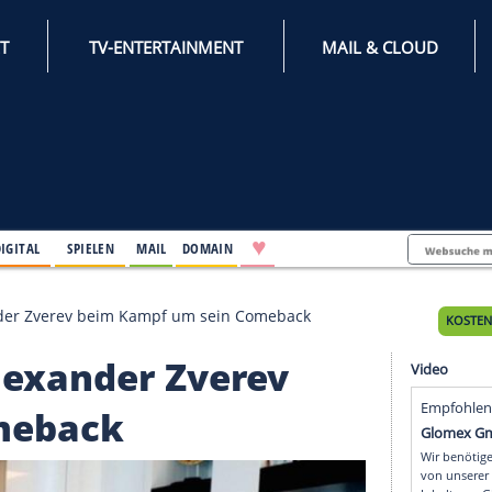
INTERNET
TV-ENTERTAINMENT
♥
IFESTYLE
DIGITAL
SPIELEN
MAIL
DOMAIN
-Star Alexander Zverev beim Kampf um sein Comeback
tar Alexander Zverev