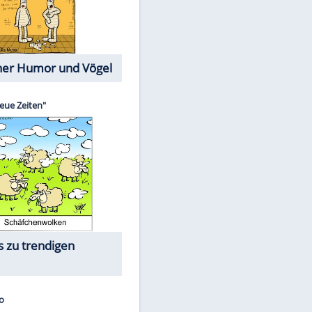
Cartoons mit wahren
Lebensgeschichten
Memo-Spiel
Die größten Skandalfilme