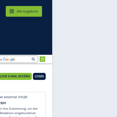
MAIL & CLOUD
Alle Angebote
KOSTENLOSE E-MAIL SICHERN
LOGIN
Video
Empfohlener externer Inhalt: