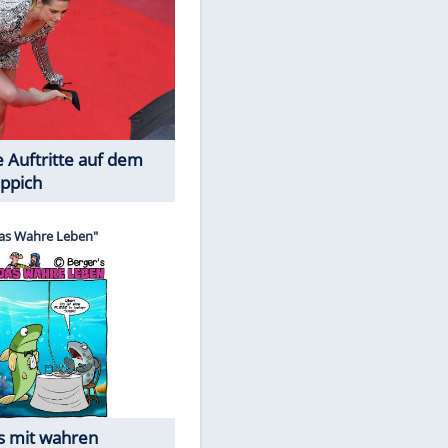
Spiele-Klassiker aus Asien
EITE
Die Öffentlichkeit schaut zu: