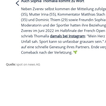
Empfohlener externer Inhalt:
Instagram
Wir benötigen Ihre Zustimmung, um den von
Instagram anzuzeigen. Sie können diesen mi
deaktivieren.
jetzt aktivieren
Ich bin damit einverstanden, dass mir extern
personenbezogene Daten an Drittplattformen
Datenschutzhinweisen.
Auch
Sophia Thomalla
kommt zu Wort
Neben Zverev selbst kommen der Mitteil
(35), Mutter Irina (55), Kommentator
Mat