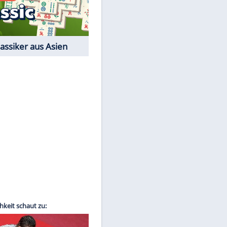
Film-Quiz: Bist Du ein
Cineast?
Kostenlos spielen