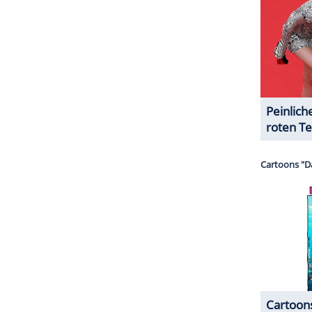
ndin
Sophia Thomalla
(33) zu Wort. Die
e
Beziehung
2021 öffentlich gemacht. Als sich
ench
Open einen schweren
Bänderriss
zuzog,
 "Mein Herz zerschellte in tausend Teile als ich den
am sein." Anschließend richtete sie ihren Fokus
s. Ende vergangenen Jahres feierte Zverev sein
ZURÜCK ZUR STARTS