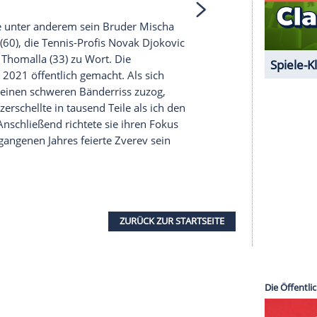
 unserer Redaktion eingebundenen Inhalt von
t einem Klick anzeigen lassen und auch wieder
e Inhalte angezeigt werden. Damit können
 übermittelt werden.
Mehr dazu in unseren
1 von 53
ung zufolge unter anderem sein Bruder Mischa
thias Stach
(60), die Tennis-Profis Novak Djokovic