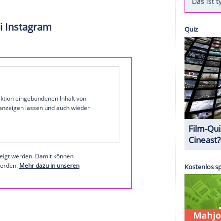
 Grand-Slam-Sieg und der
Aufstieg
zur Nummer
erscheint eine
Doku
. "Zverev - Der Unvollendete"
 gegeben wurde.
g
bei den
French
Open zurückgeworfen. Die
Doku
ampf
um sein
Comeback
und gegen die Angst, für
 Weiter heißt es vorab: "Intim wie nie zuvor
en größten Fehler seines Lebens, seine Kindheit
" Außerdem offenbart Zverev darin, warum Ärzte
chlossen
hielten.
omalla bei Instagram
1 von 53