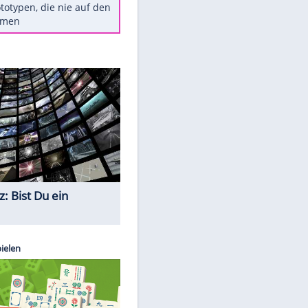
Diese TV-Legenden sind bis
heute unvergessen
Woran man Menschen mit
niedrigem EQ erkennt
Torlos gegen Kaiserslautern:
Stotterstart von Wolfsburg
Ist ein Vulkanausbruch in
Deutschland möglich?
5 VW-Prototypen, die nie auf den
Markt kamen
Quiz