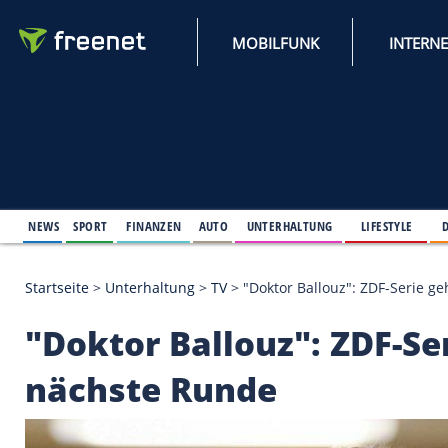
MOBILFUNK
NEWS
SPORT
FINANZEN
AUTO
UNTERHALTUNG
L
Startseite
>
Unterhaltung
>
TV
>
"Doktor Ballouz": 
"Doktor Ballouz": ZD