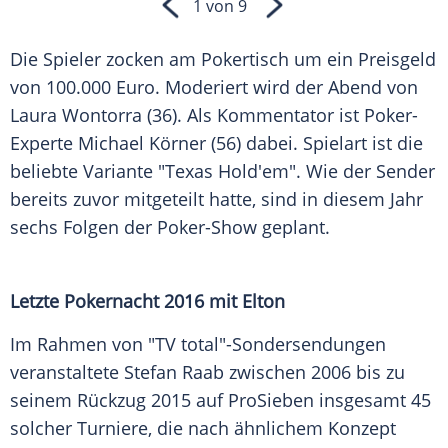
1 von 9
Die Spieler zocken am
Pokertisch
um ein
Preisgeld
von 100.000
Euro
. Moderiert wird der Abend von
Laura Wontorra
(36). Als Kommentator ist Poker-
Experte Michael Körner (56) dabei.
Spielart
ist die
beliebte Variante "Texas Hold'em". Wie der Sender
bereits zuvor mitgeteilt hatte, sind in diesem Jahr
sechs Folgen der Poker-Show geplant.
Letzte Pokernacht 2016 mit Elton
Im Rahmen von "TV total"-Sondersendungen
veranstaltete
Stefan Raab
zwischen 2006 bis zu
seinem Rückzug 2015 auf
ProSieben
insgesamt 45
solcher Turniere, die nach ähnlichem Konzept