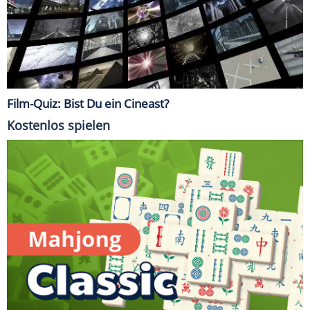
Film-Quiz: Bist Du ein Cineast?
Kostenlos spielen