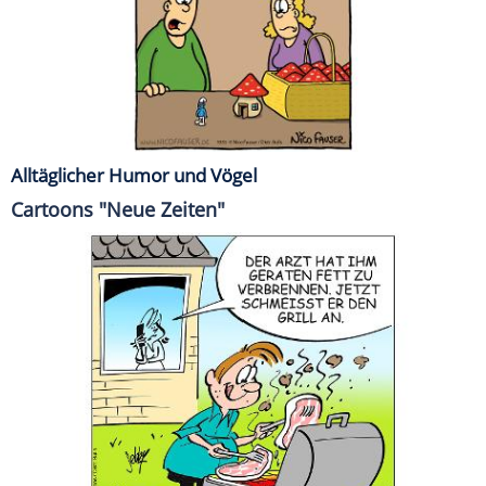
Alltäglicher Humor und Vögel
Cartoons "Neue Zeiten"