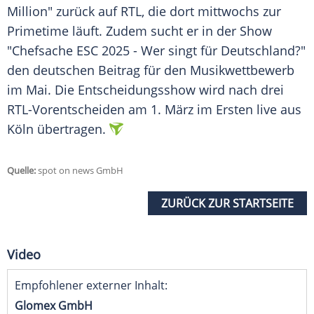
Million" zurück auf
RTL
, die dort mittwochs zur
Primetime
läuft. Zudem sucht er in der Show
"Chefsache ESC 2025 - Wer singt für Deutschland?"
den deutschen Beitrag für den
Musikwettbewerb
im
Mai
. Die
Entscheidungsshow
wird nach drei
RTL-Vorentscheiden am 1.
März
im Ersten live aus
Köln übertragen.
Quelle:
spot on news GmbH
ZURÜCK ZUR STARTSEITE
Video
Empfohlener externer Inhalt:
Glomex GmbH