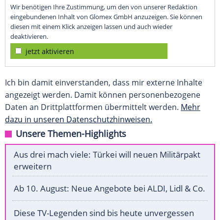
Wir benötigen Ihre Zustimmung, um den von unserer Redaktion
eingebundenen Inhalt von Glomex GmbH anzuzeigen. Sie können
diesen mit einem Klick anzeigen lassen und auch wieder
deaktivieren.
jetzt aktivieren
Ich bin damit einverstanden, dass mir externe Inhalte
angezeigt werden. Damit können personenbezogene
Daten an Drittplattformen übermittelt werden.
Mehr
dazu in unseren Datenschutzhinweisen.
Unsere Themen-Highlights
Aus drei mach viele: Türkei will neuen Militärpakt
erweitern
Ab 10. August: Neue Angebote bei ALDI, Lidl & Co.
Diese TV-Legenden sind bis heute unvergessen