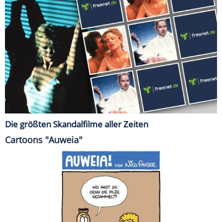
Die größten Skandalfilme aller Zeiten
Cartoons "Auweia"