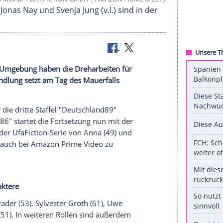
©
Anika Molnár / UFA FICTION GmbH | AMAZON PRIME 
 Winger, Jonas Nay und Svenja Jung (v.l.) sind in 
Berlin
und Umgebung haben die
Dreharbeiten
für
nnen. Die Handlung setzt am Tag des
Mauerfalls