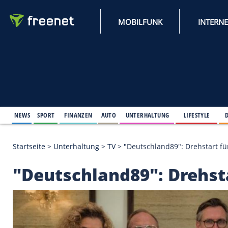
MOBILFUNK
NEWS
SPORT
FINANZEN
AUTO
UNTERHALTUNG
L
Startseite
>
Unterhaltung
>
TV
>
"Deutschland89": Dr
"Deutschland89": Dre