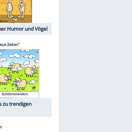
Cartoons mit wahren
Lebensgeschichten
Memo-Spiel
Die größten Skandalfilme