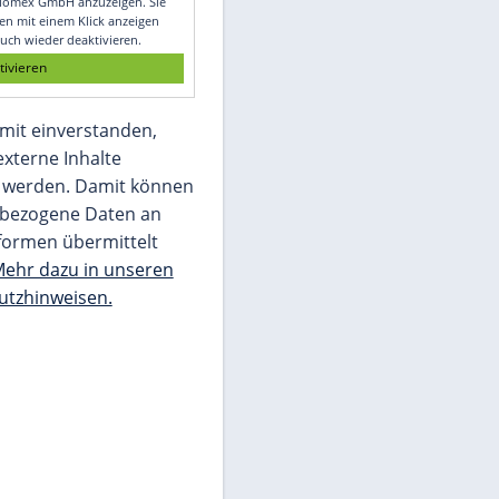
Glomex GmbH
Wir benötigen Ihre Zustimmung, um den
von unserer Redaktion eingebundenen
Inhalt von Glomex GmbH anzuzeigen. Sie
können diesen mit einem Klick anzeigen
lassen und auch wieder deaktivieren.
jetzt aktivieren
Ich bin damit einverstanden,
dass mir externe Inhalte
angezeigt werden. Damit können
personenbezogene Daten an
Drittplattformen übermittelt
werden.
Mehr dazu in unseren
Datenschutzhinweisen.