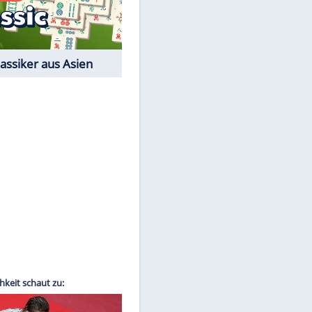
Film-Quiz: Bist Du ein
Cineast?
Kostenlos spielen
EITE