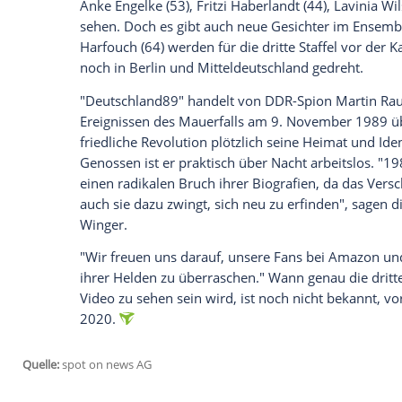
In
Berlin
und Umgebung haben die
Dreh
begonnen. Nach "Deutschland83" und "De
Öffnung der
Berliner Mauer
. Die acht n
Jörg Winger (50) werden wie bei den letz
sehen sein.
1989 als radikaler Bruch in den Biografi
Zum Cast gehören wieder
Jonas Nay
(28)
Preuss
(58),
Alexander Beyer
(46) und
Ca
Anke Engelke
(53),
Fritzi Haberlandt
(44)
sehen. Doch es gibt auch neue Gesichte
Harfouch
(64) werden für die dritte Staf
noch in
Berlin
und Mitteldeutschland ged
"Deutschland89" handelt von DDR-Spio
Ereignissen des
Mauerfalls
am 9. November