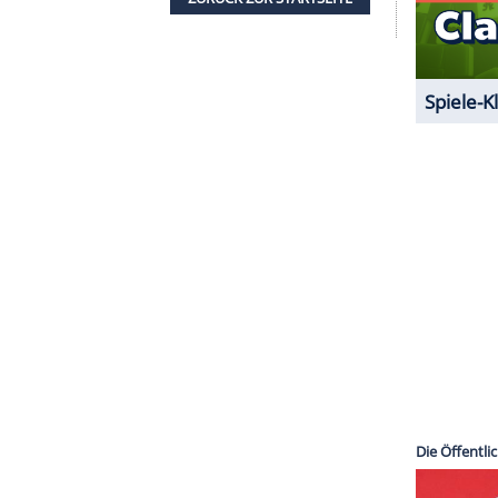
mat und Identität - genauso wie auch seine
eitslos. "1989 markiert auch für unsere Figuren
da das Verschwinden der NVA und ihres Staates
en", sagen die Serienschöpfer Anna und Jörg
Amazon
und in aller Welt mit den Verwandlungen
 die dritte Staffel der Serie auf
Amazon
Prime
ekannt, voraussichtlich startet sie aber im Jahr
ZURÜCK ZUR STARTS