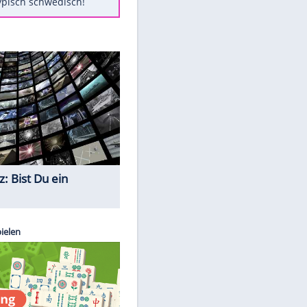
Diese Autos haben uns verlassen
FCH: Schmidt lässt Zukunft
weiter offen
Mit diesen Tricks wird der Grill
ruckzuck sauber
So nutzt man alte Smartphones
sinnvoll
Das ist typisch schwedisch!
Quiz