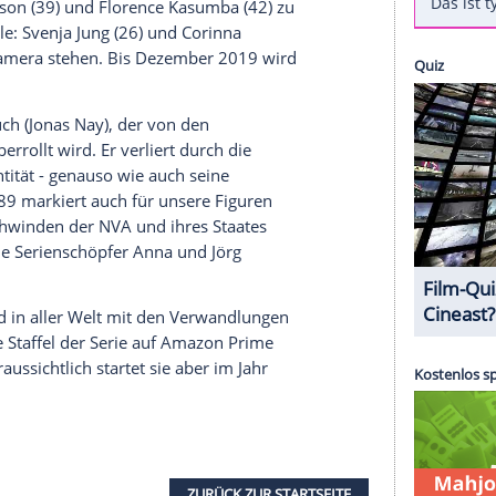
arbeiten
für die dritte Staffel "Deutschland89"
utschland86" startet die Fortsetzung nun mit der
euen Folgen der UfaFiction-Serie von Anna (49) und
ten Staffeln auch bei
Amazon
Prime Video zu
en der Charaktere
,
Maria Schrader
(53),
Sylvester Groth
(61),
Uwe
rina Wiese
(51). In weiteren Rollen sind außerdem
,
Lavinia Wilson
(39) und Florence Kasumba (42) zu
r im Ensemble:
Svenja Jung
(26) und
Corinna
fel vor der Kamera stehen. Bis Dezember 2019 wird
reht.
n
Martin Rauch
(
Jonas Nay
), der von den
 1989 überrollt wird. Er verliert durch die