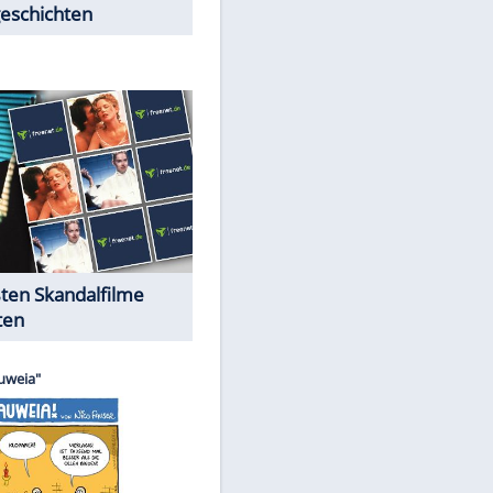
Peinliche Auftritte auf dem
roten Teppich
Cartoons "Das Wahre Leben"