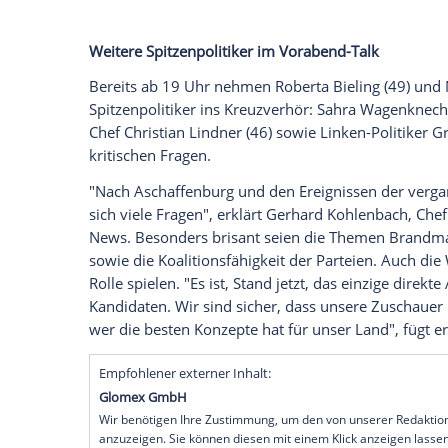
moderieren das "Quadrell" bei RTL, ntv u
Ein besonderer TV-Moment steht bevor: 
Fernsehens werden die vier aussichtsrei
Schlagabtausch
aufeinandertreffen.
RTL
,
Format "Das Quadrell - Kampf ums Kanzl
Ab 20:15 Uhr werden Bundeskanzler
Ola
Alice Weidel
(45, AfD) und
Robert Habec
Deutschland präsentieren und miteinande
(46) und
Günther
Jauch (68) moderieren 
Weitere Spitzenpolitiker im Vorabend-Ta
Bereits ab 19 Uhr nehmen
Roberta Bieli
Spitzenpolitiker ins Kreuzverhör:
Sahra 
Chef
Christian Lindner
(46) sowie Linken-