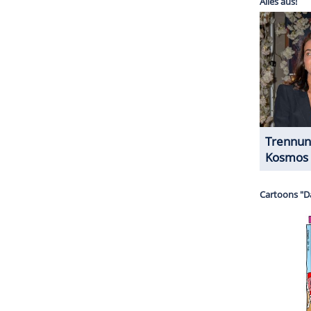
halte angezeigt werden. Damit können personenbezogene
r dazu in unseren Datenschutzhinweisen.
ragen
uke Ludowig
(61) ab 22:15 Uhr in "Wer war am
m mit Experten und prominenten Gästen die
 die ersten repräsentativen Zahlen des
ntiert, die während der Sendung erhoben wurden.
ZURÜCK ZUR STARTS