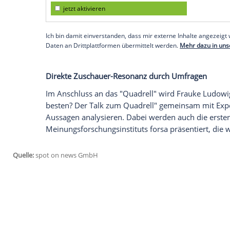
kritischen Fragen.
"Nach Aschaffenburg und den Ereignisse
sich viele Fragen", erklärt Gerhard Kohl
News
. Besonders brisant seien die Th
sowie die Koalitionsfähigkeit der
Parteie
Rolle spielen. "Es ist, Stand jetzt, das e
Kandidaten. Wir sind sicher, dass unsere
wer die besten Konzepte hat für unser Lan
Empfohlener externer Inhalt:
Glomex GmbH
Wir benötigen Ihre Zustimmung, um den von un
anzuzeigen. Sie können diesen mit einem Klick a
jetzt aktivieren