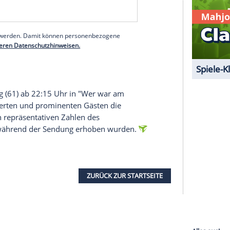
n der vergangenen Woche im Bundestag stellen
enbach, Chefredakteur Politik & Nachrichten
RTL
emen Brandmauer gegen die
AfD
, das Asylrecht
n
. Auch die
Wirtschaftspolitik
werde eine zentrale
inzige direkte Aufeinandertreffen der vier führenden
 Zuschauer im direkten Vergleich sehen wollen,
d", fügt er hinzu.
serer Redaktion eingebundenen Inhalt von Glomex GmbH
nzeigen lassen und auch wieder deaktivieren.