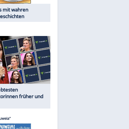
Alles aus!
Trennungsschock im Promi-
Kosmos
Cartoons "Das Wahre Leben"