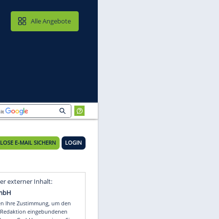
MAIL & CLOUD
Alle Angebote
KOSTENLOSE E-MAIL SICHERN
LOGIN
Video
Empfohlener externer Inhalt: