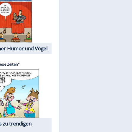
Cartoons mit wahren
Lebensgeschichten
Memo-Spiel