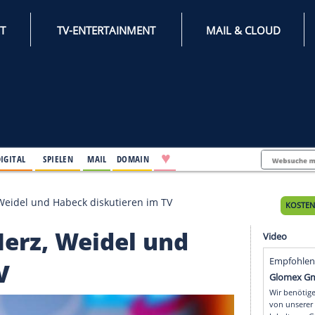
INTERNET
TV-ENTERTAINMENT
♥
IFESTYLE
DIGITAL
SPIELEN
MAIL
DOMAIN
holz, Merz, Weidel und Habeck diskutieren im TV
lz, Merz, Weidel und