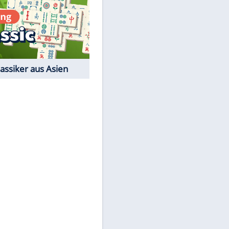
Film-Quiz: Bist Du ein
Cineast?
Kostenlos spielen