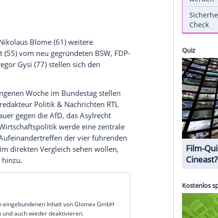
nd stern.
Zum ersten Mal in der Geschichte des deutschen
chsten
Kanzlerkandidaten
in einem direkten
 ntv und
stern
haben für den 16.
Februar
das TV-
eramt" angekündigt.
f Scholz
(66, SPD),
Friedrich Merz
(69, CDU/CSU),
k
(55, Bündnis 90/Die Grünen) ihre Konzepte für
r diskutieren. Die TV-Journalisten
Pinar Atalay
den politischen
Schlagabtausch
.
lk
ng
(49) und
Nikolaus Blome
(61) weitere
Wagenknecht
(55) vom neu gegründeten BSW, FDP-
Politiker
Gregor Gysi
(77) stellen sich den