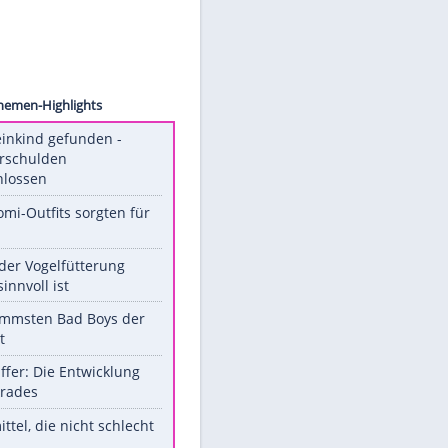
 SIMON
0/Die
Unsere Themen-Highlights
Totes Kleinkind gefunden -
Fremdverschulden
ausgeschlossen
Diese Promi-Outfits sorgten für