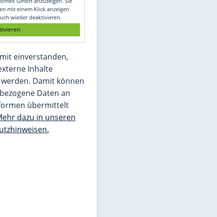
Glomex GmbH
Wir benötigen Ihre Zustimmung, um den
von unserer Redaktion eingebundenen
Inhalt von Glomex GmbH anzuzeigen. Sie
können diesen mit einem Klick anzeigen
lassen und auch wieder deaktivieren.
jetzt aktivieren
Ich bin damit einverstanden,
dass mir externe Inhalte
angezeigt werden. Damit können
personenbezogene Daten an
Drittplattformen übermittelt
werden.
Mehr dazu in unseren
Datenschutzhinweisen.