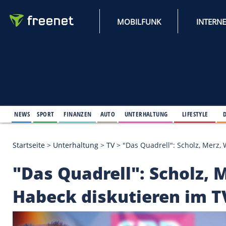
MOBILFUNK
NEWS
SPORT
FINANZEN
AUTO
UNTERHALTUNG
L
Startseite
>
Unterhaltung
>
TV
>
"Das Quadrell": Sc
"Das Quadrell": Scho