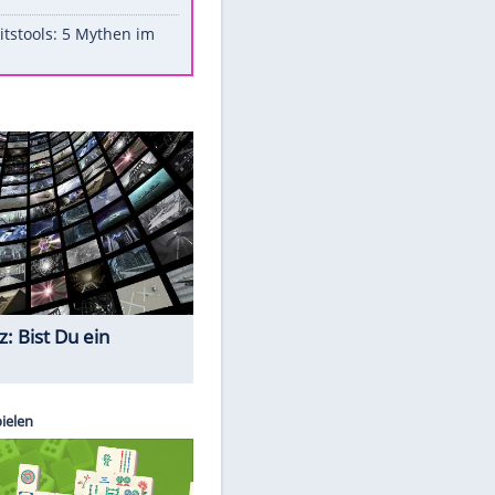
Aufruhr!
Was bei der Vogelfütterung
wirklich sinnvoll ist
Die schlimmsten Bad Boys der
Sportwelt
Im Zeitraffer: Die Entwicklung
des Lenkrades
Lebensmittel, die nicht schlecht
werden
Sicherheitstools: 5 Mythen im
Check
Quiz