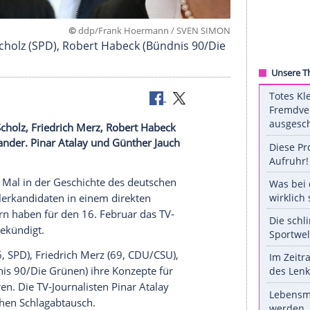
©
ddp/Frank Hoermann / SVEN
CSU), Olaf Scholz (SPD), Robert Habeck (Bündnis 9
aten Olaf Scholz, Friedrich Merz, Robert Habeck
usch aufeinander. Pinar Atalay und Günther Jauch