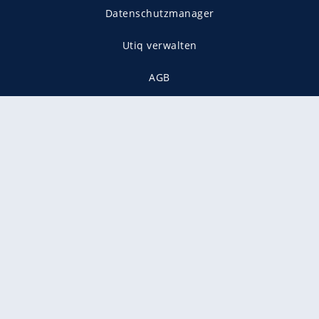
Datenschutzmanager
Utiq verwalten
AGB
Gender-Hinweis
Presse
Mediadaten
Karriere
Vertragskündigung
Vertrag widerrufen