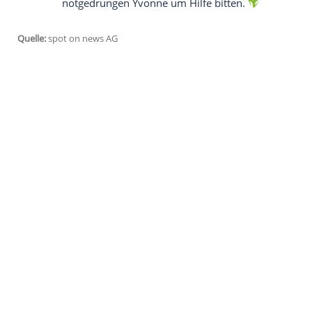
zu werden. Jenny freut sich über Richards
Ansage ermahnt, dass diese eingeschrän
Empfohlener externer Inhalt:
Glomex GmbH
Wir benötigen Ihre Zustimmung, um den von un
anzuzeigen. Sie können diesen mit einem Klick a
jetzt aktivieren
Ich bin damit einverstanden, dass mir externe In
Daten an Drittplattformen übermittelt werden.
Meh
19:40 Uhr, RTL: Gute Zeiten, schlechte Ze
Jessica ist so verletzt von Ninas Vorwürfe
herausrutscht. Michi kann sich allein ni