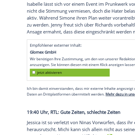
Allerdings bleibt das nicht unbemerkt und
eine ernste Ansage macht.
17:30 Uhr, RTL: Unter uns
Als Ringos Trauer erneut zu Streit führt, 
Ringo setzt seinem Schmerz jedoch ein g
von seinem Liebeskummer abzulenken. Er
wirklich will. Jakob versucht, Stellas Lü
schießt dabei übers Ziel hinaus. Er ahnt n
19:05 Uhr, RTL: Alles was zählt
Isabelle lässt sich vor einem Event im 
nicht die Stimmung vermiesen, doch die 
aktiv. Während Simone ihren Plan weiter 