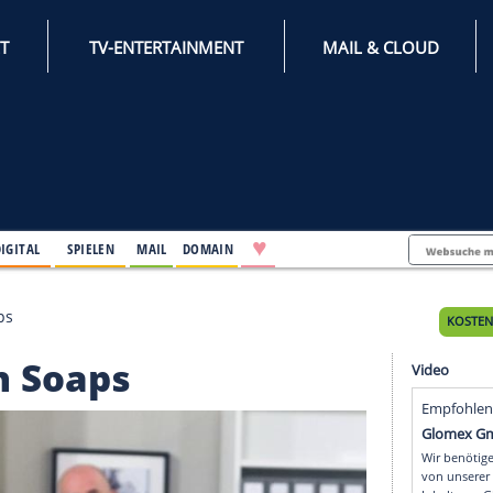
INTERNET
TV-ENTERTAINMENT
♥
IFESTYLE
DIGITAL
SPIELEN
MAIL
DOMAIN
 in den Soaps
in den Soaps