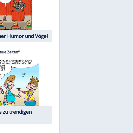
Cartoons mit wahren
Lebensgeschichten
Memo-Spiel