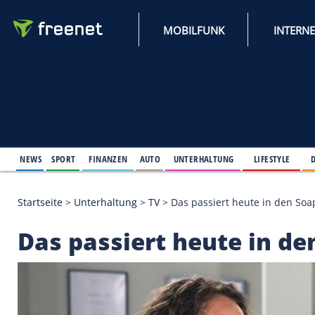
MOBILFUNK
NEWS
SPORT
FINANZEN
AUTO
UNTERHALTUNG
L
Startseite
>
Unterhaltung
>
TV
>
Das passiert heute
Das passiert heute 