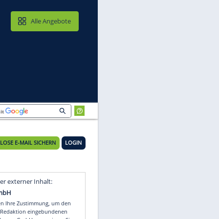
MAIL & CLOUD
Alle Angebote
KOSTENLOSE E-MAIL SICHERN
LOGIN
Video
Empfohlener externer Inhalt: