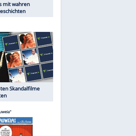
EITE
Peinliche Auftritte auf dem
roten Teppich
Cartoons "Das Wahre Leben"