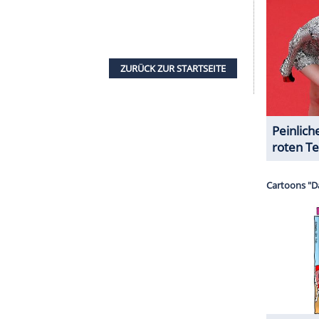
 vorbehaltlose Unterstützung, bis Finn sie mit der
kt werden muss.
serer Redaktion eingebundenen Inhalt von Glomex GmbH
nzeigen lassen und auch wieder deaktivieren.
halte angezeigt werden. Damit können personenbezogene
r dazu in unseren Datenschutzhinweisen.
iten
n, dass ihr ein Schlag unter die Gürtellinie
cht aus seiner misslichen Lage befreien und muss