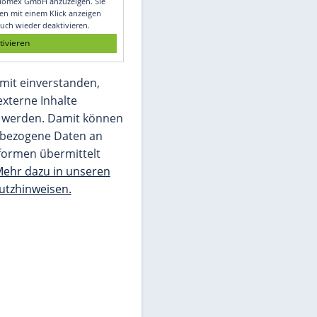
Glomex GmbH
Wir benötigen Ihre Zustimmung, um den
von unserer Redaktion eingebundenen
Inhalt von Glomex GmbH anzuzeigen. Sie
können diesen mit einem Klick anzeigen
lassen und auch wieder deaktivieren.
jetzt aktivieren
Ich bin damit einverstanden,
dass mir externe Inhalte
angezeigt werden. Damit können
personenbezogene Daten an
Drittplattformen übermittelt
werden.
Mehr dazu in unseren
Datenschutzhinweisen.