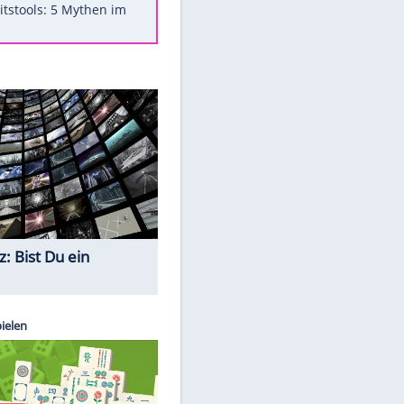
Was bei der Vogelfütterung
wirklich sinnvoll ist
"Infanti-No Go": Pressestimmen
zum Verbleib des FIFA-Chefs
Im Zeitraffer: Die Entwicklung
des Lenkrades
Lebensmittel, die nicht schlecht
werden
Sicherheitstools: 5 Mythen im
Check
Quiz