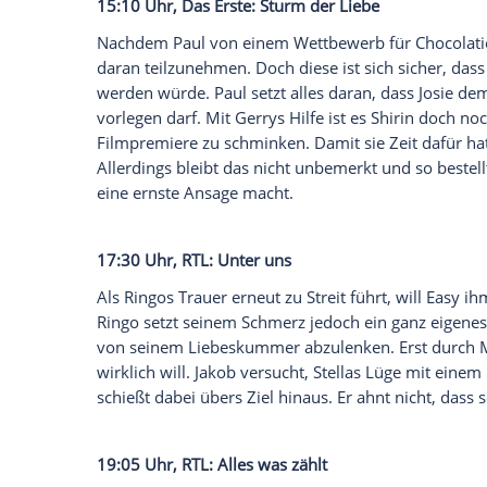
Birgit ist nach ihrer Abtreibung hart dav
Vater ist. Das lässt sie auch Nici spüren.
Als sie ein Lächeln zwischen Mathias und
Rede. Hendrik will vor Britta nicht eing
nur eine spontane Notlüge war. Deswegen
wollen - einen Tag miteinander. Doch Mal
ertragen und sagt ihm bei einem Streit o
15:10 Uhr, Das Erste: Sturm der Liebe
Nachdem Paul von einem Wettbewerb für C
daran teilzunehmen. Doch diese ist sich s
werden würde. Paul setzt alles daran, 
vorlegen darf. Mit Gerrys Hilfe ist es Shi
Filmpremiere zu schminken. Damit sie Ze