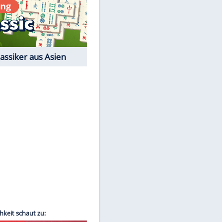
Film-Quiz: Bist Du ein
Cineast?
Kostenlos spielen