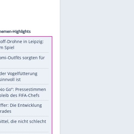
anthey
Unsere Themen-Highlights
Sprengstoff-Drohne in Leipzig:
Semtex im Spiel
Diese Promi-Outfits sorgten für
Aufruhr!