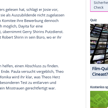
on getroffen, dass ausgerechnet Mathias Nicis
 Zusätzlich befeuert das ihre Eifersucht auf Sandra.
 Sandra bemerkt, stellt sie Mathias gekränkt zur
estehen, dass seine Verabredung mit Ben und Malte
 verbringen die drei notgedrungen - ohne es zu
te kann Hendriks arrogant verletzende Art nicht
ffen die Meinung.
hocolatiers gelesen hat, schlägt er Josie vor,
icher, dass sie als Auszubildende nicht zugelassen
dass Josie dem Komitee ihre Bewerbung dennoch
rin doch noch möglich, Dayita für eine
it dafür hat, übernimmt Gerry Shirins Putzdienst.