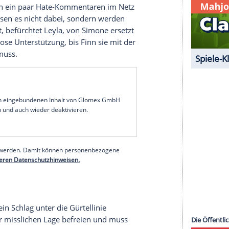
 so bestellt Robert Shirin in sein Büro, wo er ihr
will Easy ihm helfen, einen Abschluss zu finden.
anz eigenes Ende. Paula versucht vergeblich, Theo
st durch Monika wird ihr klar, was Theos Herz
ge mit einem besonderen Test zu entlarven und
icht, dass sein Misstrauen gerechtfertigt war.
Prunkwerk von ein paar Hate-Kommentaren im Netz
Hater belassen es nicht dabei, sondern werden
vorantreibt, befürchtet Leyla, von Simone ersetzt