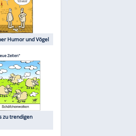
Cartoons mit wahren
Lebensgeschichten
Memo-Spiel