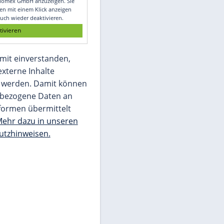
Glomex GmbH
Wir benötigen Ihre Zustimmung, um den
von unserer Redaktion eingebundenen
Inhalt von Glomex GmbH anzuzeigen. Sie
können diesen mit einem Klick anzeigen
lassen und auch wieder deaktivieren.
jetzt aktivieren
Ich bin damit einverstanden,
dass mir externe Inhalte
angezeigt werden. Damit können
personenbezogene Daten an
Drittplattformen übermittelt
werden.
Mehr dazu in unseren
Datenschutzhinweisen.