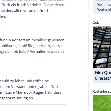
lehen für die Sanierung des Hoteldachs, muss aber
treten - die als Strohfrau für Gunter agiert. Britta
ung gegen Mobbing kommt selbst bei Opfer Sara
en Rauswurf von der Uni.
h von Michael ab. Stattdessen flirtet sie mit Erik
n
München
. Michael macht sie klar, dass sie besser
nießen ihr Glück als frisch Verlobte. Die anderen
ehr für die beiden, allen voran natürlich
 werden sollen.