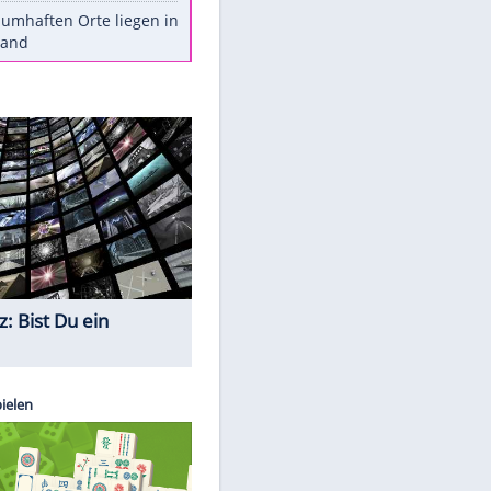
Stars heute
Diese Autos haben uns verlassen
Reese entschuldigt sich bei Fans:
"Tut mir aufrichtig leid"
Mit diesen Tricks wird der Grill
ruckzuck sauber
So nutzt man alte Smartphones
sinnvoll
Diese traumhaften Orte liegen in
Deutschland
Quiz