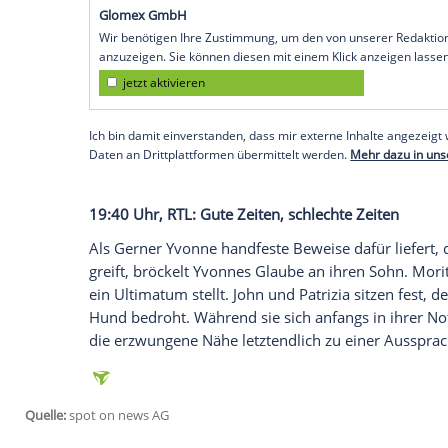
Leni und Conor können die Musikerin
Sa
Doch das wahre Highlight für Leni befind
Julius' ein gesteigertes Interesse an Porno
seinem neuen Freundeskreis zu tun hat.
19:05 Uhr,
RTL
: Alles was zählt
Yannick sucht nach einem anderen Weg mit
gefährliche Entscheidung. Richard will G
sein Werben für Justus macht ihn verdäc
ihr keine Alternative bleibt, nimmt sie 
Empfohlener externer Inhalt:
Glomex GmbH
Wir benötigen Ihre Zustimmung, um den von un
anzuzeigen. Sie können diesen mit einem Klick a