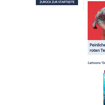
halte angezeigt werden. Damit können personenbezogene
r dazu in unseren Datenschutzhinweisen.
eiten
r liefert, dass Moritz zu kriminellen Mitteln
Sohn. Moritz kann nicht fassen, dass
Yvonne
ihm
itzen fest, denn sie werden von einem gefährlichen
n ihrer Notsituation in die Haare kriegen, führt
er Aussprache.