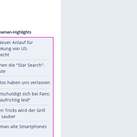
artner
Unsere Themen-Highlights
Trump: Neuer Anlauf für
Beschränkung von US-
Geburtsrecht
Das machen die "Star Search"-