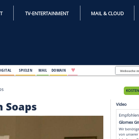
INTERNET
TV-ENTERTAINMENT
♥
IFESTYLE
DIGITAL
SPIELEN
MAIL
DOMAIN
 in den Soaps
in den Soaps