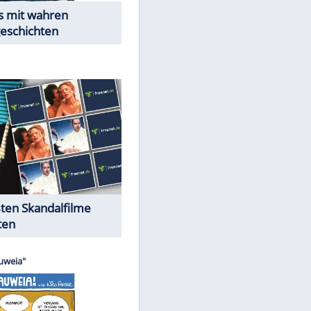
EITE
Peinliche Auftritte auf dem
roten Teppich
Cartoons "Das Wahre Leben"