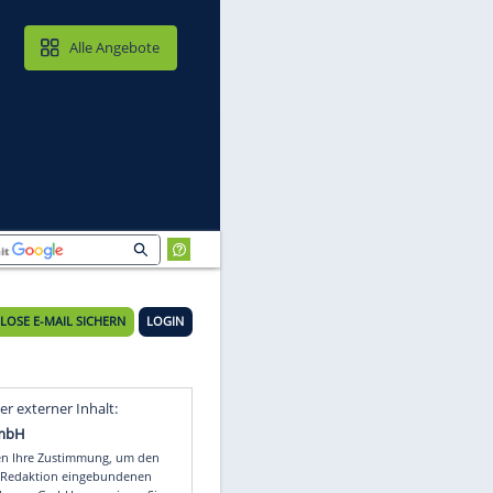
MAIL & CLOUD
Alle Angebote
KOSTENLOSE E-MAIL SICHERN
LOGIN
Video
Empfohlener externer Inhalt: