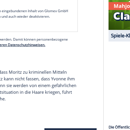
rah Zucker
für ein Konzert im "Schiller" gewinnen.
et sich im Publikum: Jakob! Ringo erfährt, dass
s hat. Er fragt sich, ob Julius' Verhalten etwas mit
 seiner Schuld zu leben und trifft eine
eorgs Autorität im Vorstand untergraben. Doch
htig. Nachdem Lucie Marie vor Augen hält, dass
Simones Jobangebot reumütig an.
serer Redaktion eingebundenen Inhalt von Glomex GmbH
nzeigen lassen und auch wieder deaktivieren.