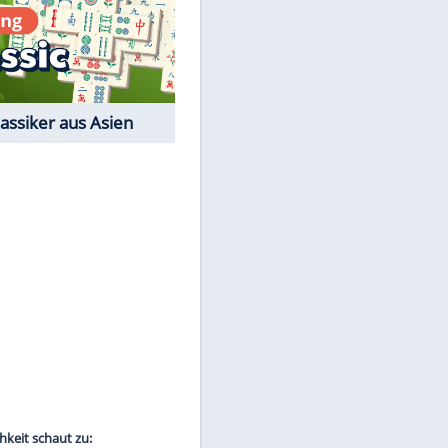
Film-Quiz: Bist Du ein
Cineast?
Kostenlos spielen