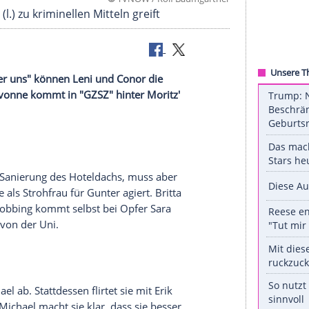
©
TVNOW / Rolf Baumg
ss Moritz (l.) zu kriminellen Mitteln greift
Erik. Bei "Unter uns" können Leni und Conor die
gewinnen.
Yvonne
kommt in "
GZSZ
" hinter Moritz'