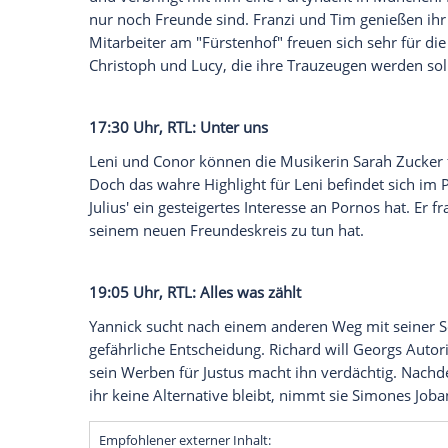
14:10 Uhr, Das Erste: Rote Rosen
Amelie einigt sich mit Carla auf ein Dar
fünf Prozent ihrer Hotelanteile an Carla ab
ist baff, Hendriks unkonventionelle Lös
gut an. Simon deckt Ellen und riskiert d
15:10 Uhr, Das Erste: Sturm der Liebe
Rosalie reicht es endgültig, sie wendet sic
und verbringt mit ihm eine Partynacht i
nur noch Freunde sind. Franzi und Tim ge
Mitarbeiter am "Fürstenhof" freuen sich s
Christoph und Lucy, die ihre Trauzeugen
17:30 Uhr,
RTL
: Unter uns