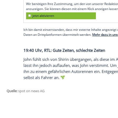
David und seine Mitbewohner sind in groß
Erdboden verschluckt und gibt kein Lebe
Suche auf Alessias Kollegin Natalie treffe
19:05 Uhr,
RTL
: Alles was zählt
Christoph wird von Linda zu einem Treffe
erneut zurückweist, stellt sie ihn vor ei
Leben zu retten. Doch Pauline macht ei
Überdosis verabreicht - auf Vanessas An
Empfohlener externer Inhalt:
Glomex GmbH
Wir benötigen Ihre Zustimmung, um den von un
anzuzeigen. Sie können diesen mit einem Klick a
jetzt aktivieren