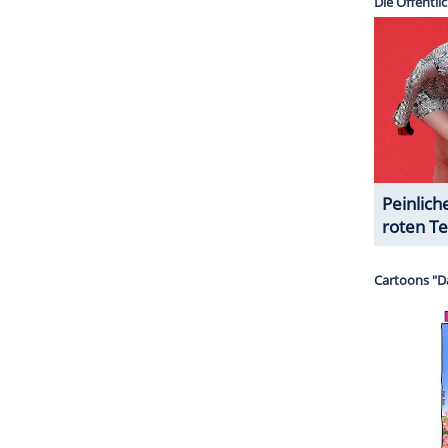
halte angezeigt werden. Damit können personenbezogene
r dazu in unseren Datenschutzhinweisen.
eiten
 diese im Alleingang Entscheidungen trifft. Shirin
stimmt. Um John wieder einzufangen, lädt Shirin
n. Entgegen Shirins Warnungen tritt John jedoch
ZURÜCK ZUR STARTS