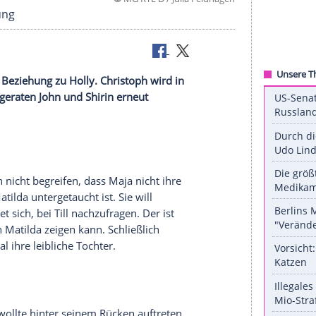
©
MG RTL D / Julia Fe
usst Hoffnung
an seiner Beziehung zu Holly. Christoph wird in
bei "
GZSZ
" geraten John und Shirin erneut