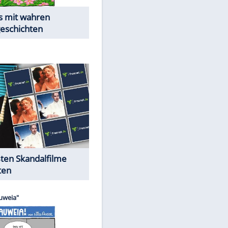
Die Öffentlichkeit schaut zu:
Peinliche Auftritte auf dem
roten Teppich
Cartoons "Das Wahre Leben"