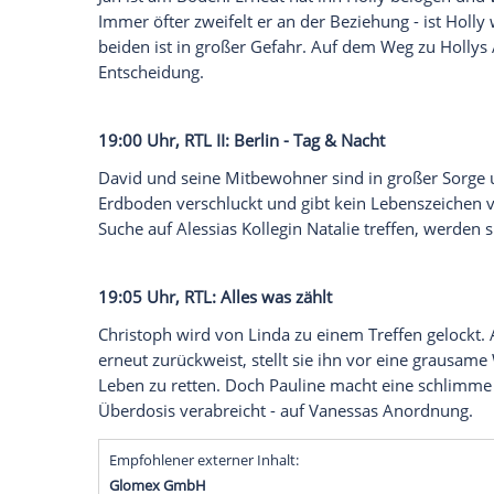
17:30 Uhr,
RTL
: Unter uns
Ute steht immer noch unter Schock. Sie k
leibliche Tochter sein soll und Christin Sc
Antworten auf ihre quälenden Fragen und 
untröstlich, da er Ute noch nicht einmal 
wendet sich Ute an Jonas und sieht so zum
18:00 Uhr,
RTL II
:
Köln
50667
Jan ist am Boden: Erneut hat ihn Holly b
Immer öfter zweifelt er an der Beziehung -
beiden ist in großer Gefahr. Auf dem Weg 
Entscheidung.
19:00 Uhr,
RTL II
: Berlin - Tag & Nacht