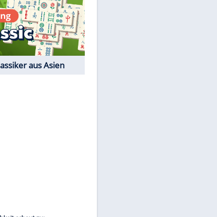
Film-Quiz: Bist Du ein
Cineast?
Kostenlos spielen