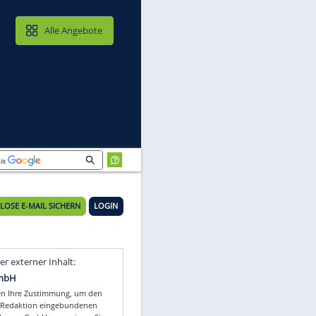
MAIL & CLOUD
Alle Angebote
KOSTENLOSE E-MAIL SICHERN
LOGIN
Video
Empfohlener externer Inhalt: