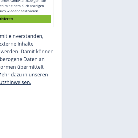
Glomex GmbH
Wir benötigen Ihre Zustimmung, um den
von unserer Redaktion eingebundenen
Inhalt von Glomex GmbH anzuzeigen. Sie
können diesen mit einem Klick anzeigen
lassen und auch wieder deaktivieren.
jetzt aktivieren
Ich bin damit einverstanden,
dass mir externe Inhalte
angezeigt werden. Damit können
personenbezogene Daten an
Drittplattformen übermittelt
werden.
Mehr dazu in unseren
Datenschutzhinweisen.