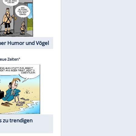
Cartoons mit wahren
Lebensgeschichten
Memo-Spiel