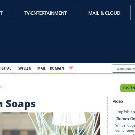
INTERNET
TV-ENTERTAINMENT
♥
IFESTYLE
DIGITAL
SPIELEN
MAIL
DOMAIN
 in den Soaps
in den Soaps