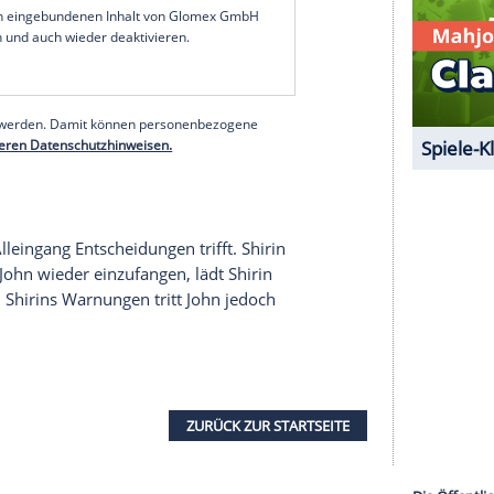
er Sorge um Alessia. Seit Tagen ist sie wie vom
nszeichen von sich. Als Joe und David nach langer
n, werden sie in eine brutale Falle gelockt.
n gelockt. Als er dort Lindas Liebesgeständnis
ne grausame Wahl. Vanessa gelingt es, Gruschinskis
ne schlimme Entdeckung: Gruschinski wurde eine
ordnung.
serer Redaktion eingebundenen Inhalt von Glomex GmbH
nzeigen lassen und auch wieder deaktivieren.