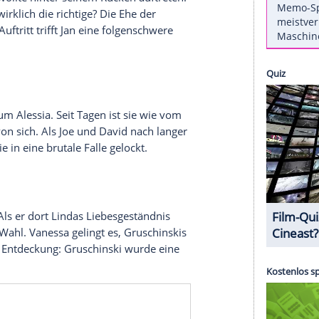
ann einfach nicht begreifen, dass Maja nicht ihre
häfer mit Matilda untergetaucht ist. Sie will
überwindet sich, bei Till nachzufragen. Der ist
ein Foto von Matilda zeigen kann. Schließlich
 ersten Mal ihre leibliche Tochter.
elogen und wollte hinter seinem Rücken auftreten.
 ist Holly wirklich die richtige? Die Ehe der
zu Hollys Auftritt trifft Jan eine folgenschwere