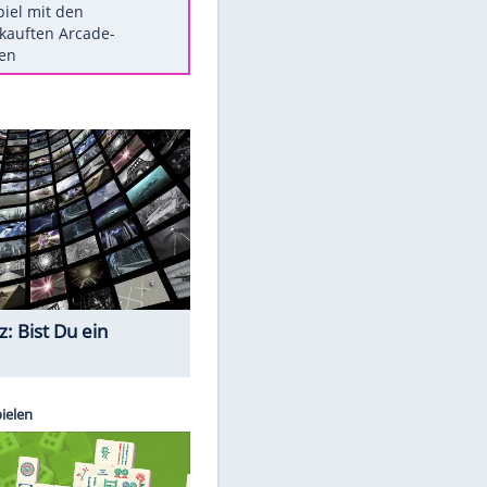
Die größten Mythen über
Medikamente
Berlins Matchwinner Grönning:
"Veränderte Perspektive"
Vorsicht: Diese 17 Dinge hassen
Katzen
Illegales Asphalt-Kartell muss
Mio-Strafe zahlen
Memo-Spiel mit den
meistverkauften Arcade-
Maschinen
Quiz