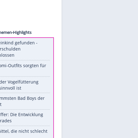
Erhard
Unsere Themen-Highlights
Totes Kleinkind gefunden -
Fremdverschulden
ausgeschlossen
Diese Promi-Outfits sorgten für