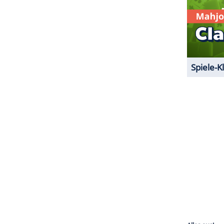
al eine Frau angeboten bekomme, deren Kinder
s Neues mehr beisteuern."
ptkommissarin
Doreen Brasch
hat
Michelsen
am
15 Uhr in "
Polizeiruf 110
: Der Verurteilte" im
ZURÜCK ZUR STARTS