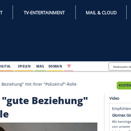
INTERNET
TV-ENTERTAINMENT
♥
IFESTYLE
DIGITAL
SPIELEN
MAIL
DOMAIN
flegt "gute Beziehung" mit ihrer "Polizeiruf"-Rolle
flegt "gute Beziehung