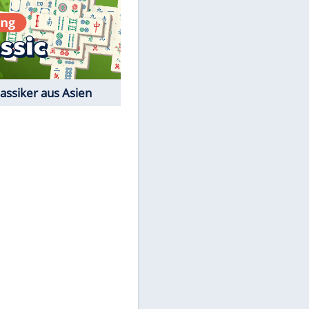
Film-Quiz: Bist Du ein
Cineast?
EITE
Kostenlos spielen