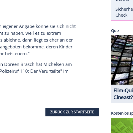
ch
für die ARD-Reihe "
Polizeiruf 110
" vor der
lle noch lange nicht, im Gegenteil. "Ich habe große
Brasch
, weil ich das Gefühl habe, man kann mit
sie jetzt der "Berliner Morgenpost"
.
er Rolle der Ermittlerin aus Magdeburg neue
hen wie in einer guten Beziehung", erklärte sie.
 besten Falle natürlich zum Guten." Für sie seien
..] der Hauptdarsteller und
Brasch
die
 keine. Nach eigener Angabe könne sie sich nicht
ch abgelehnt zu haben, weil es zu extrem
nn ich etwas ablehne, dann liegt es eher an den