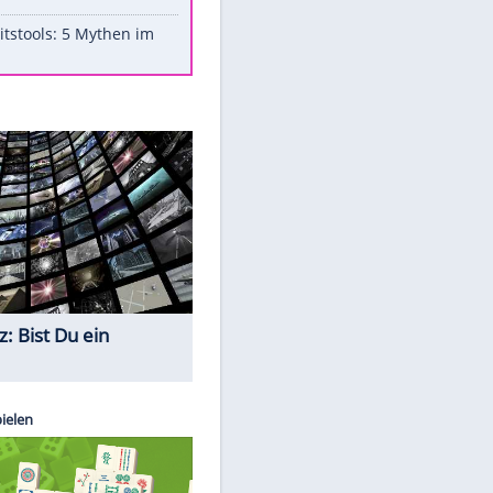
Aufruhr!
Was bei der Vogelfütterung
wirklich sinnvoll ist
Die schlimmsten Bad Boys der
Sportwelt
Im Zeitraffer: Die Entwicklung
des Lenkrades
Lebensmittel, die nicht schlecht
werden
Sicherheitstools: 5 Mythen im
Check
Quiz