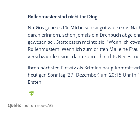
Kriminalhauptkommissarin
Doreen Bras
Kamera
. Gelangweilt ist sie von ihrer Ro
Freude an dieser Figur. Ich hänge an der
ihr noch ein paar Runden drehen",
sagte 
Der Schauspielerin falle es leicht, in ihr
Geschichten zu erzählen. Es sei "ein bissc
"Man entwickelt sich zusammen weiter. Im
die "immer wieder starken Geschichten [.
Gastgeberin".
Rollenmuster sind nicht ihr Ding
No-Gos gebe es für
Michelsen
so gut wie
daran erinnern, schon jemals ein Drehbu
gewesen sei. Stattdessen meinte sie: "We