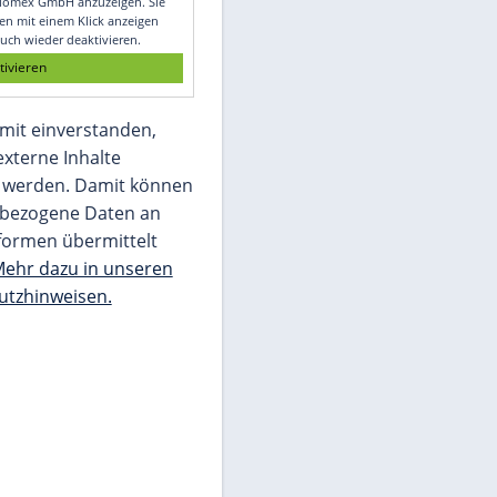
Glomex GmbH
Wir benötigen Ihre Zustimmung, um den
von unserer Redaktion eingebundenen
Inhalt von Glomex GmbH anzuzeigen. Sie
können diesen mit einem Klick anzeigen
lassen und auch wieder deaktivieren.
jetzt aktivieren
Ich bin damit einverstanden,
dass mir externe Inhalte
angezeigt werden. Damit können
personenbezogene Daten an
Drittplattformen übermittelt
werden.
Mehr dazu in unseren
Datenschutzhinweisen.