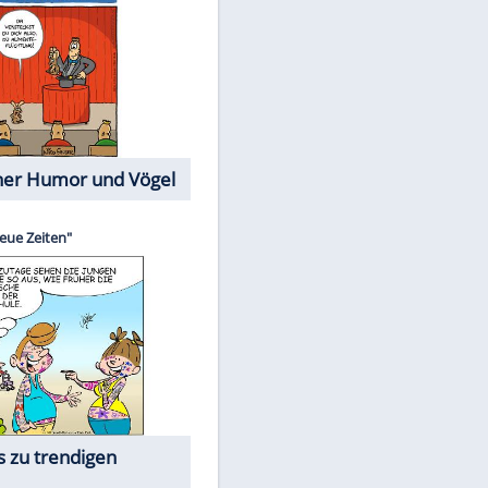
Cartoons mit wahren
Lebensgeschichten
Memo-Spiel