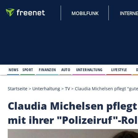
MOBILFUNK
NEWS
SPORT
FINANZEN
AUTO
UNTERHALTUNG
L
Startseite
>
Unterhaltung
>
TV
>
Claudia Michelsen p
Claudia Michelsen p