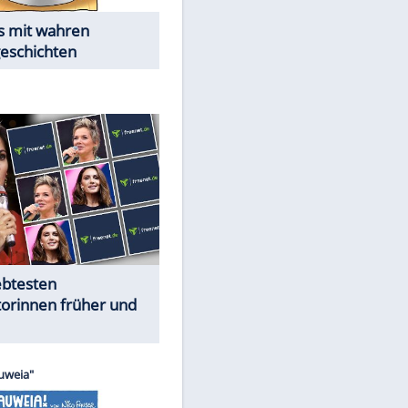
Alles aus!
Trennungsschock im Promi-
Kosmos
Cartoons "Das Wahre Leben"