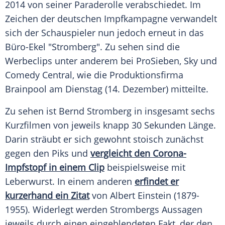
2014 von seiner Paraderolle verabschiedet. Im
Zeichen der deutschen Impfkampagne verwandelt
sich der Schauspieler nun jedoch erneut in das
Büro-Ekel "
Stromberg
". Zu sehen sind die
Werbeclips
unter anderem bei
ProSieben
, Sky und
Comedy Central
, wie die Produktionsfirma
Brainpool
am Dienstag (14. Dezember) mitteilte.
Zu sehen ist
Bernd Stromberg
in insgesamt sechs
Kurzfilmen von jeweils knapp 30 Sekunden Länge.
Darin sträubt er sich gewohnt stoisch zunächst
gegen den Piks und
vergleicht den Corona-
Impfstopf in einem Clip
beispielsweise mit
Leberwurst. In einem anderen
erfindet er
kurzerhand ein Zitat
von
Albert Einstein
(1879-
1955). Widerlegt werden
Strombergs
Aussagen
jeweils durch einen eingeblendeten Fakt, der den