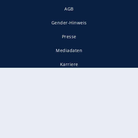
AGB
Gender-Hinweis
Presse
Mediadaten
Karriere
Vertragskündigung
Vertrag widerrufen
gekennzeichnet mit
freenet ist Mitglied im JUSPROG e.V.