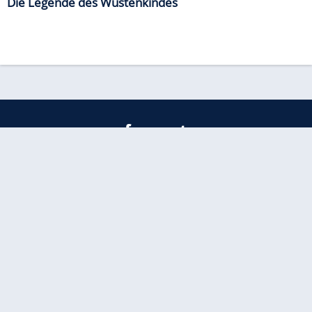
Die Legende des Wüstenkindes
freenet
Kundenservice
Barrierefreiheitserklärung
Impressum
Datenschutz
Datenschutzmanager