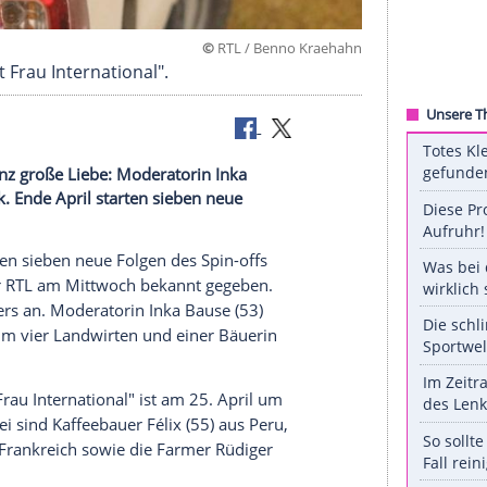
©
RTL / Benno Kr
uer sucht Frau International".
 auf die ganz große Liebe: Moderatorin Inka
onal" zurück. Ende April starten sieben neue