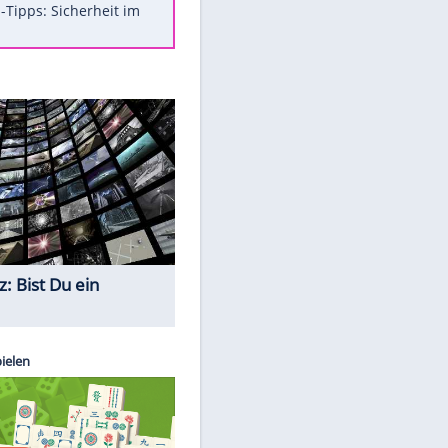
Was bei der Vogelfütterung
wirklich sinnvoll ist
Die schlimmsten Bad Boys der
Sportwelt
Im Zeitraffer: Die Entwicklung
des Lenkrades
So sollte man Ohren auf keinen
Fall reinigen
Experten-Tipps: Sicherheit im
Internet
Quiz