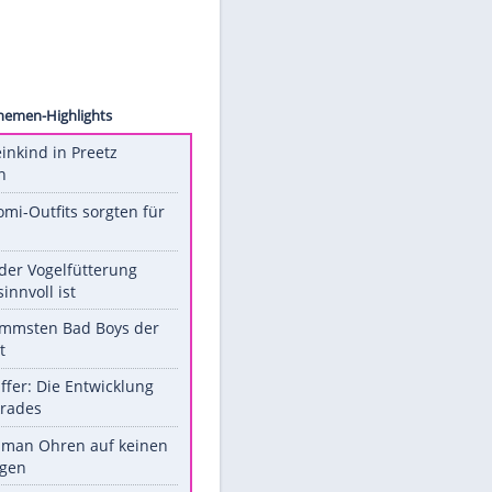
aehahn
Unsere Themen-Highlights
Totes Kleinkind in Preetz
gefunden
Diese Promi-Outfits sorgten für
Aufruhr!