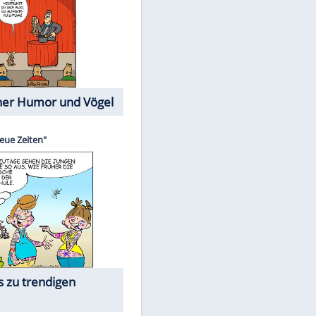
Cartoons mit wahren
Lebensgeschichten
Memo-Spiel