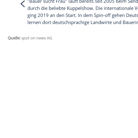
Empfohlener externer Inhalt:
Instagram
Wir benötigen Ihre Zustimmung, um den von
Instagram anzuzeigen. Sie können diesen mi
deaktivieren.
jetzt aktivieren
Ich bin damit einverstanden, dass mir extern
personenbezogene Daten an Drittplattformen
Datenschutzhinweisen.
"Bauer sucht Frau" läuft bereits seit 20
durch die beliebte
Kuppelshow
. Die inte
ging 2019 an den Start. In dem Spin-off