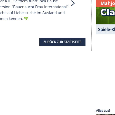
 unserer Redaktion eingebundenen Inhalt von
t einem Klick anzeigen lassen und auch wieder
e Inhalte angezeigt werden. Damit können
 übermittelt werden.
Mehr dazu in unseren
1 von 35
05 beim Sender
RTL
. Seitdem führt
Inka Bause
rnationale Version "Bauer sucht Frau International"
 gehen Deutsche auf
Liebessuche
im Ausland und