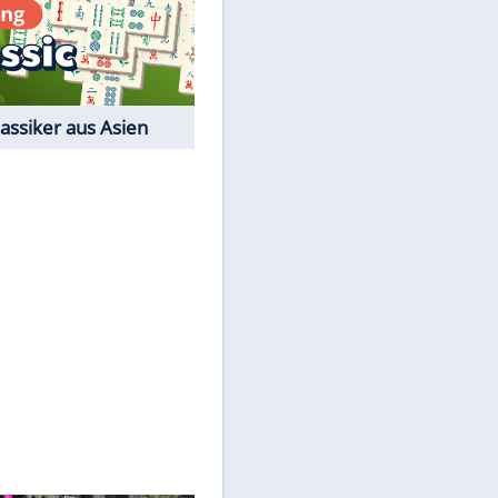
Film-Quiz: Bist Du ein
Cineast?
Kostenlos spielen