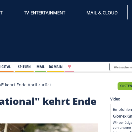
INTERNET
TV-ENTERTAINMENT
♥
IFESTYLE
DIGITAL
SPIELEN
MAIL
DOMAIN
nternational" kehrt Ende April zurück
nternational" kehrt En