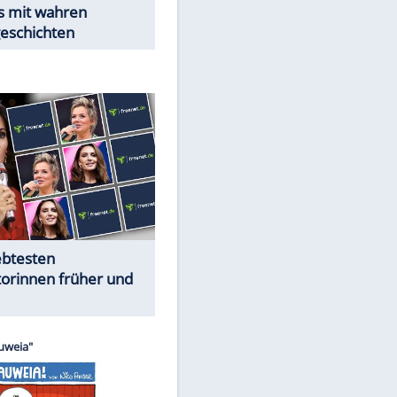
Trennungsschock im Promi-
Kosmos
Cartoons "Das Wahre Leben"