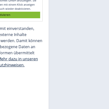
Glomex GmbH
Wir benötigen Ihre Zustimmung, um den
von unserer Redaktion eingebundenen
Inhalt von Glomex GmbH anzuzeigen. Sie
können diesen mit einem Klick anzeigen
lassen und auch wieder deaktivieren.
jetzt aktivieren
Ich bin damit einverstanden,
dass mir externe Inhalte
angezeigt werden. Damit können
personenbezogene Daten an
Drittplattformen übermittelt
werden.
Mehr dazu in unseren
Datenschutzhinweisen.