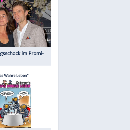
Spiele-Klassiker aus Asien
EITE
Alles aus!