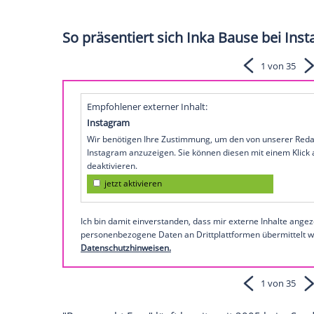
"Bauer sucht Frau"-Fans aufgepasst: Ende
"Bauer sucht Frau International". Das ha
Damit läuft bereits die vierte Staffel de
reist nach
Kanada
,
Peru
,
Frankreich
und
die
Liebe
ihres
Lebens
zu bescheren.
Die erste Folge der vierten Staffel von "
20:15 Uhr bei
RTL
(auch bei RTL+) zu seh
Ackerbauer
Justin (30) und Bäuerin Rolin
(57) aus
Südafrika
und Hans (62) aus
Kan
So präsentiert sich Inka Bause