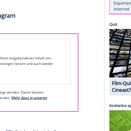
 April starten sieben neue Folgen des Spin-offs
t der Sender
RTL
am Mittwoch bekannt gegeben.
s Serienablegers an. Moderatorin
Inka Bause
(53)
Südafrika
, um vier Landwirten und einer Bäuerin
Bauer sucht Frau International" ist am 25. April um
en. Mit dabei sind Kaffeebauer Félix (55) aus
Peru
,
ka (54) aus
Frankreich
sowie die Farmer Rüdiger
ada
.
 bei Instagram
1 von 35