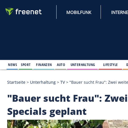
MOBILFUNK
NEWS
SPORT
FINANZEN
AUTO
UNTERHALTUNG
L
Startseite
>
Unterhaltung
>
TV
>
"Bauer sucht Frau"
"Bauer sucht Frau":