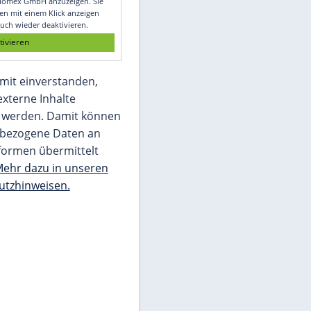
Glomex GmbH
Wir benötigen Ihre Zustimmung, um den
von unserer Redaktion eingebundenen
Inhalt von Glomex GmbH anzuzeigen. Sie
können diesen mit einem Klick anzeigen
lassen und auch wieder deaktivieren.
jetzt aktivieren
Ich bin damit einverstanden,
dass mir externe Inhalte
angezeigt werden. Damit können
personenbezogene Daten an
Drittplattformen übermittelt
werden.
Mehr dazu in unseren
Datenschutzhinweisen.