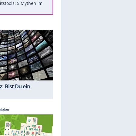
Was bei der Vogelfütterung
wirklich sinnvoll ist
"Infanti-No Go": Pressestimmen
zum Verbleib des FIFA-Chefs
Im Zeitraffer: Die Entwicklung
des Lenkrades
Lebensmittel, die nicht schlecht
werden
Sicherheitstools: 5 Mythen im
Check
Quiz