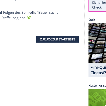
affel "
Bauer sucht Frau
" mit einem weiteren
rau
International" gute Quoten einfährt, plant der
olgen rund um die Landwirte auf der Suche nach
s montags um 20:15 Uhr "
Bauer sucht Frau
- Die
en.
ucht Frau
"-Geschichte bereits 29 Mal die
ten Jahr schritten demnach gleich sechs Landwirte
aualtar. In den beiden Spezial-Ausgaben wird auf
and und Franzi, Jörg und Vanessa, Gottfried und
blickt.
hr die fünf Folgen des Spin-offs "
Bauer sucht
5. reguläre Staffel beginnt.