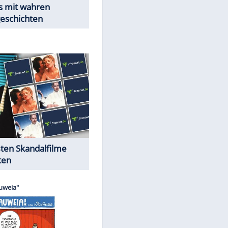
Peinliche Auftritte auf dem
roten Teppich
Cartoons "Das Wahre Leben"