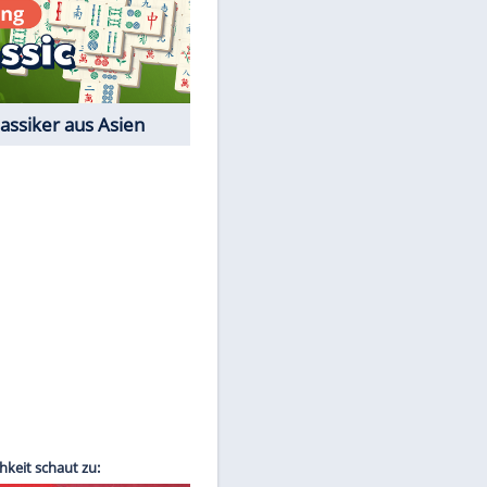
EITE
Film-Quiz: Bist Du ein
Cineast?
Kostenlos spielen