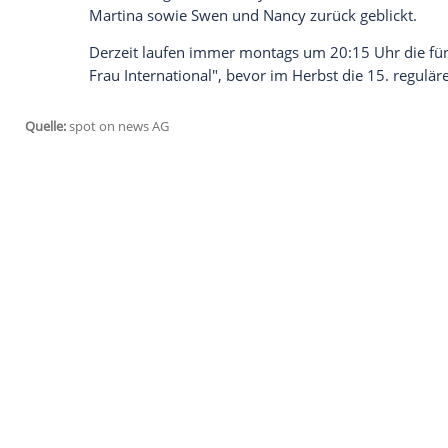
RTL
verkürzt die Wartezeit auf die neue St
Special. Nachdem derzeit "
Bauer sucht F
Sender Ende Juli zwei weitere Special-F
dem Liebesglück. Ab dem 29. Juli gibt e
schönsten Hochzeiten des Jahres" zu seh
Laut
RTL
haben in der gesamten "
Bauer s
Hochzeitsglocken geläutet. Allein im letz
mit ihren auserwählten Damen vor den Tr
die Trauungen von Benny und Nadine, Rol
Martina sowie Swen und Nancy zurück ge
Derzeit laufen immer montags um 20:15 U
Frau
International", bevor im Herbst die 1
Quelle:
spot on news AG