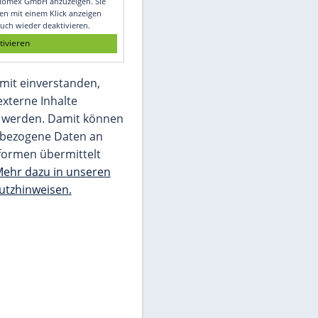
Glomex GmbH
Wir benötigen Ihre Zustimmung, um den
von unserer Redaktion eingebundenen
Inhalt von Glomex GmbH anzuzeigen. Sie
können diesen mit einem Klick anzeigen
lassen und auch wieder deaktivieren.
jetzt aktivieren
Ich bin damit einverstanden,
dass mir externe Inhalte
angezeigt werden. Damit können
personenbezogene Daten an
Drittplattformen übermittelt
werden.
Mehr dazu in unseren
Datenschutzhinweisen.