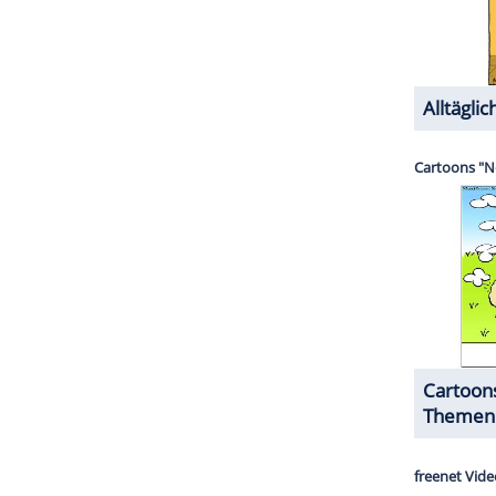
et Melissa im ersten Gespräch direkt als
her: "Die wird sich schon noch verlieben." Nein,
ekommt als erster keine Rose, woraufhin er sich
. "Auf keinen Fall, wo lebt ihr?", so der
Abgang das Mikro vom Körper.
ZURÜCK ZUR STARTS