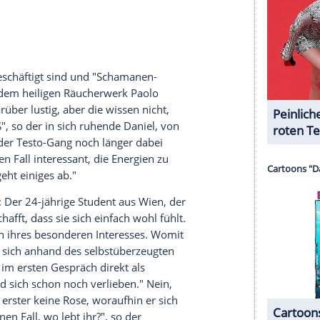
och länger in die Augen - er hat seinen Job als
 der Sendung dabei sein zu können.
serer Redaktion eingebundenen Inhalt von Glomex GmbH
nzeigen lassen und auch wieder deaktivieren.
halte angezeigt werden. Damit können personenbezogene
r dazu in unseren Datenschutzhinweisen.
 noch: Leander. Als der 22-jährige
rd Melissa sofort klar, dass die beiden eine
ter Freund von ihrem Ex-Freund. Melissa: "Wow,
ktailparty am Abend suchen die beiden schnell
sich dafür, den "guten Freund" als "Bekannten"