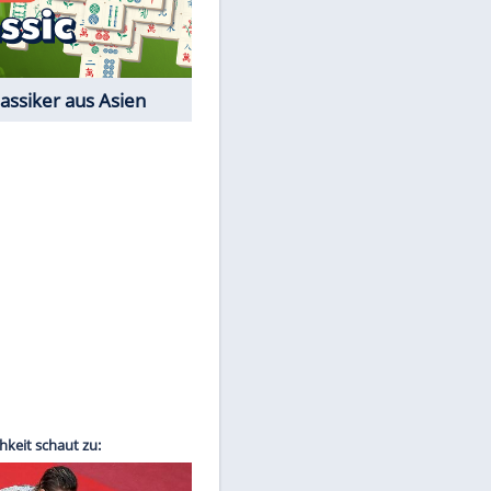
Film-Quiz: Bist Du ein
Cineast?
Kostenlos spielen