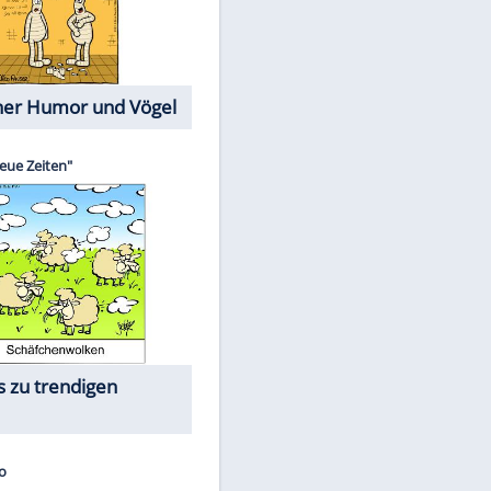
Cartoons mit wahren
Lebensgeschichten
Memo-Spiel
EITE
Die größten Skandalfilme