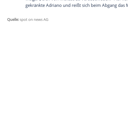
einzustufen anstatt freiwillig auszuschei
Was Melissa beeindruckt - und was gar n
Während viele der Männer mit ihrem Tes
Daniel" dafür auslachen, punktet er bei
Santo. "Ich liebe sowas. Die anderen mach
dass mir sowas gefällt", versichert Meliss
dem man hofft, dass er als reflektierter
bleiben kann. Daniel im Kameraraum: "Es i
spüren der ganzen Männer. Ich kann nur s
Und noch ein Daniel beeindruckt Melissa 
es mit lustigen Sprüchen und einer Walzer
Er verdient sich auch die erste gelbe Ro
man bei Melissa garantiert nicht weiter