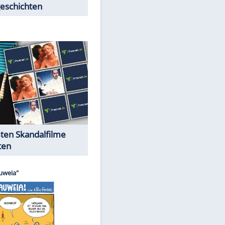
Peinliche Auftritte auf dem
roten Teppich
Cartoons "Das Wahre Leben"