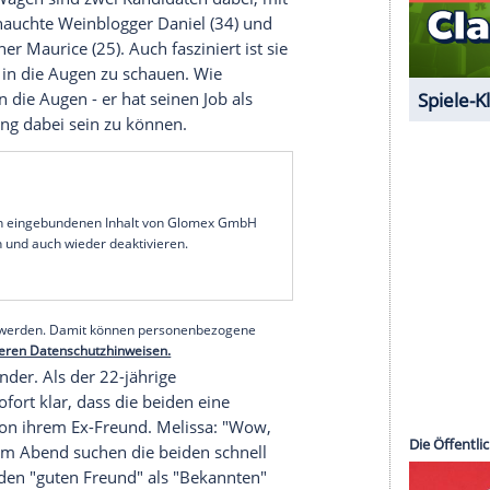
ergisst er seinen Namen. Auch Akrobat Christian
lissa ein Notizbuch mitbringt, das ihr bei ihrer
ampensau-Barkeeper Emre, der sich als
("Der kratzt ja leider gerade bisschen ab...") und
as Urteil: "Der ist schon ne Hausnummer".
 Sieben
ckszahl Sieben - und hat von daher auf den
 ganz besonderes Auge. Die ungeplante Ehre, der
1) zuteil. Ein über zwei Meter großer,
 mit großem Herzen und kleiner Tochter. "War
h im siebten Wagen sind zwei Kandidaten dabei, mit
rituell angehauchte Weinblogger Daniel (34) und
heitstrainer Maurice (25). Auch fasziniert ist sie
ufhören, ihm in die Augen zu schauen. Wie