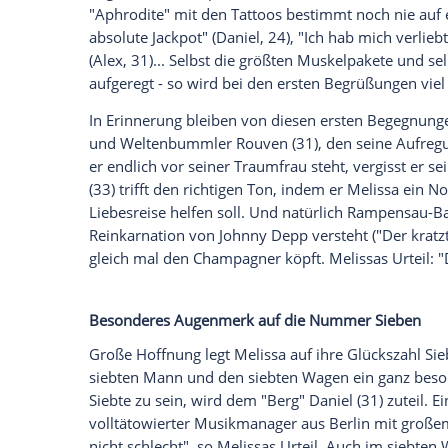
Startschuss für die neue "Bachelorette"-S
(25), bekannt aus "
Love Island
" oder "Kam
"Bachelorette" auf
Kreta
auf die Suche nac
Authentizität von Reality-Fans geliebt u
"Phänomenal") umgarnt wurde, hatte scho
in der Liebe. "Ich habe oft gedacht, dass
Vorgespräch. Aber damit ist jetzt Schlus
Und das wird es. Als die 20 Herren ihre
begeistert und zupfen ihre Hosen nervös
"Aphrodite" mit den Tattoos bestimmt n
absolute Jackpot" (Daniel, 24), "Ich hab mi
(Alex, 31)... Selbst die größten Muskelp
aufgeregt - so wird bei den ersten Begrüß
In Erinnerung bleiben von diesen ersten
und Weltenbummler Rouven (31), den se