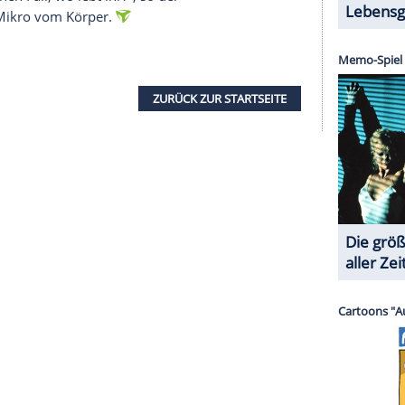
den.
icht
tosteron beschäftigt sind und "Schamanen-
 Melissa mit dem heiligen Räucherwerk Paolo
en sich darüber lustig, aber die wissen nicht,
a. "Ich weiß", so der in sich ruhende Daniel, von
 Beobachter der Testo-Gang noch länger dabei
st auf jeden Fall interessant, die Energien zu
agen, da geht einiges ab."
nachhaltig: Der 24-jährige Student aus Wien, der
-Einlage schafft, dass sie sich einfach wohl fühlt.
se als Zeichen ihres besonderen Interesses. Womit
kommt, zeigt sich anhand des selbstüberzeugten