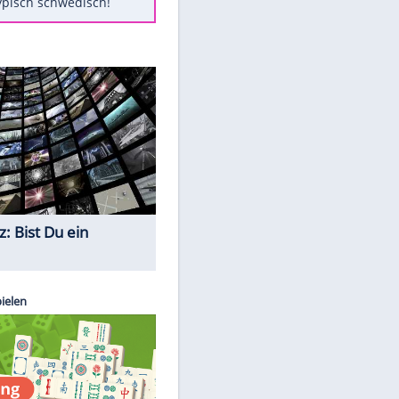
Diese Autos haben uns verlassen
Auftakt-Misere gestoppt: Berlin
gewinnt in Bochum
Mit diesen Tricks wird der Grill
ruckzuck sauber
So nutzt man alte Smartphones
sinnvoll
Das ist typisch schwedisch!
Quiz