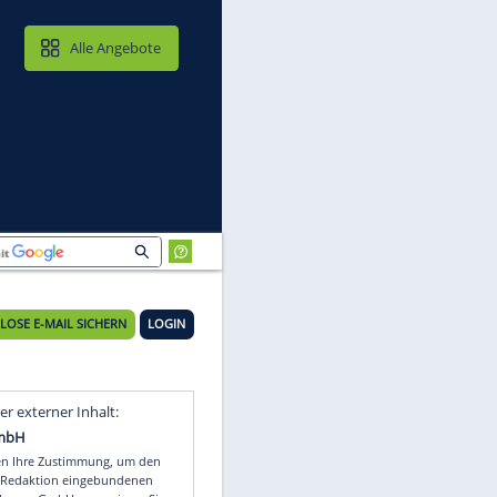
MAIL & CLOUD
Alle Angebote
KOSTENLOSE E-MAIL SICHERN
LOGIN
Video
Empfohlener externer Inhalt: