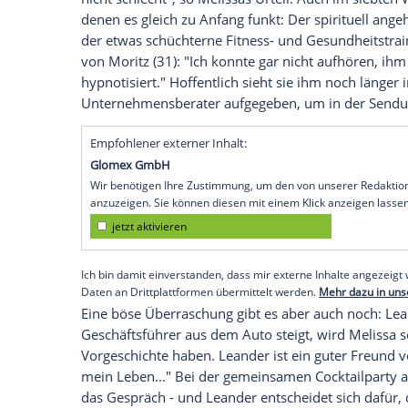
er endlich vor seiner Traumfrau steht, v
(33) trifft den richtigen Ton, indem er Me
Liebesreise helfen soll. Und natürlich R
Reinkarnation von
Johnny Depp
versteht 
gleich mal den Champagner köpft. Meliss
Besonderes Augenmerk auf die Nummer
Große Hoffnung legt Melissa auf ihre Glü
siebten Mann und den siebten Wagen ein
Siebte zu sein, wird dem "Berg" Daniel (3
volltätowierter Musikmanager aus Berlin
nicht schlecht", so Melissas Urteil. Auc
denen es gleich zu Anfang funkt: Der spi
der etwas schüchterne Fitness- und Gesund
von Moritz (31): "Ich konnte gar nicht a