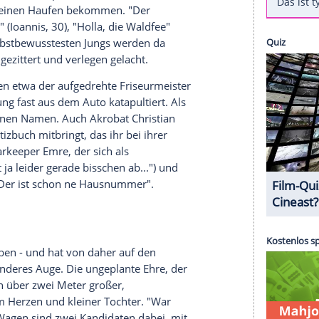
taffel bei
RTL
(auch
via TVNow
): Melissa Damilia
pf der Realitystars", macht sich als neue
h der großen Liebe. Die 24-Jährige, die für ihre
nd auch schon von
Pietro Lombardi
(28,
n viele Verehrer, aber noch nie das große Glück
 ich nicht genug bin", so Melissa unter Tränen im
s. "Jetzt wird mal um mich gekämpft!"
 von
RTL
Auserwählte entdecken, sind alle
 zurecht. So viele Komplimente hat die
och nie auf einen Haufen bekommen. "Der
ch verliebt" (Ioannis, 30), "Holla, die Waldfee"
akete und selbstbewusstesten Jungs werden da
ungen viel gezittert und verlegen gelacht.
 Begegnungen etwa der aufgedrehte Friseurmeister
ine Aufregung fast aus dem
Auto
katapultiert. Als