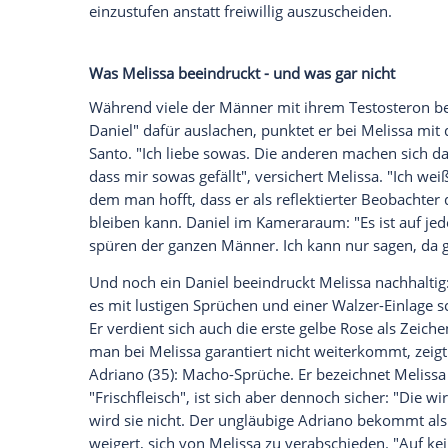
hypnotisiert." Hoffentlich sieht sie ihm n
Unternehmensberater aufgegeben, um in
Empfohlener externer Inhalt:
Glomex GmbH
Wir benötigen Ihre Zustimmung, um den von un
anzuzeigen. Sie können diesen mit einem Klick a
jetzt aktivieren
Ich bin damit einverstanden, dass mir externe In
Daten an Drittplattformen übermittelt werden.
Meh
Eine böse Überraschung gibt es aber auch
Geschäftsführer aus dem
Auto
steigt, wi
Vorgeschichte haben. Leander ist ein gu
mein Leben..." Bei der gemeinsamen Coc
das Gespräch - und Leander entscheidet 