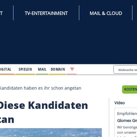
INTERNET
TV-ENTERTAINMENT
♥
IFESTYLE
DIGITAL
SPIELEN
MAIL
DOMAIN
issa: Diese Kandidaten haben es ihr schon angetan
ssa: Diese Kandidaten