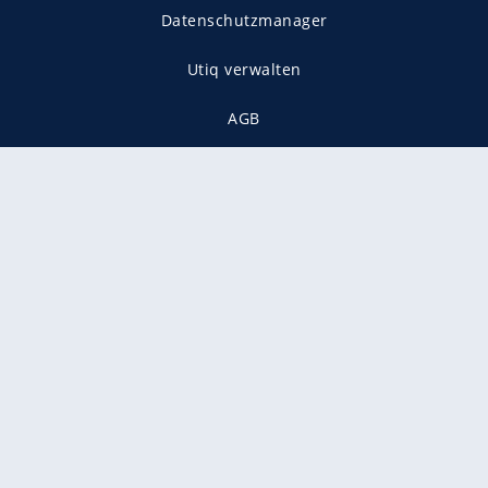
Datenschutzmanager
Utiq verwalten
AGB
Gender-Hinweis
Presse
Mediadaten
Karriere
Vertragskündigung
Vertrag widerrufen