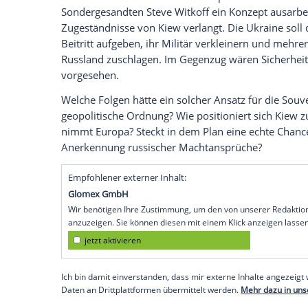
dem 23. November, ab 21:45 Uhr im Erste
kommenden Sendung.
Um welches Thema geht es in der ARD-T
Das Thema der Sendung lautet: "
Frieden 
Plan?"
Die USA wollen den festgefahrenen Krieg
beenden. Präsident Donald Trump ließ 
Sondergesandten Steve Witkoff ein Konze
Zugeständnisse von Kiew verlangt. Die U
Beitritt aufgeben, ihr Militär verkleine
Russland zuschlagen. Im Gegenzug wäre
vorgesehen.