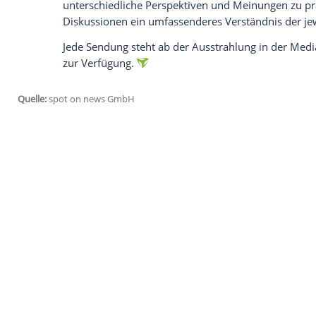
Claudia Major
(Vizepräsidentin für Tr
Marshall Fund)
Paul Ronzheimer
(Journalist, Bild)
Die ARD-Talkshow "Caren Miosga"
Die wöchentliche Talkshow "Caren Miosga
einen tiefgründigen Einblick in aktuelle 
zeichnet sich durch einen informativen u
die Sendung seit der ersten Ausgabe am 
Caren Miosga (geb. 1969), die als "Tag
In jeder Ausgabe lädt die in Peine, Nied
aus Politik, Wirtschaft, Kultur und Zivil
debattieren, die Deutschland und die Wel