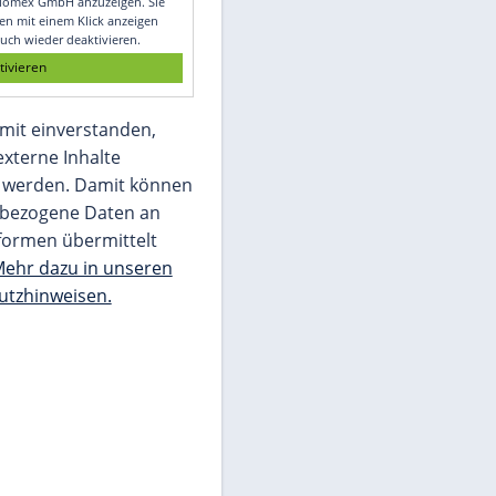
Glomex GmbH
Wir benötigen Ihre Zustimmung, um den
von unserer Redaktion eingebundenen
Inhalt von Glomex GmbH anzuzeigen. Sie
können diesen mit einem Klick anzeigen
lassen und auch wieder deaktivieren.
jetzt aktivieren
Ich bin damit einverstanden,
dass mir externe Inhalte
angezeigt werden. Damit können
personenbezogene Daten an
Drittplattformen übermittelt
werden.
Mehr dazu in unseren
Datenschutzhinweisen.