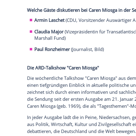
Welche Folgen hätte ein solcher Ansatz f
geopolitische Ordnung? Wie positioniert
nimmt Europa? Steckt in dem Plan eine ec
Anerkennung russischer Machtansprüch
Empfohlener externer Inhalt:
Glomex GmbH
Wir benötigen Ihre Zustimmung, um den von un
anzuzeigen. Sie können diesen mit einem Klick a
jetzt aktivieren
Ich bin damit einverstanden, dass mir externe In
Daten an Drittplattformen übermittelt werden.
Meh
Welche Gäste diskutieren bei Caren Mios
Armin Laschet
(CDU, Vorsitzender Au