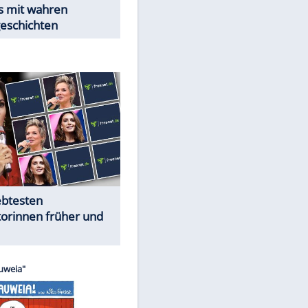
EITE
Trennungsschock im Promi-
Kosmos
Cartoons "Das Wahre Leben"