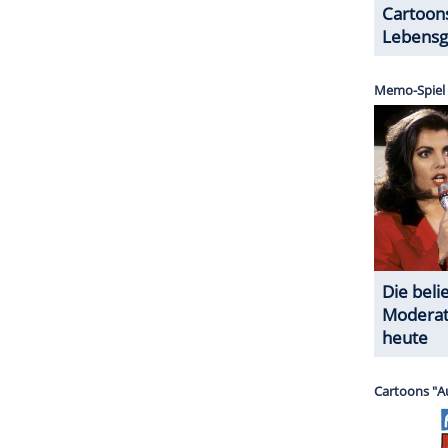
ngen zu präsentieren und durch fundierte
dnis der jeweiligen Themen zu fördern.
n der Mediathek der öffentlich-rechtlichen Sender
ZURÜCK ZUR STARTS