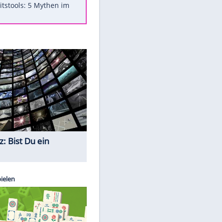
Was bei der Vogelfütterung
wirklich sinnvoll ist
Die schlimmsten Bad Boys der
Sportwelt
Im Zeitraffer: Die Entwicklung
des Lenkrades
Lebensmittel, die nicht schlecht
werden
Sicherheitstools: 5 Mythen im
Check
Quiz