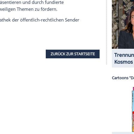
ansatlantische Sicherheitsinitiativen beim German
" aus dem TV-Studio in Berlin-Adlershof bietet
politische und gesellschaftliche Themen und
nd sachlichen Diskussionsstil aus. Moderiert wird
21. Januar 2024 von der erfahrenen Journalistin
esthemen"-Moderatorin bekannt wurde.
ersachsen, geborene Caren Miosga Persönlichkeiten
gesellschaft ein, um über brisante Themen zu
t bewegen. Die Show zielt darauf ab,