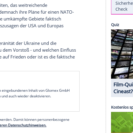
n statt. Das sind die Gäste und das Thema der
alkshow "Caren Miosga" am Sonntag?
oder Kapitulation: Was bringt Trumps Ukraine-
 in der Ukraine mit einem neuen 28-Punkte-Plan
Außenminister Marco Rubio und den
pt ausarbeiten, das weitreichende
kraine soll demnach ihre Pläne für einen NATO-
rn und mehrere umkämpfte Gebiete faktisch
n Sicherheitszusagen der USA und Europas