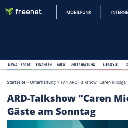
MOBILFUNK
NEWS
SPORT
FINANZEN
AUTO
UNTERHALTUNG
L
Startseite
>
Unterhaltung
>
TV
>
ARD-Talkshow "Car
ARD-Talkshow "Care