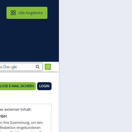
MAIL & CLOUD
Alle Angebote
KOSTENLOSE E-MAIL SICHERN
LOGIN
d
Video
Empfohlener externer Inhalt: