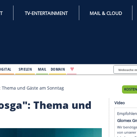
INTERNET
TV-ENTERTAINMENT
♥
IFESTYLE
DIGITAL
SPIELEN
MAIL
DOMAIN
en Miosga": Thema und Gäste am Sonntag
n Miosga": Thema un