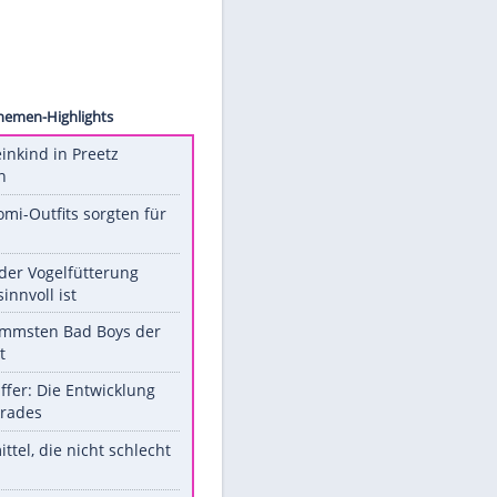
 Grade
Unsere Themen-Highlights
Totes Kleinkind in Preetz
gefunden
Diese Promi-Outfits sorgten für
Aufruhr!