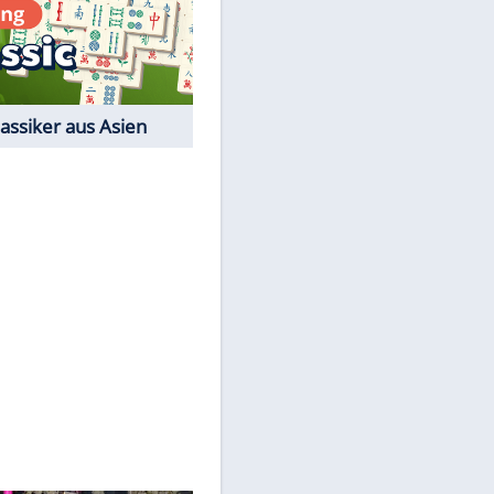
Film-Quiz: Bist Du ein
Cineast?
Kostenlos spielen