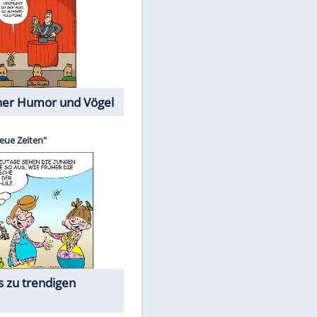
Cartoons mit wahren
Lebensgeschichten
Memo-Spiel