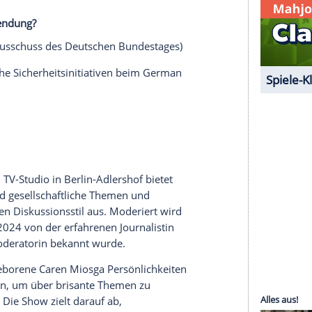
ür die Souveränität der Ukraine und die
 sich Kiew zu dem Vorstoß - und welchen Einfluss
hte Chance auf Frieden oder ist es die faktische
e?
serer Redaktion eingebundenen Inhalt von Glomex GmbH
nzeigen lassen und auch wieder deaktivieren.
halte angezeigt werden. Damit können personenbezogene
r dazu in unseren Datenschutzhinweisen.
ga in der Sendung?
swärtiger Ausschuss des Deutschen Bundestages)