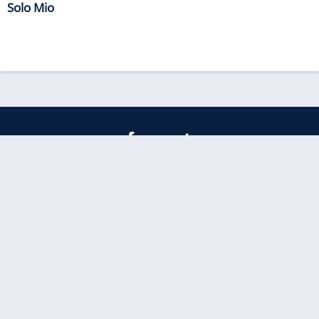
Solo Mio
freenet
Kundenservice
Barrierefreiheitserklärung
Impressum
Datenschutz
Datenschutzmanager