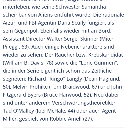
miterleben, wie seine Schwester Samantha
scheinbar von Aliens entführt wurde. Die rationale
Ärztin und FBI-Agentin
Dana Scully
fungiert als
sein Gegenpol. Ebenfalls wieder mit an Bord:
Assistant Director
Walter Sergei Skinner
(Mitch
Pileggi, 63). Auch einige Nebencharaktere sind
wieder zu sehen: Der Raucher bzw. Krebskandidat
(
William B. Davis
, 78) sowie die "Lone Gunmen",
die in der Serie eigentlich schon das Zeitliche
segneten: Richard "Ringo" Langly (Dean Haglund,
50), Melvin Frohike (Tom Braidwood, 67) und John
Fitzgerald Byers (Bruce Harwood, 52). Neu dabei
sind unter anderem Verschwörungstheoretiker
Tad O'Malley
(
Joel McHale
, 44) oder auch Agent
Miller, gespielt von Robbie Amell (27).