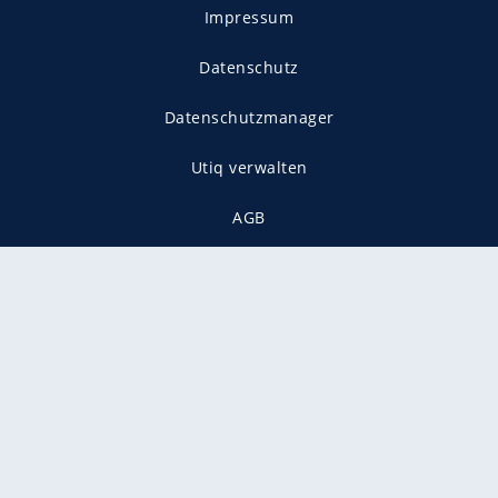
Impressum
Datenschutz
Datenschutzmanager
Utiq verwalten
AGB
Gender-Hinweis
Presse
Mediadaten
Karriere
Vertragskündigung