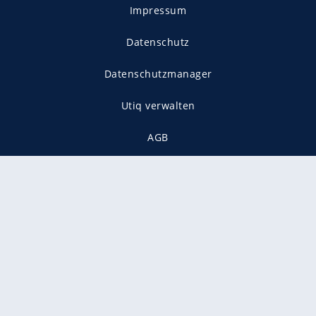
Impressum
Datenschutz
Datenschutzmanager
Utiq verwalten
AGB
Gender-Hinweis
Presse
Mediadaten
Karriere
Vertragskündigung